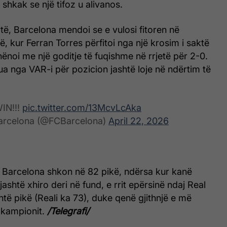
hkak se një tifoz u alivanos.
të, Barcelona mendoi se e vulosi fitoren në
, kur Ferran Torres përfitoi nga një krosim i saktë
ënoi me një goditje të fuqishme në rrjetë për 2-0.
lua nga VAR-i për pozicion jashtë loje në ndërtim të
IN!!!
pic.twitter.com/13McvLcAka
arcelona (@FCBarcelona)
April 22, 2026
, Barcelona shkon në 82 pikë, ndërsa kur kanë
shtë xhiro deri në fund, e rrit epërsinë ndaj Real
ntë pikë (Reali ka 73), duke qenë gjithnjë e më
të kampionit.
/Telegrafi/