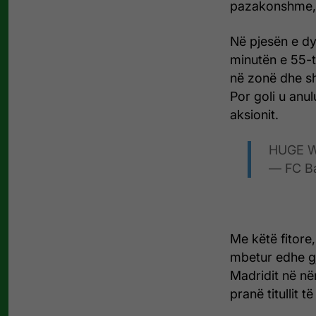
pazakonshme, s
Në pjesën e dy
minutën e 55-të
në zonë dhe sh
Por goli u anu
aksionit.
HUGE W
— FC B
Me këtë fitore
mbetur edhe gja
Madridit në në
pranë titullit 