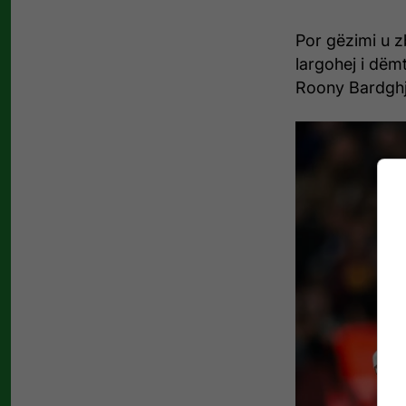
Por gëzimi u z
largohej i dë
Roony Bardghj