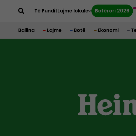
Të Fundit
Lajme lokale
Botërori 2026
Ballina
Lajme
Botë
Ekonomi
T