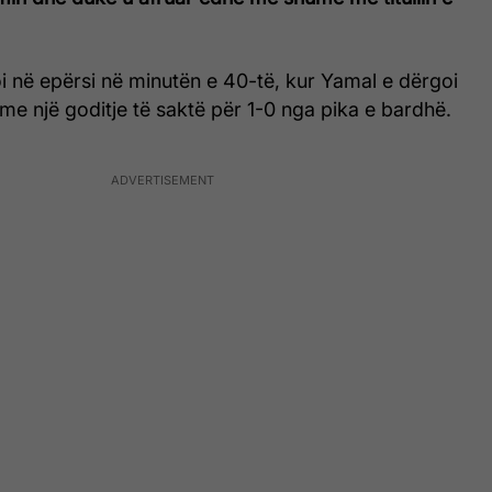
i në epërsi në minutën e 40-të, kur Yamal e dërgoi
 me një goditje të saktë për 1-0 nga pika e bardhë.