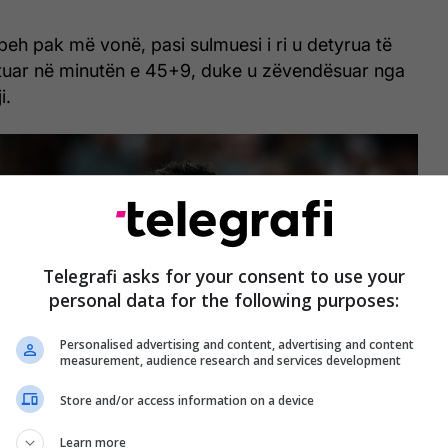
beh pak më vonë, pasi sulmuesi i ri u detyrua të
mtuar në minutën e 45+9, duke u zëvendësuar nga
i.
Telegrafi asks for your consent to use your
personal data for the following purposes:
Personalised advertising and content, advertising and content
measurement, audience research and services development
Store and/or access information on a device
Learn more