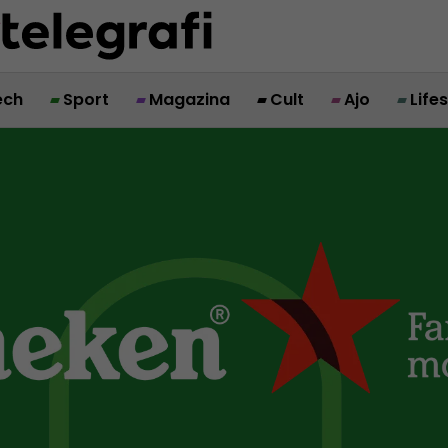
ech
Sport
Magazina
Cult
Ajo
Life