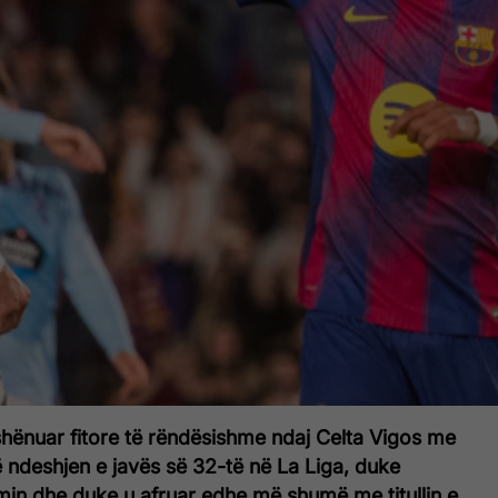
hënuar fitore të rëndësishme ndaj Celta Vigos me
në ndeshjen e javës së 32-të në La Liga, duke
min dhe duke u afruar edhe më shumë me titullin e