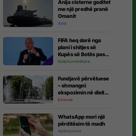
Anija cisterne goditet
me një predhë pranë
Omanit
Azia
FIFA heq dorë nga
plani i shitjes së
Kupës së Botës pas
kërcënimeve të
Ndërkombëtare
mëdha me bojkot nga
UEFA dhe
Fundjavë përvëluese
konfederatat tjera
– shmangni
ekspozimin në diell
gjatë orëve të ditës
Kosovë
WhatsApp mori një
përditësim të madh
Aplikacione