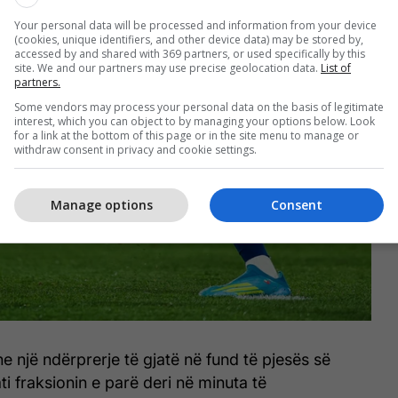
Your personal data will be processed and information from your device
(cookies, unique identifiers, and other device data) may be stored by,
accessed by and shared with 369 partners, or used specifically by this
site. We and our partners may use precise geolocation data.
List of
partners.
Some vendors may process your personal data on the basis of legitimate
interest, which you can object to by managing your options below. Look
for a link at the bottom of this page or in the site menu to manage or
withdraw consent in privacy and cookie settings.
Manage options
Consent
e një ndërprerje të gjatë në fund të pjesës së
ti fraksionin e parë deri në minuta të