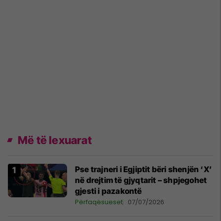
Më të lexuarat
Pse trajneri i Egjiptit bëri shenjën ‘X’
në drejtim të gjyqtarit – shpjegohet
gjesti i pazakontë
Përfaqësueset
07/07/2026