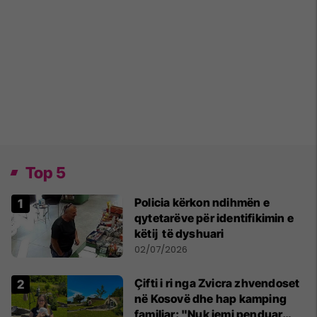
Top 5
Policia kërkon ndihmën e
qytetarëve për identifikimin e
këtij të dyshuari
02/07/2026
Çifti i ri nga Zvicra zhvendoset
në Kosovë dhe hap kamping
familjar: "Nuk jemi penduar