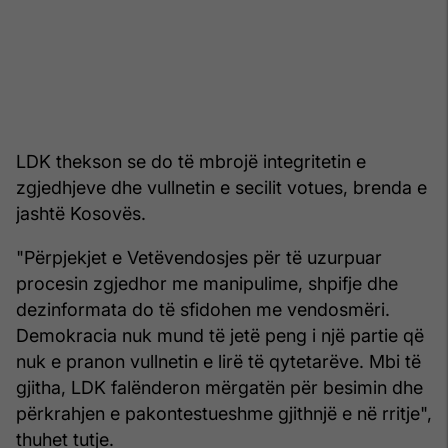
LDK thekson se do të mbrojë integritetin e
zgjedhjeve dhe vullnetin e secilit votues, brenda e
jashtë Kosovës.
"Përpjekjet e Vetëvendosjes për të uzurpuar
procesin zgjedhor me manipulime, shpifje dhe
dezinformata do të sfidohen me vendosmëri.
Demokracia nuk mund të jetë peng i një partie që
nuk e pranon vullnetin e lirë të qytetarëve. Mbi të
gjitha, LDK falënderon mërgatën për besimin dhe
përkrahjen e pakontestueshme gjithnjë e në rritje",
thuhet tutje.