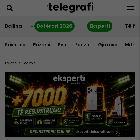
Ballina
Botërori 2026
Eksperti
Të fu
Prishtina
Prizreni
Peja
Ferizaj
Gjakova
Mitrov
Lajme
>
Kosovë