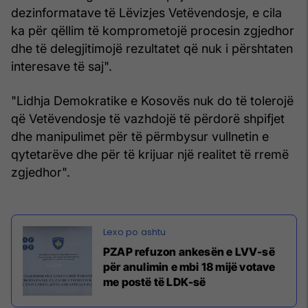
dezinformatave të Lëvizjes Vetëvendosje, e cila
ka për qëllim të komprometojë procesin zgjedhor
dhe të delegjitimojë rezultatet që nuk i përshtaten
interesave të saj".
"Lidhja Demokratike e Kosovës nuk do të tolerojë
që Vetëvendosje të vazhdojë të përdorë shpifjet
dhe manipulimet për të përmbysur vullnetin e
qytetarëve dhe për të krijuar një realitet të rremë
zgjedhor".
PZAP refuzon ankesën e LVV-së
për anulimin e mbi 18 mijë votave
me postë të LDK-së