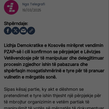
Nga
Telegrafi
19/03/2025
Lidhja Demokratike e Kosovës mirëpret vendimin
PZAP-së i cili konfirmon se përpjekjet e Lëvizjes
Vetëvendosje për të manipuluar dhe delegjitimuar
procesin zgjedhor ishin të pabazuara dhe
shpërfaqin mosgatishmërinë e tyre për të pranuar
vullnetin e mërgatës sonë.
Sipas kësaj partie, ky akt e dëshmon se
pretendimet e tyre ishin thjesht një përpjekje për
të mbrojtur organizimin e vetëm partiak të
manipulimit të votës së mërgatës të dokumentuar