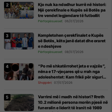
Kjo nuk ka ndodhur kurrë në histori:
Një çerekfinale e Kupës së Botës pa
tre vendet legjendare të futbollit
Përfaqësueset
06/07/2026
Kompletohen çerekfinalet e Kupës
së Botës, këto janë datat dhe oraret
e ndeshjeve
Përfaqësueset
08/07/2026
“Po më shkatërrohet jeta e vajzës”,
nëna e 17-vjeçares që u rrah nga
adoleshentet: Kam frikë për sigurinë
e fëmijëve
Shqipëri
07/07/2026
Varrimi më i madh në histori? Rreth
10.2 milionë persona morën pjesë në
funeralin e liderit të Iranit në 1989