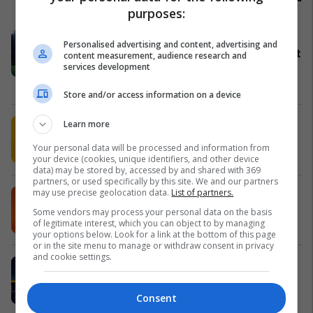
purposes:
Oferta e Renault s'ka të ndalur -
Personalised advertising and content, advertising and
përfitoni para finales së Kampionatit
content measurement, audience research and
services development
Botëror
Auto Mita
Store and/or access information on a device
Këshilla për përdorim më efikas të
Learn more
klimës nga Shell Fuel Save
Your personal data will be processed and information from
Shell
your device (cookies, unique identifiers, and other device
data) may be stored by, accessed by and shared with 369
partners, or used specifically by this site. We and our partners
may use precise geolocation data.
List of partners.
MEKA - për çdo shije
MEKA HALAL FOOD
Some vendors may process your personal data on the basis
of legitimate interest, which you can object to by managing
your options below. Look for a link at the bottom of this page
or in the site menu to manage or withdraw consent in privacy
and cookie settings.
Mexer hap dyert në Prizren – Një
përvojë e re e blerjes vjen në Kosovë
Mexer
Consent