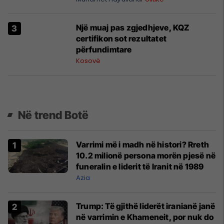
Një muaj pas zgjedhjeve, KQZ
certifikon sot rezultatet
përfundimtare
Kosovë
Në trend Botë
Varrimi më i madh në histori? Rreth
10.2 milionë persona morën pjesë në
funeralin e liderit të Iranit në 1989
Azia
Trump: Të gjithë liderët iranianë janë
në varrimin e Khameneit, por nuk do