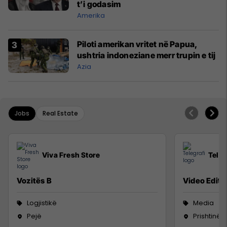
t’i godasim
Amerika
Piloti amerikan vritet në Papua,
ushtria indoneziane merr trupin e tij
Azia
Jobs
Real Estate
Viva Fresh Store
Teleg
Vozitës B
Video Editor
Logjistikë
Media
Pejë
Prishtinë