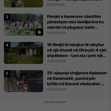
asnjë ditë"
01/07/2026
Pamjet e kamerave zbardhin
përleshjen mes familjarëve ku
mbetën të plagosur katër
persona
02/07/2026
16 fëmijë të mbajtur të mbyllur
në një dhomë në Ohio për 4 vjet
shpëtohen - tani ata i pret një
sfidë e madhe
05/07/2026
25-vjeçarja shqiptare diplomon
në Danimarkë, punimi për
luftën në Kosovë vlerësohet me
notën më të lartë
04/07/2026