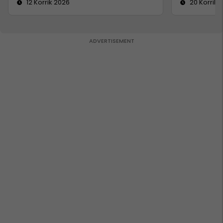
12 Korrik 2026
20 Korrik 