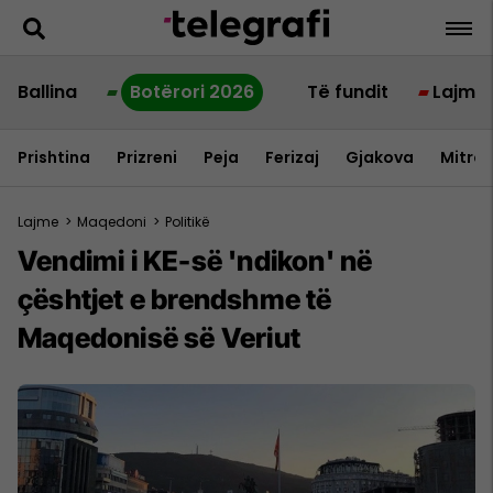
Ballina
Botërori 2026
Të fundit
Lajme
Prishtina
Prizreni
Peja
Ferizaj
Gjakova
Mitrov
Lajme
>
Maqedoni
>
Politikë
Vendimi i KE-së 'ndikon' në
çështjet e brendshme të
Maqedonisë së Veriut