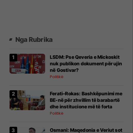
Nga Rubrika
LSDM: Pse Qeveria e Mickoskit
nuk publikon dokument për ujin
në Gostivar?
Politikë
Ferati–Rokas: Bashkëpunimi me
BE-në për zhvillim të barabartë
dhe institucione më të forta
Politikë
Osmani: Maqedonia e Veriut sot