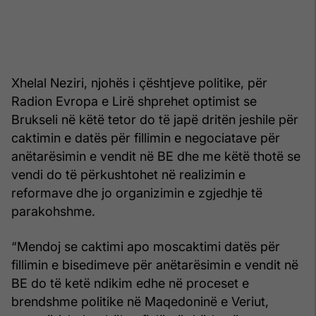
Xhelal Neziri, njohës i çështjeve politike, për
Radion Evropa e Lirë shprehet optimist se
Brukseli në këtë tetor do të japë dritën jeshile për
caktimin e datës për fillimin e negociatave për
anëtarësimin e vendit në BE dhe me këtë thotë se
vendi do të përkushtohet në realizimin e
reformave dhe jo organizimin e zgjedhje të
parakohshme.
“Mendoj se caktimi apo moscaktimi datës për
fillimin e bisedimeve për anëtarësimin e vendit në
BE do të ketë ndikim edhe në proceset e
brendshme politike në Maqedoninë e Veriut,