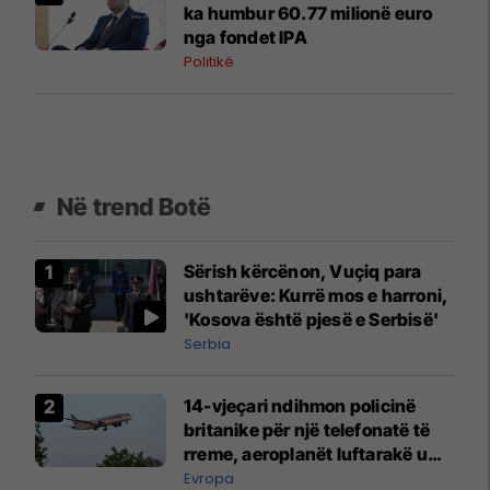
ka humbur 60.77 milionë euro
nga fondet IPA
Politikë
Në trend Botë
Sërish kërcënon, Vuçiq para
ushtarëve: Kurrë mos e harroni,
'Kosova është pjesë e Serbisë'
Serbia
14-vjeçari ndihmon policinë
britanike për një telefonatë të
rreme, aeroplanët luftarakë u
ngritën në ajër për të
Evropa