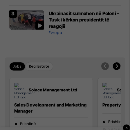
interceptuar fluturaken e Qatar
Airways që po shkonte drejt
Ukrainasit sulmohen në Poloni -
Mançesterit
Tusk i kërkon presidentit të
reagojë
Evropa
Jobs
Real Estate
Solace Management Ltd
Solac
Sales Development and Marketing
Property Ma
Manager
Prishtinë
Prishtinë
×
29 Gusht 2