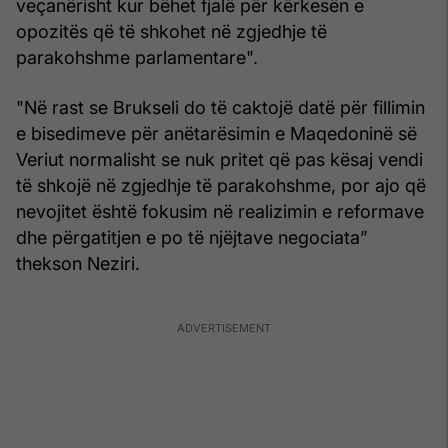
veçanërisht kur bëhet fjalë për kërkesën e
opozitës që të shkohet në zgjedhje të
parakohshme parlamentare".
"Në rast se Brukseli do të caktojë datë për fillimin
e bisedimeve për anëtarësimin e Maqedoninë së
Veriut normalisht se nuk pritet që pas kësaj vendi
të shkojë në zgjedhje të parakohshme, por ajo që
nevojitet është fokusim në realizimin e reformave
dhe përgatitjen e po të njëjtave negociata”
thekson Neziri.