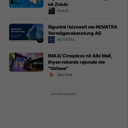
në Zvicër
Plan B
Sigurimi i biznesit me NOVATRA
Vermögensberatung AG
NOVATRA
IMAX/ Cineplexx në Albi Mall,
thyen rekorde rajonale me
"Odisea"
Albi Mall