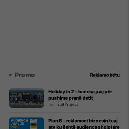
Promo
Reklamo këtu
Holiday In 2 – banesa juaj për
pushime pranë detit
Edil Project
Plan B – reklamoni biznesin tuaj
aty ku është audienca shqiptare