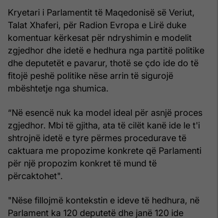
Kryetari i Parlamentit të Maqedonisë së Veriut,
Talat Xhaferi, për Radion Evropa e Lirë duke
komentuar kërkesat për ndryshimin e modelit
zgjedhor dhe idetë e hedhura nga partitë politike
dhe deputetët e pavarur, thotë se çdo ide do të
fitojë peshë politike nëse arrin të sigurojë
mbështetje nga shumica.
“Në esencë nuk ka model ideal për asnjë proces
zgjedhor. Mbi të gjitha, ata të cilët kanë ide le t'i
shtrojnë idetë e tyre përmes procedurave të
caktuara me propozime konkrete që Parlamenti
për një propozim konkret të mund të
përcaktohet".
"Nëse fillojmë kontekstin e ideve të hedhura, në
Parlament ka 120 deputetë dhe janë 120 ide