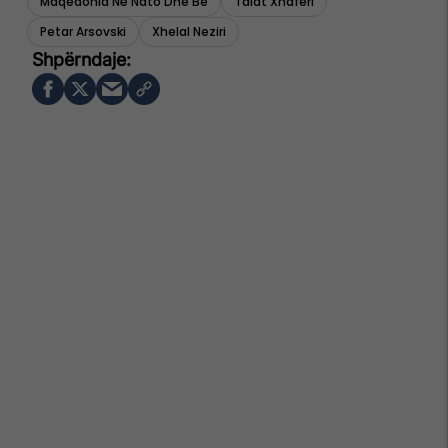
Maqedonia Në Nato Dhe Be
Talat Xhaferi
Petar Arsovski
Xhelal Neziri