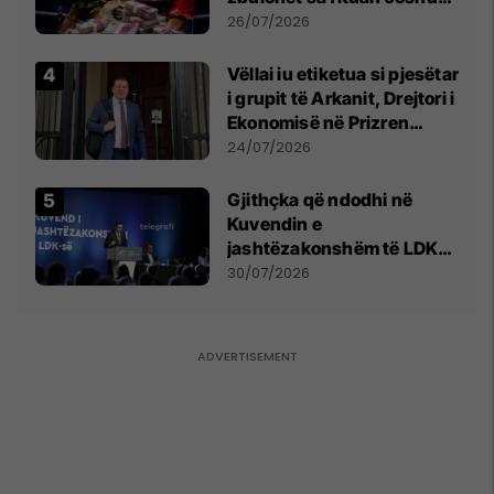
e Prenga
26/07/2026
Vëllai iu etiketua si pjesëtar
i grupit të Arkanit, Drejtori i
Ekonomisë në Prizren
mohon pretendimet
24/07/2026
Gjithçka që ndodhi në
Kuvendin e
jashtëzakonshëm të LDK-
së
30/07/2026