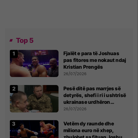
Top 5
Fjalët e para të Joshuas
pas fitores me nokaut ndaj
Kristian Prengës
26/07/2026
Pesë ditë pas marrjes së
detyrës, shefi i ri i ushtrisë
ukrainase urdhëron
kontroll të madh
26/07/2026
Vetëm dy raunde dhe
miliona euro në xhep,
zbulohet sa fituan Joshua