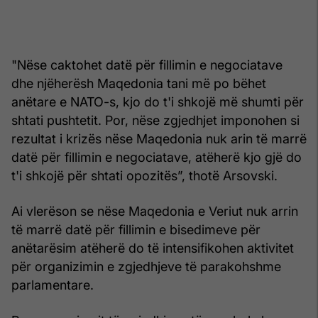
"Nëse caktohet datë për fillimin e negociatave
dhe njëherësh Maqedonia tani më po bëhet
anëtare e NATO-s, kjo do t'i shkojë më shumti për
shtati pushtetit. Por, nëse zgjedhjet imponohen si
rezultat i krizës nëse Maqedonia nuk arin të marrë
datë për fillimin e negociatave, atëherë kjo gjë do
t'i shkojë për shtati opozitës”, thotë Arsovski.
Ai vlerëson se nëse Maqedonia e Veriut nuk arrin
të marrë datë për fillimin e bisedimeve për
anëtarësim atëherë do të intensifikohen aktivitet
për organizimin e zgjedhjeve të parakohshme
parlamentare.