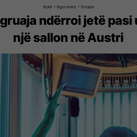
Botë
>
Nga-bota
>
Evropa
ruaja ndërroi jetë pasi 
një sallon në Austri