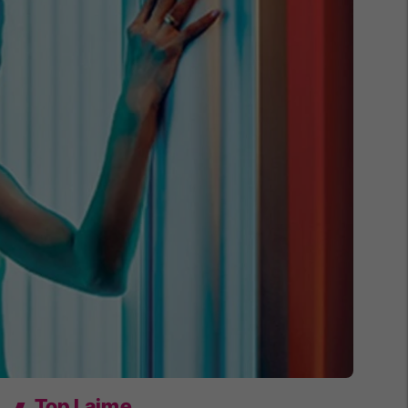
Top Lajme