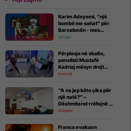
Karim Adeyemi, “një
bombë me sahat" për
Barcelonën - mes
talentit të madh dhe
La Liga
mos arritjes së
madhështisë
Përplasje në studio,
panelisti Mustafë
Kadriaj mësyn drejt
Nexhmedin Spahiut -
Kosovë
ndërpritet transmetimi
“A na jep këto çika për
një natë?” –
Dëshmitaret rrëfejnë si
nisi konflikti që
Drejtësi
përfundoi me
plagosjen e tre
Franca evakuon
personave