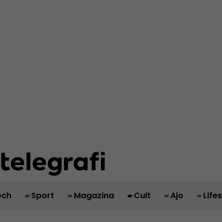
ech
Sport
Magazina
Cult
Ajo
Life