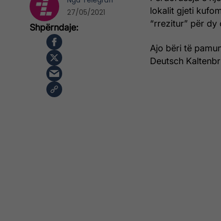
Nga
Telegrafi
lokalit gjeti kufo
27/05/2021
“rrezitur” për dy 
Ajo bëri të pamun
Deutsch Kaltenbru