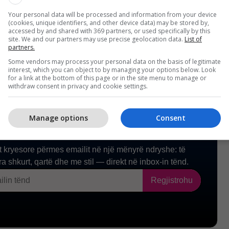
uk ka pasur kurrfarë prishje që do të mund t’ia
lientëve. /Telegrafi/
Your personal data will be processed and information from your device
(cookies, unique identifiers, and other device data) may be stored by,
accessed by and shared with 369 partners, or used specifically by this
site. We and our partners may use precise geolocation data.
List of
partners.
Some vendors may process your personal data on the basis of legitimate
interest, which you can object to by managing your options below. Look
for a link at the bottom of this page or in the site menu to manage or
withdraw consent in privacy and cookie settings.
Manage options
Consent