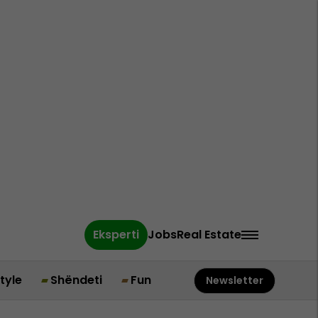
Eksperti
Jobs
Real Estate
style
Shëndeti
Fun
Newsletter