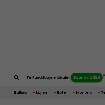
Të Fundit
Lajme lokale
Botërori 2026
Ballina
Lajme
Botë
Ekonomi
T