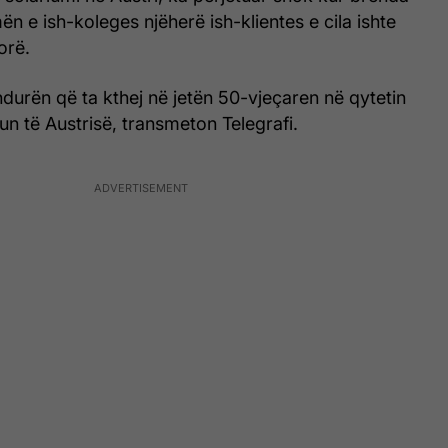
mën e ish-koleges njëherë ish-klientes e cila ishte
orë.
durën që ta kthej në jetën 50-vjeçaren në qytetin
n të Austrisë, transmeton Telegrafi.