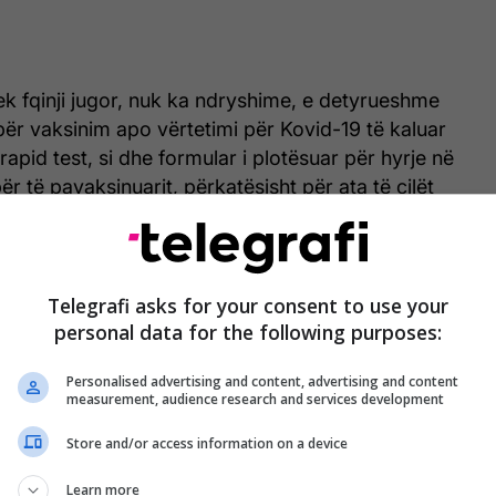
ek fqinji jugor, nuk ka ndryshime, e detyrueshme
 për vaksinim apo vërtetimi për Kovid-19 të kaluar
apid test, si dhe formular i plotësuar për hyrje në
r të pavaksinuarit, përkatësisht për ata të cilët
 negativ edhe më tutje është në fuqi vendimi për
pikat hyrëse në Greqi.
eodnia e Veriut në Greqi janë të hapura të gjitha
Telegrafi asks for your consent to use your
are, të cilat punojnë 24 orë.
personal data for the following purposes:
Personalised advertising and content, advertising and content
ët “pavarësisht shtetësisë dhe mënyrës për hyrje në
measurement, audience research and services development
në katër muajt e gjysmë të fundit kanë katër opsione,
mentet që duhet t’i dorëzojnë dhe janë të lidhura
Store and/or access information on a device
sa AIM detajisht i transmeton të gjitha rregullat
Learn more