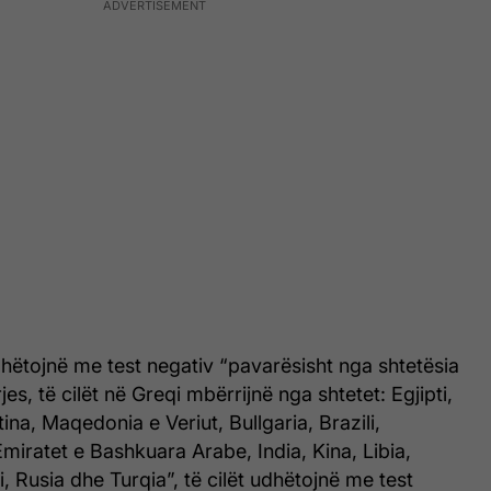
udhëtojnë me test negativ “pavarësisht nga shtetësia
s, të cilët në Greqi mbërrijnë nga shtetet: Egjipti,
ina, Maqedonia e Veriut, Bullgaria, Brazili,
Emiratet e Bashkuara Arabe, India, Kina, Libia,
, Rusia dhe Turqia”, të cilët udhëtojnë me test