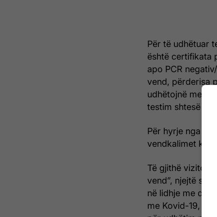
Për të udhëtuar t
është certifikata
apo PCR negativ/r
vend, përderisa pë
udhëtojnë me test
testim shtesë në 
Për hyrje nga Maq
vendkalimet kufit
Të gjithë vizitor
vend”, njejtë si 
në lidhje me doku
me Kovid-19, ndër