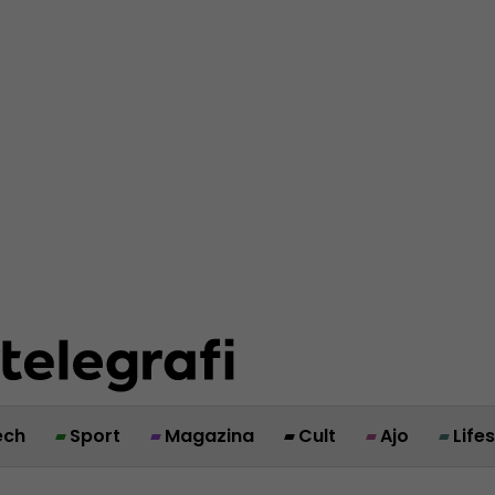
ech
Sport
Magazina
Cult
Ajo
Life