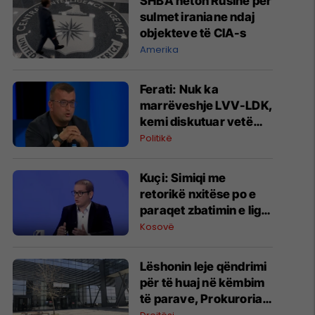
SHBA heton Rusinë për
sulmet iraniane ndaj
objekteve të CIA-s
Amerika
Ferati: Nuk ka
marrëveshje LVV-LDK,
kemi diskutuar vetëm
për parime
Politikë
Kuçi: Simiqi me
retorikë nxitëse po e
paraqet zbatimin e ligjit
në veri si "spastrim
Kosovë
etnik"
Lëshonin leje qëndrimi
për të huaj në këmbim
të parave, Prokuroria