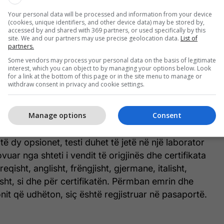
njin jugor.
Your personal data will be processed and information from your device
(cookies, unique identifiers, and other device data) may be stored by,
htë të keni përfunduar vaksinimin 14 ditë para
accessed by and shared with 369 partners, or used specifically by this
site. We and our partners may use precise geolocation data.
List of
araqisni një certifikatë vaksinimi në greqisht,
partners.
t, gjermanisht, italisht, spanjisht ose rusisht, të
Some vendors may process your personal data on the basis of legitimate
nstitucion publik dhe të përmbajë të dhënat: emrin
interest, which you can object to by managing your options below. Look
for a link at the bottom of this page or in the site menu to manage or
 janë të shënuara në pasaportë, llojin e vaksinës
withdraw consent in privacy and cookie settings.
ave, së bashku me datat e dhënies.
Manage options
Consent
është me test negativ: ose PCR e marrë në 72 orët
timit ose një test antigjeni (i shpejtë) i marrë 48
të dy opsionet, testi duhet të jetë në një laborator
vuar nga shteti i vendit të origjinës dhe certifikata
reqisht, anglisht, frëngjisht, gjermane, italisht,
isht, si dhe për certifikatën. Përmban emrin dhe
it që udhëton, siç është regjistruar në pasaportë.