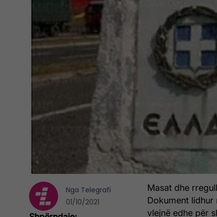
Masat dhe rregull
Nga
Telegrafi
Dokument lidhur m
01/10/2021
vlejnë edhe për s