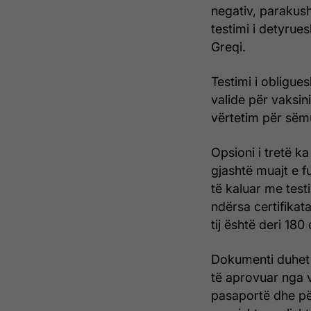
negativ, parakush
testimi i detyru
Greqi.
Testimi i obligue
valide për vaksin
vërtetim për sëmu
Opsioni i tretë ka
gjashtë muajt e 
të kaluar me test
ndërsa certifikata
tij është deri 180
Dokumenti duhet t
të aprovuar nga v
pasaportë dhe për