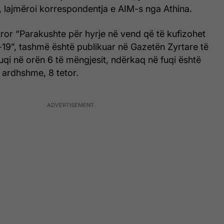
, lajmëroi korrespondentja e AIM-s nga Athina.
stror “Parakushte për hyrje në vend që të kufizohet
-19”, tashmë është publikuar në Gazetën Zyrtare të
fuqi në orën 6 të mëngjesit, ndërkaq në fuqi është
 ardhshme, 8 tetor.