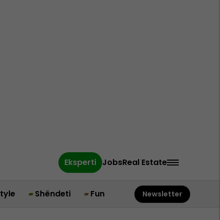
Eksperti
Jobs
Real Estate
style
Shëndeti
Fun
Newsletter