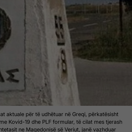
at aktuale për të udhëtuar në Greqi, përkatësisht
e Kovid-19 dhe PLF formular, të cilat mes tjerash
htetasit ne Maqedonisë së Veriut, janë vazhduar