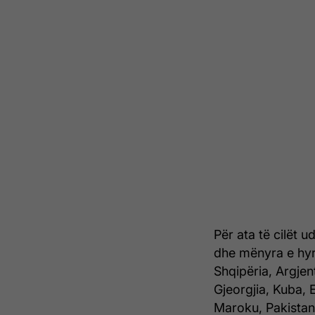
Për ata të cilët 
dhe mënyra e hyrje
Shqipëria, Argjent
Gjeorgjia, Kuba, 
Maroku, Pakistani