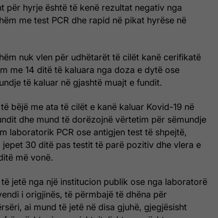
t për hyrje është të kenë rezultat negativ nga
eshëm me test PCR dhe rapid në pikat hyrëse në
shëm nuk vlen për udhëtarët të cilët kanë cerifikatë
im me 14 ditë të kaluara nga doza e dytë ose
ndje të kaluar në gjashtë muajt e fundit.
 të bëjë me ata të cilët e kanë kaluar Kovid-19 në
fundit dhe mund të dorëzojnë vërtetim për sëmundje
im laboratorik PCR ose antigjen test të shpejtë,
 jepet 30 ditë pas testit të parë pozitiv dhe vlera e
 ditë më vonë.
ë jetë nga një institucion publik ose nga laboratorë
endi i origjinës, të përmbajë të dhëna për
sëri, ai mund të jetë në disa gjuhë, gjegjësisht