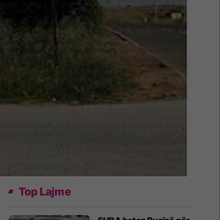
Top Lajme