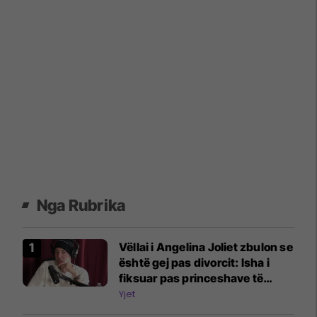
Nga Rubrika
Vëllai i Angelina Joliet zbulon se
është gej pas divorcit: Isha i
fiksuar pas princeshave të
Disney-t
Yjet