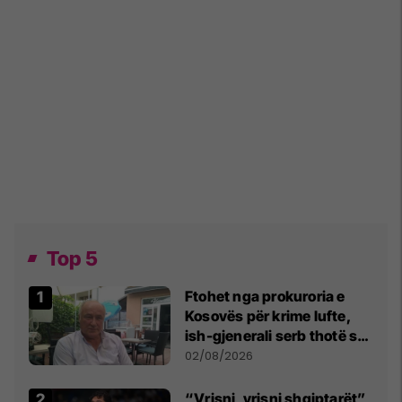
Top 5
Ftohet nga prokuroria e
Kosovës për krime lufte,
ish-gjenerali serb thotë se
dikush e tradhtoi në
02/08/2026
Beograd
“Vrisni, vrisni shqiptarët”,