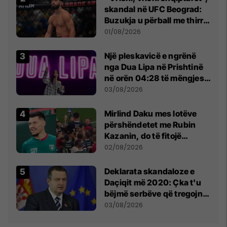
skandal në UFC Beograd:
Buzukja u përball me thirrje
anti-shqiptare nga
01/08/2026
tribunat
Një pleskavicë e ngrënë
nga Dua Lipa në Prishtinë
në orën 04:28 të mëngjesit
- dhe bota digjitale serbe
03/08/2026
shpall gjendjen e luftës
Mirlind Daku mes lotëve
përshëndetet me Rubin
Kazanin, do të fitojë
miliona te Spartak Moska
02/08/2026
​Deklarata skandaloze e
Daçiqit më 2020: Çka t'u
bëjmë serbëve që tregojnë
ku janë varrosur shqiptarët
03/08/2026
në Serbi