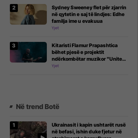
Sydney Sweeney flet për zjarrin
në qytetin e saj të lindjes: Edhe
familja ime u evakuua
Yjet
Kitaristi Flamur Prapashtica
bëhet pjesë e projektit
ndërkombëtar muzikor "United
Song"
Yjet
Në trend Botë
Ukrainasit i kapin ushtarët rusë
në befasi, ishin duke fjetur në