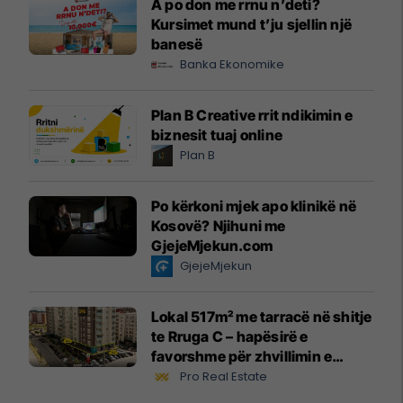
A po don me rrnu n’deti?
Kursimet mund t’ju sjellin një
banesë
Banka Ekonomike
Plan B Creative rrit ndikimin e
biznesit tuaj online
Plan B
Po kërkoni mjek apo klinikë në
Kosovë? Njihuni me
GjejeMjekun.com
GjejeMjekun
Lokal 517m² me tarracë në shitje
te Rruga C – hapësirë e
favorshme për zhvillimin e
biznesit #15796
Pro Real Estate