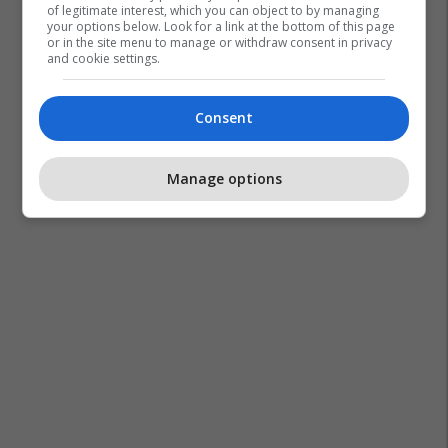
of legitimate interest, which you can object to by managing
your options below. Look for a link at the bottom of this page
or in the site menu to manage or withdraw consent in privacy
and cookie settings.
Consent
Valdrin Sahiti
Hadise
Manage options