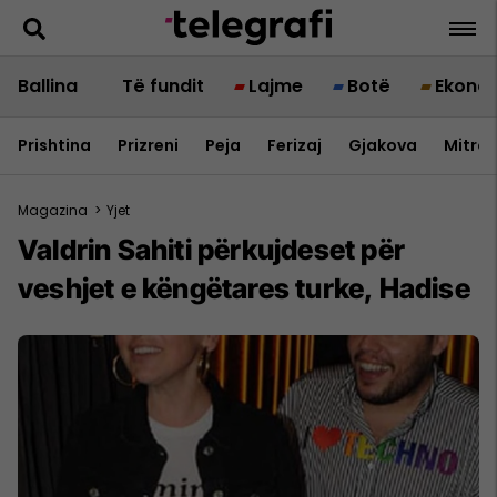
Ballina
Të fundit
Lajme
Botë
Ekono
Prishtina
Prizreni
Peja
Ferizaj
Gjakova
Mitrov
Magazina
>
Yjet
Valdrin Sahiti përkujdeset për
veshjet e këngëtares turke, Hadise