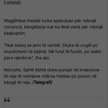
EXPAND
Megjithëse mediat turke spekuluan për ndonjë
romancë, këngëtarja nuk ka lënë vend për ndonjë
keqkuptim.
"Nuk besoj se jemi të verbër. Diçka të vogël po
mundohemi të bëjmë. Në fund të fundit, po dalim
para njerëzve", tha ajo.
Ndryshe, Sahiti është duke punuar në kreacione
të reja të veshjeve ndërsa Hadise po punon në
këngë të reja.
/Telegrafi/