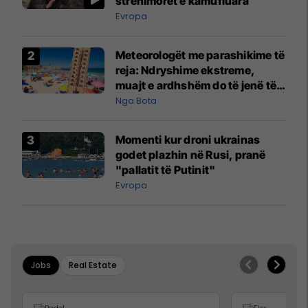
strehimoret e kamufluara
Evropa
Meteorologët me parashikime të
reja: Ndryshime ekstreme,
muajt e ardhshëm do të jenë të
pazakontë
Nga Bota
Momenti kur droni ukrainas
godet plazhin në Rusi, pranë
"pallatit të Putinit"
Evropa
Jobs
Real Estate