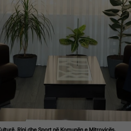
ulturë, Rini dhe Sport në Komunën e Mitrovicës,