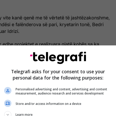
y vite kanë qenë me të vërtetë të jashtëzakonshme,
dësi e falënderova së pari, kryetarin tonë, Bedri
ar Idrizi.
 edhe projektet e realizuara gjatë kohës sa ka
yrë.
e, së bashku me ekipin dhe me komunitetin sportiv
rinë civile e mediat, kemi punuar fort që Mitrovicës
Telegrafi asks for your consent to use your
personal data for the following purposes:
gjallërinë dhe shkëlqimin e munguar, si qytet i
 traditës”.
Personalised advertising and content, advertising and content
measurement, audience research and services development
 qindra aktivitete të larmishme e që mblodhën të
, po edhe gjeneratat e mesme dhe të shtyera, na bënë
Store and/or access information on a device
më shumë për Mitrovicën tonë”, ka shkruar mes
Learn more