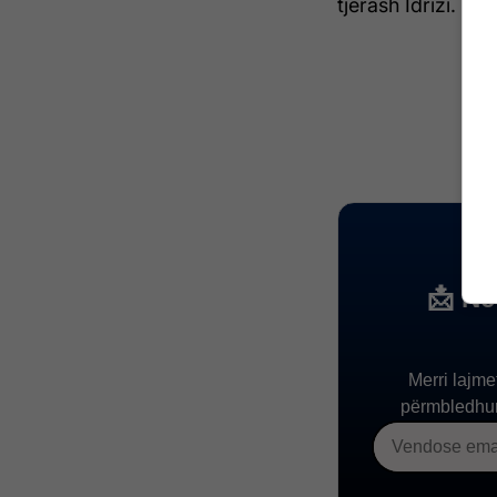
tjerash Idrizi. /Te