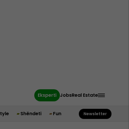
Eksperti
Jobs
Real Estate
style
Shëndeti
Fun
Newsletter