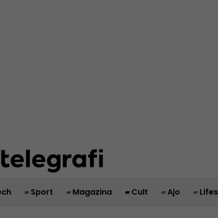
ech
Sport
Magazina
Cult
Ajo
Life