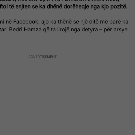
oftoi të enjten se ka dhënë dorëheqje nga kjo pozitë.
mi në Facebook, ajo ka thënë se një ditë më parë ka
ari Bedri Hamza që ta lirojë nga detyra – për arsye