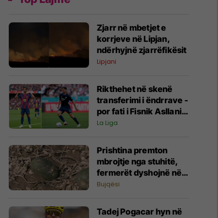
Zjarr në mbetjet e
korrjeve në Lipjan,
ndërhyjnë zjarrëfikësit
Lipjani
Rikthehet në skenë
transferimi i ëndrrave -
por fati i Fisnik Asllanit
vazhdon të varet nga
La Liga
Ferran Torres
Prishtina premton
mbrojtje nga stuhitë,
fermerët dyshojnë në
mbrojtjen nga breshëri
Bujqësi
Tadej Pogacar hyn në