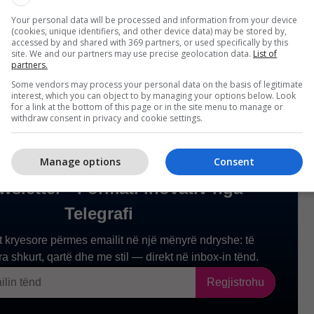
legrafi/
Your personal data will be processed and information from your device
(cookies, unique identifiers, and other device data) may be stored by,
accessed by and shared with 369 partners, or used specifically by this
site. We and our partners may use precise geolocation data.
List of
partners.
Some vendors may process your personal data on the basis of legitimate
interest, which you can object to by managing your options below. Look
for a link at the bottom of this page or in the site menu to manage or
withdraw consent in privacy and cookie settings.
Manage options
Consent