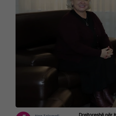
Drejtoreshë për K