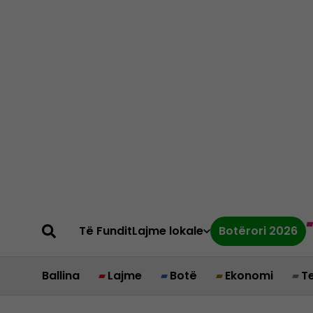
Të Fundit
Lajme lokale
Botërori 2026
Ballina
Lajme
Botë
Ekonomi
T