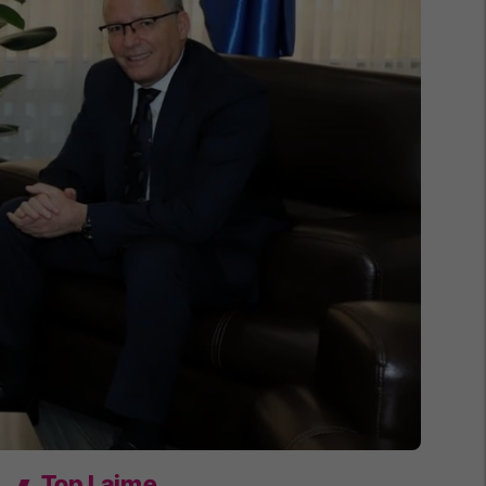
Top Lajme