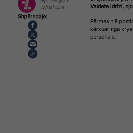
Nga
Telegrafi
Valdete Idrizi, nj
22/02/2024
Përmes një posti
kërkuar nga kryet
personale.