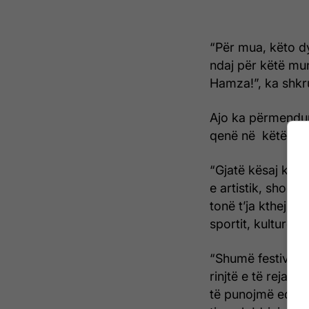
“Për mua, këto d
ndaj për këtë mun
Hamza!”, ka shkru
Ajo ka përmendur
qenë në këtë det
“Gjatë kësaj koh
e artistik, shoqë
tonë t’ja kthejmë 
sportit, kulturës e
“Shumë festivale,
rinjtë e të rejat
të punojmë edhe 