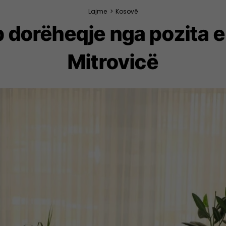
Lajme
>
Kosovë
ep dorëheqje nga pozita 
Mitrovicë