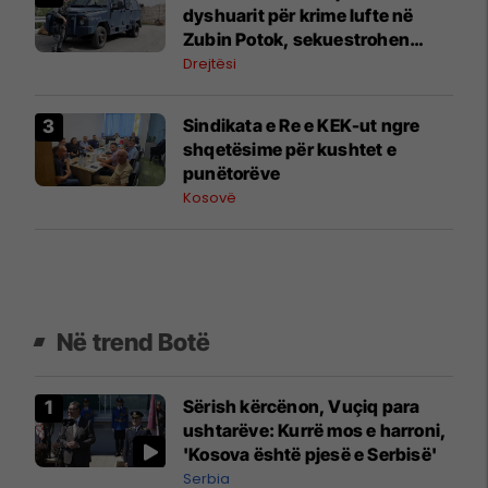
dyshuarit për krime lufte në
Zubin Potok, sekuestrohen
prova
Drejtësi
Sindikata e Re e KEK-ut ngre
shqetësime për kushtet e
punëtorëve
Kosovë
Në trend Botë
Sërish kërcënon, Vuçiq para
ushtarëve: Kurrë mos e harroni,
'Kosova është pjesë e Serbisë'
Serbia