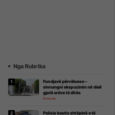
Nga Rubrika
Fundjavë përvëluese –
shmangni ekspozimin në diell
gjatë orëve të ditës
Kosovë
Policia bastis shtëpinë e të