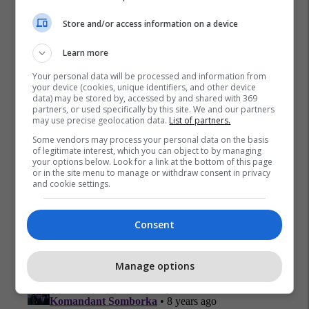
Store and/or access information on a device
Learn more
Your personal data will be processed and information from
your device (cookies, unique identifiers, and other device
data) may be stored by, accessed by and shared with 369
partners, or used specifically by this site. We and our partners
may use precise geolocation data.
List of partners.
Melisa Zekaj
Valdet Zekaj
Rasti I Kumanovës
Some vendors may process your personal data on the basis
of legitimate interest, which you can object to by managing
your options below. Look for a link at the bottom of this page
or in the site menu to manage or withdraw consent in privacy
and cookie settings.
Consent
Manage options