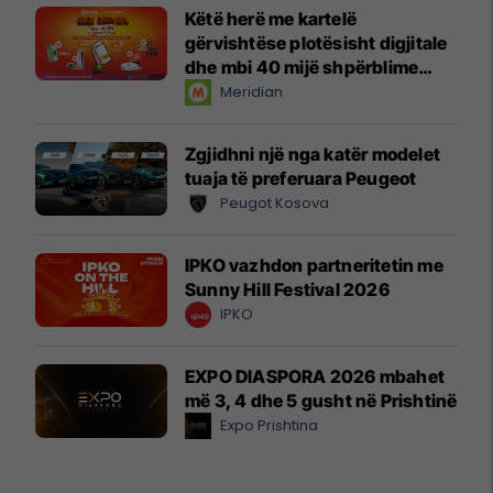
Këtë herë me kartelë
gërvishtëse plotësisht digjitale
dhe mbi 40 mijë shpërblime
instant!
Meridian
Zgjidhni një nga katër modelet
tuaja të preferuara Peugeot
Peugot Kosova
IPKO vazhdon partneritetin me
Sunny Hill Festival 2026
IPKO
EXPO DIASPORA 2026 mbahet
më 3, 4 dhe 5 gusht në Prishtinë
Expo Prishtina