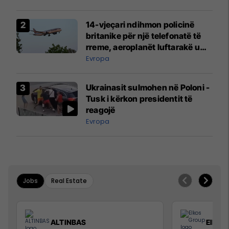
14-vjeçari ndihmon policinë
britanike për një telefonatë të
rreme, aeroplanët luftarakë u
ngritën në ajër për të
Evropa
interceptuar fluturaken e Qatar
Airways që po shkonte drejt
Ukrainasit sulmohen në Poloni -
Mançesterit
Tusk i kërkon presidentit të
reagojë
Evropa
Jobs
Real Estate
ALTINBAS
Elkos