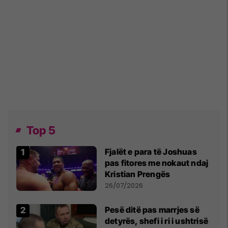
Top 5
Fjalët e para të Joshuas
pas fitores me nokaut ndaj
Kristian Prengës
26/07/2026
Pesë ditë pas marrjes së
detyrës, shefi i ri i ushtrisë