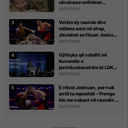
ukrainase urdhëron
kontroll të madh
26/07/2026
Vetëm dy raunde dhe
miliona euro në xhep,
zbulohet sa fituan Joshua
e Prenga
26/07/2026
Gjithçka që ndodhi në
Kuvendin e
jashtëzakonshëm të LDK-
së
30/07/2026
E rrëzoi Joshuan, por nuk
arriti ta mposhtë – Prenga
bie me nokaut në raundin e
dytë
26/07/2026