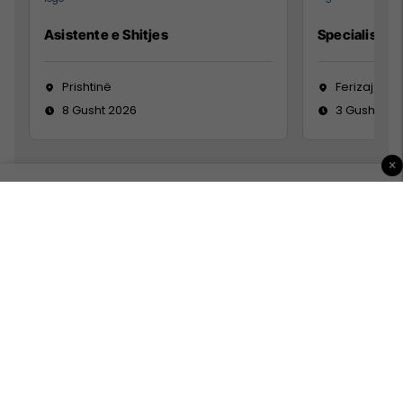
Asistente e Shitjes
Specialist Mi
Prishtinë
Ferizaj
8 Gusht 2026
3 Gusht 20
×