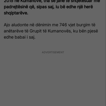
2015 në Kumanovë, tha se janë të shqetësuar me
padrejtësinë që, sipas saj, iu bë edhe një herë
shqiptarëve.
Ajo aludonte në dënimin me 746 vjet burgim të
anëtarëve të Grupit të Kumanovës, ku bën pjesë
edhe babai i saj.