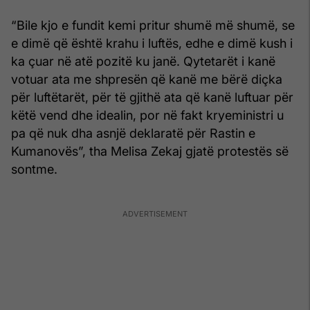
“Bile kjo e fundit kemi pritur shumë më shumë, se
e dimë që është krahu i luftës, edhe e dimë kush i
ka çuar në atë pozitë ku janë. Qytetarët i kanë
votuar ata me shpresën që kanë me bërë diçka
për luftëtarët, për të gjithë ata që kanë luftuar për
këtë vend dhe idealin, por në fakt kryeministri u
pa që nuk dha asnjë deklaratë për Rastin e
Kumanovës”, tha Melisa Zekaj gjatë protestës së
sontme.