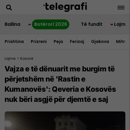
Ballina
Botërori 2026
Të fundit
Lajme
Prishtina
Prizreni
Peja
Ferizaj
Gjakova
Mitrov
Lajme
>
Kosovë
Vajza e të dënuarit me burgim të
përjetshëm në 'Rastin e
Kumanovës': Qeveria e Kosovës
nuk bëri asgjë për djemtë e saj