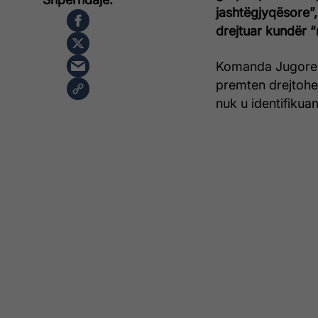
jashtëgjyqësore”,
drejtuar kundër “
Komanda Jugore e
premten drejtohej
nuk u identifikuan