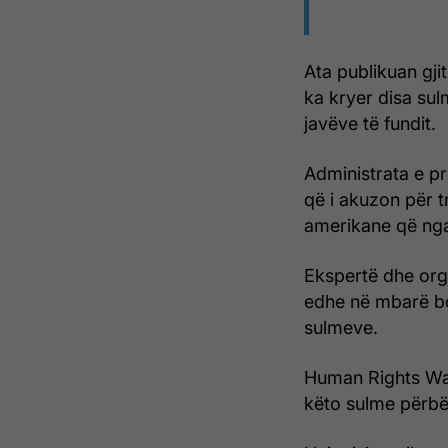
Ata publikuan gj
ka kryer disa sul
javëve të fundit.
Administrata e p
që i akuzon për t
amerikane që nga
Ekspertë dhe orga
edhe në mbarë bo
sulmeve.
Human Rights Wat
këto sulme përbëj