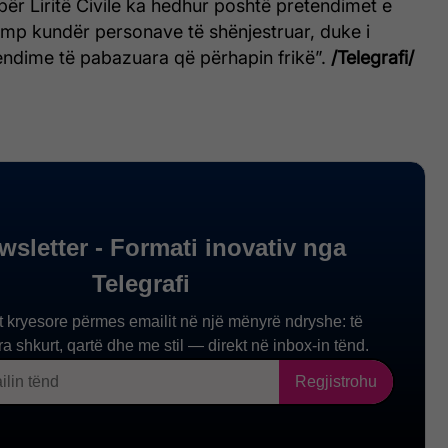
ër Liritë Civile ka hedhur poshtë pretendimet e
ump kundër personave të shënjestruar, duke i
endime të pabazuara që përhapin frikë”.
/Telegrafi/