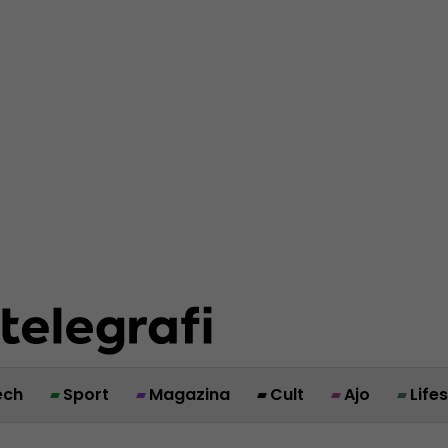
ech
Sport
Magazina
Cult
Ajo
Life