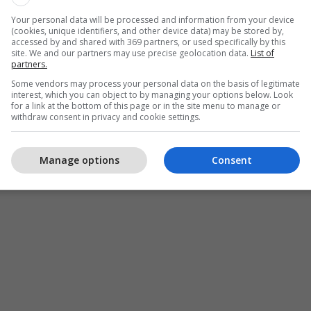
Your personal data will be processed and information from your device
(cookies, unique identifiers, and other device data) may be stored by,
accessed by and shared with 369 partners, or used specifically by this
site. We and our partners may use precise geolocation data.
List of
partners.
Some vendors may process your personal data on the basis of legitimate
interest, which you can object to by managing your options below. Look
for a link at the bottom of this page or in the site menu to manage or
withdraw consent in privacy and cookie settings.
Manage options
Consent