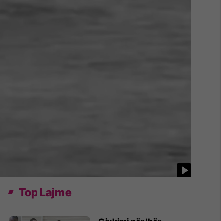
Top Lajme