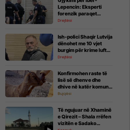
​Gjykimi për Ibër-
Lepencin: Eksperti
forenzik paraqet
gjetjet e analizës së
Drejtësi
ADN-së
Ish-polici Shaqir Lutvija
dënohet me 10 vjet
burgim për krime lufte
në Prizren
Drejtësi
Konfirmohen raste të
lisë së dhenve dhe
dhive në katër komuna
- AUV me apel urgjent
Bujqësi
për fermerët
Të ngujuar në Xhaminë
e Qirezit – Shala rrëfen
vizitën e Sadako