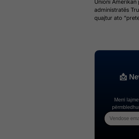
Unioni Amerikan p
administratës Tr
quajtur ato “pret