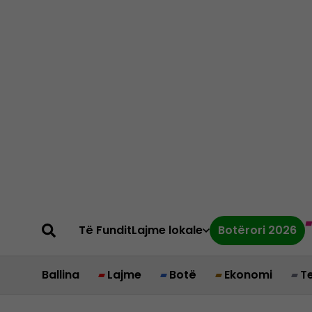
Të Fundit
Lajme lokale
Botërori 2026
Ballina
Lajme
Botë
Ekonomi
T