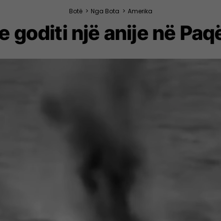
Botë
>
Nga Bota
>
Amerika
 goditi një anije në Paq