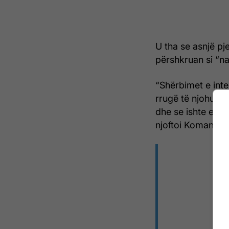
U tha se asnjë pje
përshkruan si “na
“Shërbimet e inte
rrugë të njohura 
dhe se ishte e pë
njoftoi Komanda 