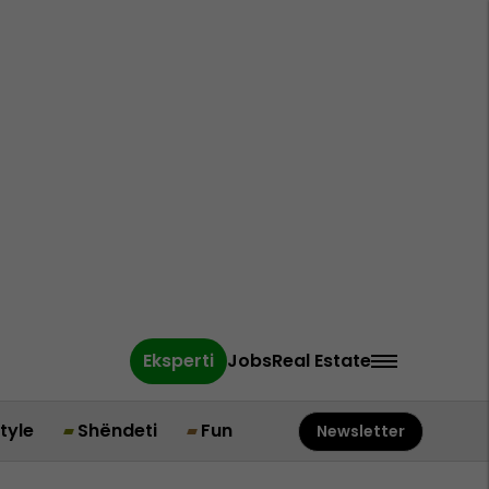
Eksperti
Jobs
Real Estate
style
Shëndeti
Fun
Newsletter