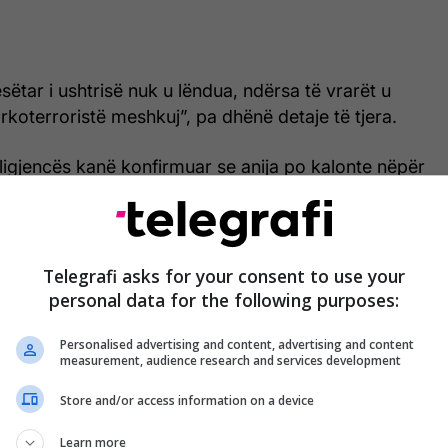
sëtar i ushtrisë nuk u lëndua, ndërsa të vrarët u
rkoterroristë meshkuj”, pa dhënë detaje të tjera.
ligjencës kanë konfirmuar se anija po kalonte nëpër
të kontrabandës së narkotikëve në Paqësorin lindor
rfshirë në operacione të kontrabandës së drogës”,
Jugore e SHBA-së në platformën X.
Telegrafi asks for your consent to use your
personal data for the following purposes:
Personalised advertising and content, advertising and content
measurement, audience research and services development
Store and/or access information on a device
Learn more