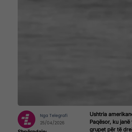
Ushtria amerikane 
Nga
Telegrafi
Paqësor, ku janë 
25/04/2026
grupet për të drej