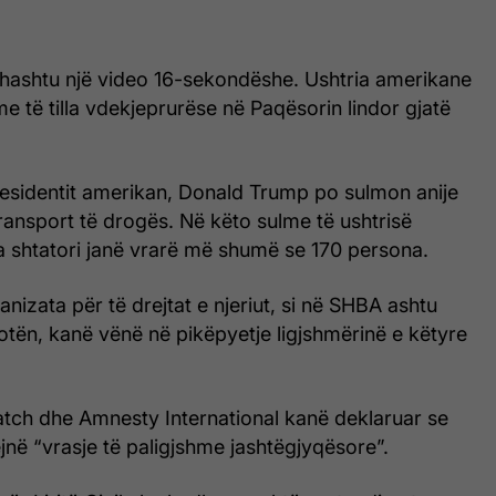
ithashtu një video 16-sekondëshe. Ushtria amerikane
me të tilla vdekjeprurëse në Paqësorin lindor gjatë
residentit amerikan, Donald Trump po sulmon anije
ransport të drogës. Në këto sulme të ushtrisë
 shtatori janë vrarë më shumë se 170 persona.
nizata për të drejtat e njeriut, si në SHBA ashtu
tën, kanë vënë në pikëpyetje ligjshmërinë e këtyre
ch dhe Amnesty International kanë deklaruar se
në “vrasje të paligjshme jashtëgjyqësore”.