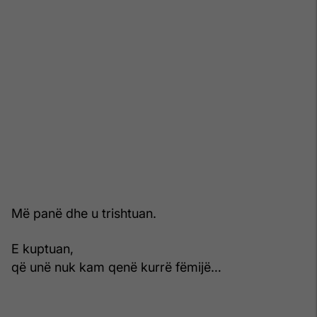
Më panë dhe u trishtuan.
E kuptuan,
që unë nuk kam qenë kurrë fëmijë…