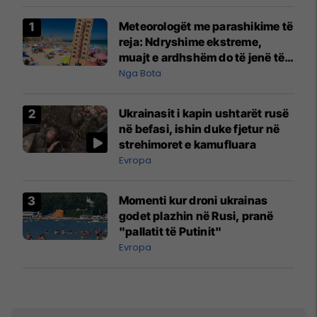
Meteorologët me parashikime të
reja: Ndryshime ekstreme,
muajt e ardhshëm do të jenë të
pazakontë
Nga Bota
Ukrainasit i kapin ushtarët rusë
në befasi, ishin duke fjetur në
strehimoret e kamufluara
Evropa
Momenti kur droni ukrainas
godet plazhin në Rusi, pranë
"pallatit të Putinit"
Evropa