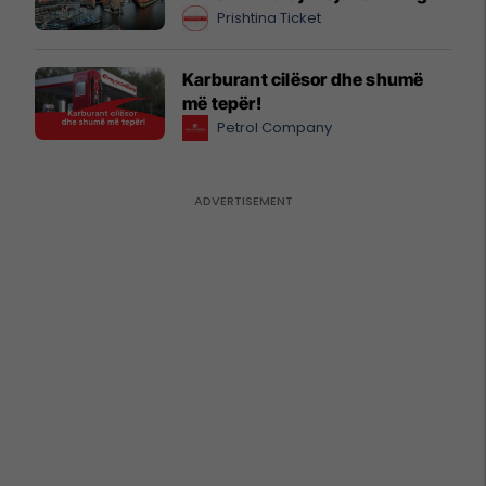
Prishtina Ticket
Karburant cilësor dhe shumë
më tepër!
Petrol Company