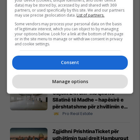
your device (cookies, unique identifiers, and other device
data) may be stored by, accessed by and shared with 369
partners, or used specifically by this site. We and our partners
may use precise geolocation data.
List of partners.
Some vendors may process your personal data on the basis
of legitimate interest, which you can object to by managing
your options below. Look for a link at the bottom of this page
Promo
Reklamo këtu
or in the site menu to manage or withdraw consent in privacy
and cookie settings.
Nga UBT në skenën botërore të
robotikës: Kosova drejt Koresë
Consent
së Jugut
UBT
Manage options
Objekt 2475m² me qira në
Sllatinë të Madhe – hapësirë e
përshtatshme për zhvillimin e
biznesit #16068
Pro Real Estate
Zgjidhni PrishtinaTicket për
udhëtimin tuaj drejt Hamburgut