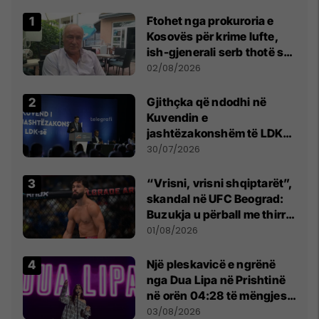
Ftohet nga prokuroria e
Kosovës për krime lufte,
ish-gjenerali serb thotë se
dikush e tradhtoi në
02/08/2026
Beograd
Gjithçka që ndodhi në
Kuvendin e
jashtëzakonshëm të LDK-
së
30/07/2026
“Vrisni, vrisni shqiptarët”,
skandal në UFC Beograd:
Buzukja u përball me thirrje
anti-shqiptare nga
01/08/2026
tribunat
Një pleskavicë e ngrënë
nga Dua Lipa në Prishtinë
në orën 04:28 të mëngjesit
- dhe bota digjitale serbe
03/08/2026