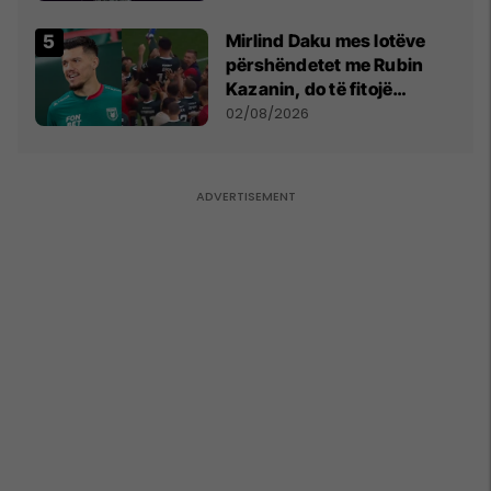
shpall gjendjen e luftës
Mirlind Daku mes lotëve
përshëndetet me Rubin
Kazanin, do të fitojë
miliona te Spartak Moska
02/08/2026