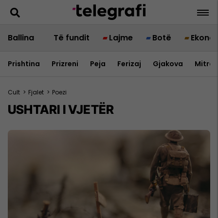
Ballina
Të fundit
Lajme
Botë
Ekono
Prishtina
Prizreni
Peja
Ferizaj
Gjakova
Mitrov
Cult
>
Fjalet
>
Poezi
USHTARI I VJETËR