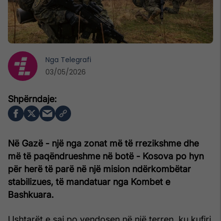
Nga
Telegrafi
03/05/2026
Në Gazë - një nga zonat më të rrezikshme dhe
më të paqëndrueshme në botë - Kosova po hyn
për herë të parë në një mision ndërkombëtar
stabilizues, të mandatuar nga Kombet e
Bashkuara.
Ushtarët e saj po vendosen në një terren, ku kufiri