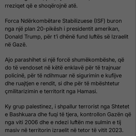
rreziqet që e shoqërojnë atë.
Forca Ndërkombëtare Stabilizuese (ISF) buron
nga një plan 20-pikësh i presidentit amerikan,
Donald Trump, për t’i dhënë fund luftës së Izraelit
në Gazë.
Ajo parashihet si një forcë shumëkombëshe, që
do të vendoset në këtë enklavë për të trajnuar
policinë, për të ndihmuar në sigurimin e kufijve
dhe ruajtjen e rendit, si dhe për të mbështetur
çmilitarizimin e territorit nga Hamasi.
Ky grup palestinez, i shpallur terrorist nga Shtetet
e Bashkuara dhe fuqi të tjera, kontrollon Gazën që
nga viti 2006 dhe e ndezi luftën me sulmin e tij
masiv në territorin izraelit në tetor të vitit 2023.