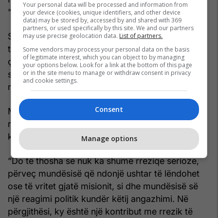
Your personal data will be processed and information from
“i papërcaktuar”.
your device (cookies, unique identifiers, and other device
data) may be stored by, accessed by and shared with 369
partners, or used specifically by this site. We and our partners
Sipas tij, nuk dihet qartë se çfarë roli do të kenë
may use precise geolocation data.
List of partners.
trupat dhe nëse ato do të angazhohen edhe në
Some vendors may process your personal data on the basis
of legitimate interest, which you can object to by managing
çarmatosjen me forcë të Hamasit - një situatë që,
your options below. Look for a link at the bottom of this page
or in the site menu to manage or withdraw consent in privacy
siç thotë ai, mund t’i ekspozojë seriozisht ndaj
and cookie settings.
rrezikut në terren.
Consent
Megjithatë, për Kosovën, Kupchan e minimizon
rrezikun, duke e përshkruar misionin e saj si të
kufizuar në përmasa dhe kryesisht simbolik.
Manage options
“Do të thosha se nuk ka shumë rreziqe serioze,
përveç mundësisë që ndonjë ushtar të lëndohet
ose të vritet gjatë misionit, si dhe mundësisë së
një reagimi politik kundër këtij angazhimi. Në
përgjithësi, ky është një kontribut me rrezik të