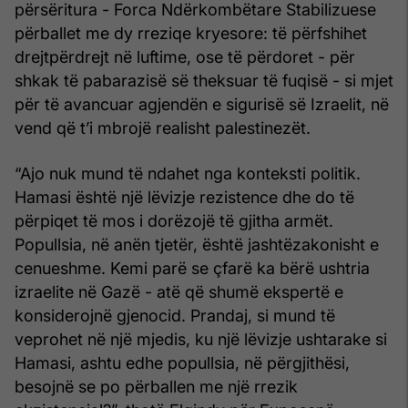
përsëritura - Forca Ndërkombëtare Stabilizuese
përballet me dy rreziqe kryesore: të përfshihet
drejtpërdrejt në luftime, ose të përdoret - për
shkak të pabarazisë së theksuar të fuqisë - si mjet
për të avancuar agjendën e sigurisë së Izraelit, në
vend që t’i mbrojë realisht palestinezët.
“Ajo nuk mund të ndahet nga konteksti politik.
Hamasi është një lëvizje rezistence dhe do të
përpiqet të mos i dorëzojë të gjitha armët.
Popullsia, në anën tjetër, është jashtëzakonisht e
cenueshme. Kemi parë se çfarë ka bërë ushtria
izraelite në Gazë - atë që shumë ekspertë e
konsiderojnë gjenocid. Prandaj, si mund të
veprohet në një mjedis, ku një lëvizje ushtarake si
Hamasi, ashtu edhe popullsia, në përgjithësi,
besojnë se po përballen me një rrezik