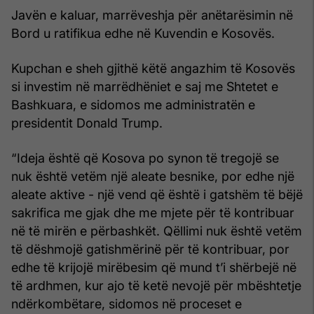
Javën e kaluar, marrëveshja për anëtarësimin në
Bord u ratifikua edhe në Kuvendin e Kosovës.
Kupchan e sheh gjithë këtë angazhim të Kosovës
si investim në marrëdhëniet e saj me Shtetet e
Bashkuara, e sidomos me administratën e
presidentit Donald Trump.
“Ideja është që Kosova po synon të tregojë se
nuk është vetëm një aleate besnike, por edhe një
aleate aktive - një vend që është i gatshëm të bëjë
sakrifica me gjak dhe me mjete për të kontribuar
në të mirën e përbashkët. Qëllimi nuk është vetëm
të dëshmojë gatishmërinë për të kontribuar, por
edhe të krijojë mirëbesim që mund t’i shërbejë në
të ardhmen, kur ajo të ketë nevojë për mbështetje
ndërkombëtare, sidomos në proceset e