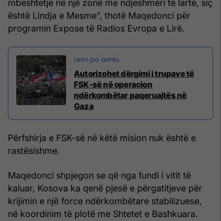
mbështetje në një zonë me ndjeshmëri të lartë, siç
është Lindja e Mesme”, thotë Maqedonci për
programin Expose të Radios Evropa e Lirë.
Autorizohet dërgimi i trupave të
FSK-së në operacion
ndërkombëtar paqeruajtës në
Gaza
Përfshirja e FSK-së në këtë mision nuk është e
rastësishme.
Maqedonci shpjegon se që nga fundi i vitit të
kaluar, Kosova ka qenë pjesë e përgatitjeve për
krijimin e një force ndërkombëtare stabilizuese,
në koordinim të plotë me Shtetet e Bashkuara.