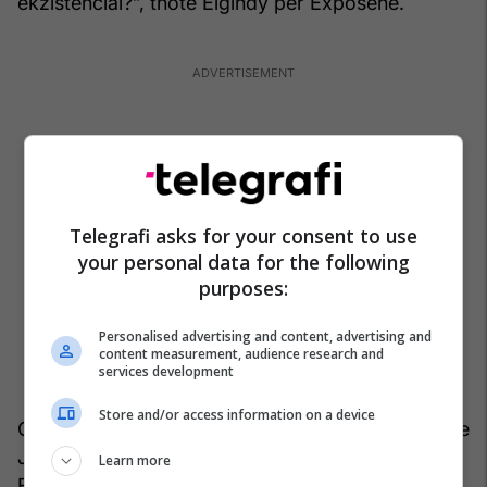
ekzistencial?”, thotë Elgindy për Exposenë.
Telegrafi asks for your consent to use
your personal data for the following
purposes:
Personalised advertising and content, advertising and
content measurement, audience research and
services development
Store and/or access information on a device
Charles Kupchan, nga Këshilli për Marrëdhënie me
Jashtë në Uashington, vlerëson se misioni i
Learn more
Forcës Ndërkombëtare Stabilizuese mbetet ende