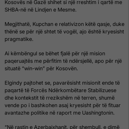
Kosovës në Gazë shihet si një rreshtim i qartë me
SHBA-në në Lindjen e Mesme.
Megjithatë, Kupchan e relativizon këtë qasje, duke
thënë se për një shtet të vogël, ajo është kryesisht
pragmatike.
Ai këmbëngul se bëhet fjalë për një mision
paqeruajtës me përfitim të ndërsjellë, apo për një
situatë “win-win” për Kosovën.
Elgindy pajtohet se, pavarësisht misionit ende të
paqartë të Forcës Ndërkombëtare Stabilizuese
dhe kontekstit të rrezikshëm në terren, shumë
vende po i bashkohen asaj kryesisht për të fituar
avantazhe politike në raport me Uashingtonin.
“Në rastin e Azerbajxhanit, për shembull, e dimë