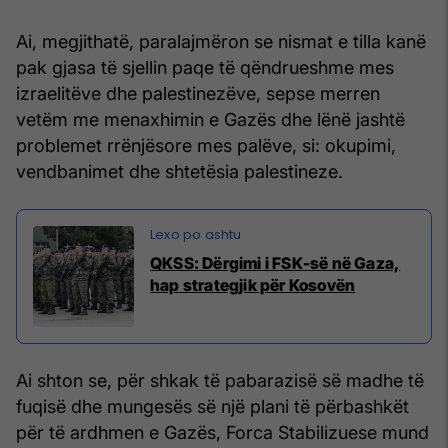
Ai, megjithatë, paralajmëron se nismat e tilla kanë
pak gjasa të sjellin paqe të qëndrueshme mes
izraelitëve dhe palestinezëve, sepse merren
vetëm me menaxhimin e Gazës dhe lënë jashtë
problemet rrënjësore mes palëve, si: okupimi,
vendbanimet dhe shtetësia palestineze.
QKSS: Dërgimi i FSK-së në Gaza,
hap strategjik për Kosovën
Ai shton se, për shkak të pabarazisë së madhe të
fuqisë dhe mungesës së një plani të përbashkët
për të ardhmen e Gazës, Forca Stabilizuese mund