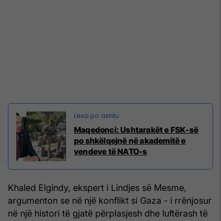
Maqedonci: Ushtarakët e FSK-së
po shkëlqejnë në akademitë e
vendeve të NATO-s
Khaled Elgindy, ekspert i Lindjes së Mesme,
argumenton se në një konflikt si Gaza - i rrënjosur
në një histori të gjatë përplasjesh dhe luftërash të