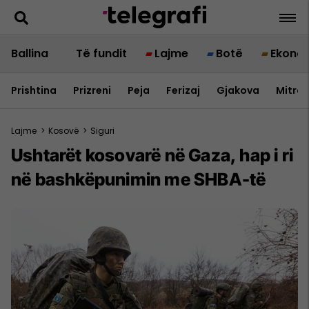
Ballina
Të fundit
Lajme
Botë
Ekono
Prishtina
Prizreni
Peja
Ferizaj
Gjakova
Mitrov
Lajme
>
Kosovë
>
Siguri
Ushtarët kosovarë në Gaza, hap i ri
në bashkëpunimin me SHBA-të