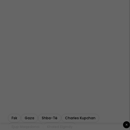
Fsk
Gaza
Shba-Të
Charles Kupchan
×
Ejup Maqedonci
Khaled Elgindy