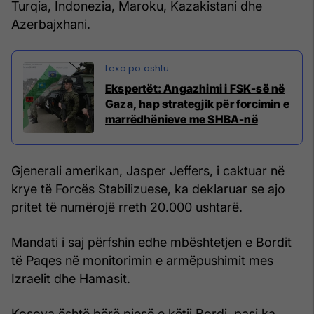
Turqia, Indonezia, Maroku, Kazakistani dhe
Azerbajxhani.
​Ekspertët: Angazhimi i FSK-së në
Gaza, hap strategjik për forcimin e
marrëdhënieve me SHBA-në
Gjenerali amerikan, Jasper Jeffers, i caktuar në
krye të Forcës Stabilizuese, ka deklaruar se ajo
pritet të numërojë rreth 20.000 ushtarë.
Mandati i saj përfshin edhe mbështetjen e Bordit
të Paqes në monitorimin e armëpushimit mes
Izraelit dhe Hamasit.
Kosova është bërë pjesë e këtij Bordi, pasi ka