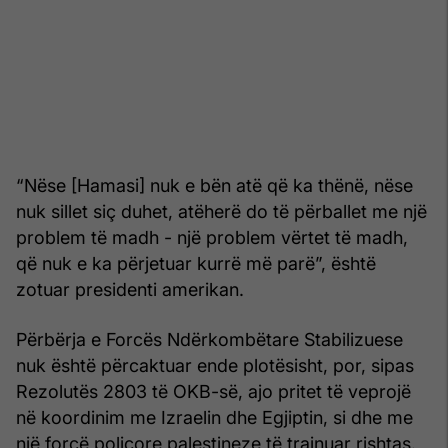
“Nëse [Hamasi] nuk e bën atë që ka thënë, nëse
nuk sillet siç duhet, atëherë do të përballet me një
problem të madh - një problem vërtet të madh,
që nuk e ka përjetuar kurrë më parë”, është
zotuar presidenti amerikan.
Përbërja e Forcës Ndërkombëtare Stabilizuese
nuk është përcaktuar ende plotësisht, por, sipas
Rezolutës 2803 të OKB-së, ajo pritet të veprojë
në koordinim me Izraelin dhe Egjiptin, si dhe me
një forcë policore palestineze të trajnuar rishtas.