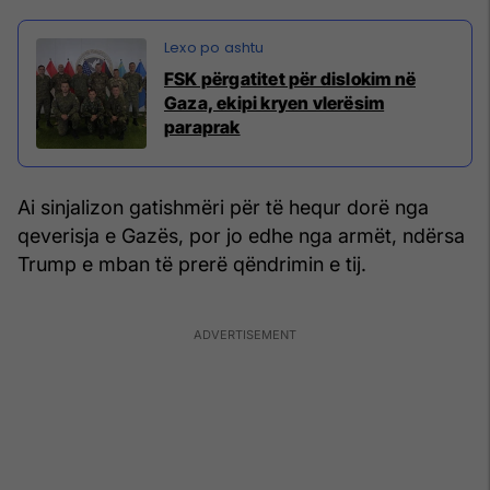
FSK përgatitet për dislokim në
Gaza, ekipi kryen vlerësim
paraprak
Ai sinjalizon gatishmëri për të hequr dorë nga
qeverisja e Gazës, por jo edhe nga armët, ndërsa
Trump e mban të prerë qëndrimin e tij.