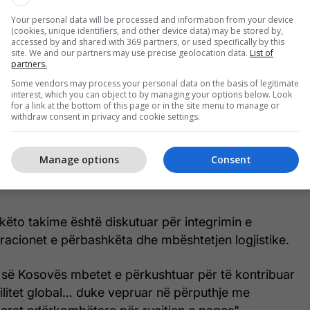
Your personal data will be processed and information from your device
tur se delegacioni ka zhvilluar takime me
(cookies, unique identifiers, and other device data) may be stored by,
accessed by and shared with 369 partners, or used specifically by this
dministrimin e Gazës, si dhe me përfaqësues të
site. We and our partners may use precise geolocation data.
List of
uese Civilo-Ushtarake (CMCC).
partners.
Some vendors may process your personal data on the basis of legitimate
interest, which you can object to by managing your options below. Look
te, delegacioni ka zhvilluar një sërë takimesh dhe
for a link at the bottom of this page or in the site menu to manage or
utoritete nacionale për administrimin e Gazës dhe
withdraw consent in privacy and cookie settings.
, si dhe me përfaqësues të Qendrës Koordinuese
 (CMCC), e cila operon nën mbikëqyrjen e Bordit të
Manage options
Consent
hje me Rezolutën 2803 të OKB-së", thuhet më tej
këto takime është diskutuar për integrimin e
eracionet e përbashkëta dhe mbështetjen logjistike.
ë së Kosovës mbetet e përkushtuar për të kontribuar
ilitet global… duke vepruar në përputhje me