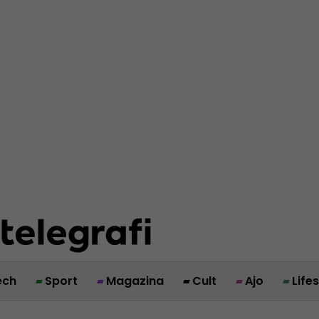
ech
Sport
Magazina
Cult
Ajo
Life