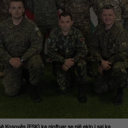
së Kosovës (FSK) ka njoftuar se një ekip i saj ka