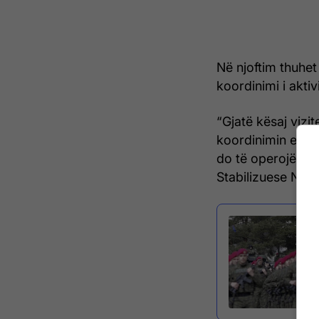
Në njoftim thuhet 
koordinimi i aktiv
“Gjatë kësaj vizi
koordinimin e akt
do të operojë në 
Stabilizuese Ndër