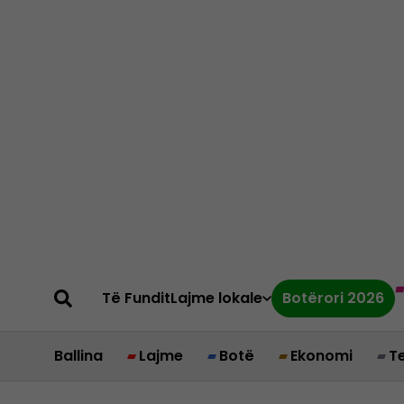
Të Fundit
Lajme lokale
Botërori 2026
Ballina
Lajme
Botë
Ekonomi
T