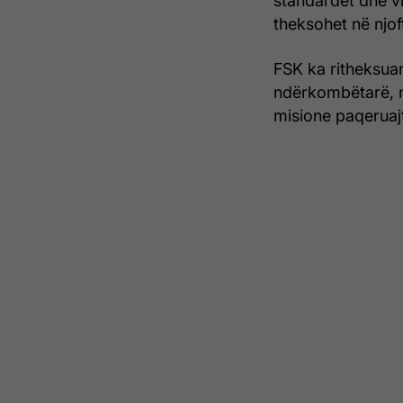
standardet dhe v
theksohet në njof
FSK ka ritheksua
ndërkombëtarë, n
misione paqeruaj