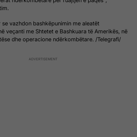
lerat ndërkombëtare për ruajtjen e paqes",
tim.
r se vazhdon bashkëpunimin me aleatët
ë veçanti me Shtetet e Bashkuara të Amerikës, në
tëse dhe operacione ndërkombëtare. /Telegrafi/