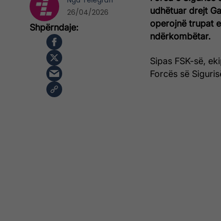
Nga
Telegrafi
udhëtuar drejt Ga
26/04/2026
operojnë trupat e
ndërkombëtar.
Sipas FSK-së, ek
Forcës së Siguris