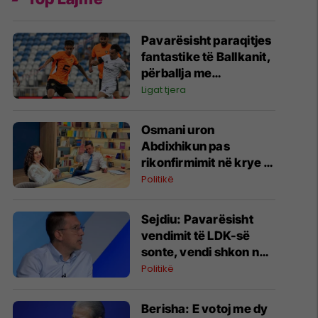
Pavarësisht paraqitjes
fantastike të Ballkanit,
përballja me
Bohemians shkon në
Ligat tjera
vazhdime
Osmani uron
Abdixhikun pas
rikonfirmimit në krye të
LDK-së: Jo çdo fitore
Politikë
është e zakonshme
Sejdiu: Pavarësisht
vendimit të LDK-së
sonte, vendi shkon në
zgjedhje të reja
Politikë
Berisha: E votoj me dy