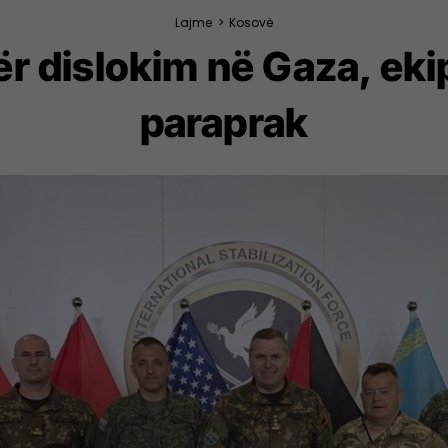
Lajme
>
Kosovë
ër dislokim në Gaza, eki
paraprak