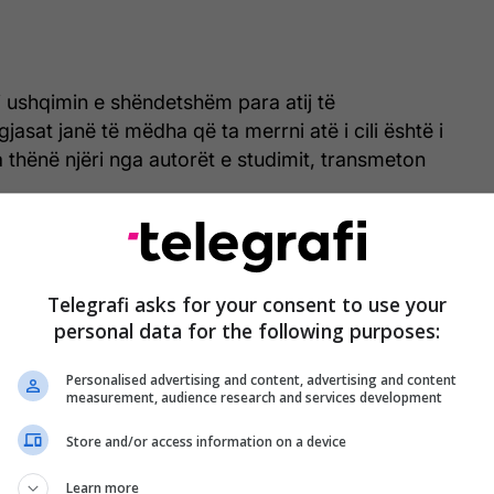
 ushqimin e shëndetshëm para atij të
asat janë të mëdha që ta merrni atë i cili është i
thënë njëri nga autorët e studimit, transmeton
Telegrafi asks for your consent to use your
personal data for the following purposes:
Personalised advertising and content, advertising and content
measurement, audience research and services development
Store and/or access information on a device
Learn more