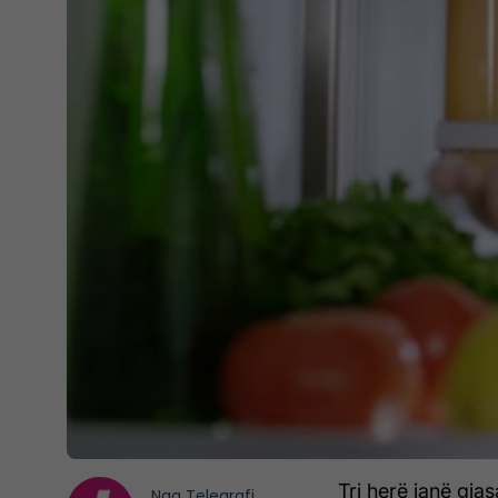
Tri herë janë gj
Nga
Telegrafi