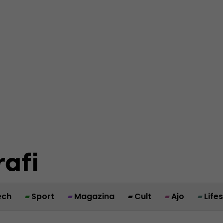
ech
Sport
Magazina
Cult
Ajo
Life