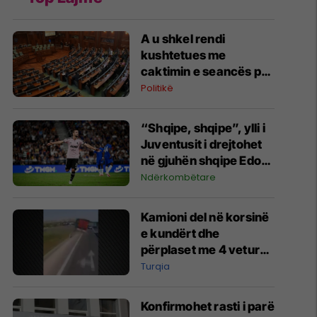
A u shkel rendi
kushtetues me
caktimin e seancës për
të shtunën?
Politikë
“Shqipe, shqipe”, ylli i
Juventusit i drejtohet
në gjuhën shqipe Edon
Zhegrovës
Ndërkombëtare
Kamioni del në korsinë
e kundërt dhe
përplaset me 4 vetura,
një i vdekur dhe 10 të
Turqia
lënduar në Turqi
Konfirmohet rasti i parë