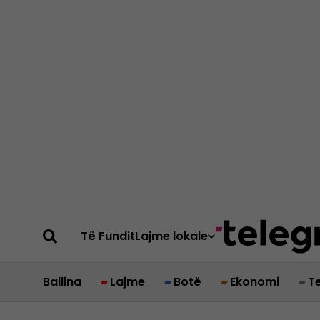
Të Fundit
Lajme lokale
Ballina
Lajme
Botë
Ekonomi
T