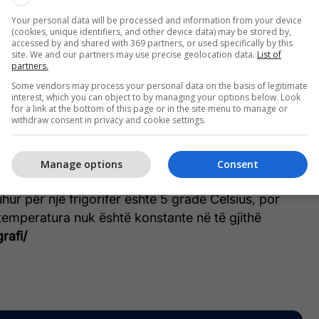
Your personal data will be processed and information from your device
(cookies, unique identifiers, and other device data) may be stored by,
accessed by and shared with 369 partners, or used specifically by this
site. We and our partners may use precise geolocation data.
List of
partners.
t në frigorifer është e rëndësishme për shëndetin
Some vendors may process your personal data on the basis of legitimate
e dëshirojmë që t’i konsumojmë përsëri ato ushqime.
interest, which you can object to by managing your options below. Look
for a link at the bottom of this page or in the site menu to manage or
withdraw consent in privacy and cookie settings.
ët ndihmon në mbajtje të freskëta të ushqimeve dhe
në e rritjes së mikroorganizmave të dëmshëm,
Manage options
Consent
ur për një frigorifer është 5 gradë Celsius, por
 temperatura nuk është konstante në të gjithë
grafi/