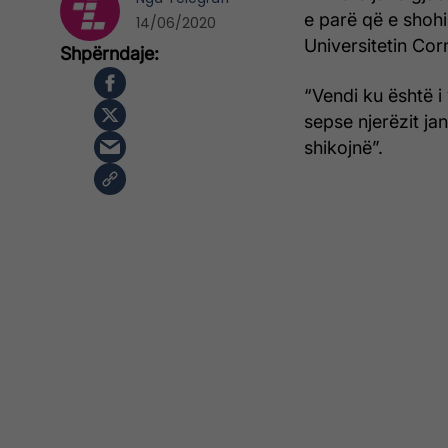
e parë që e shohin
14/06/2020
Universitetin Cor
“Vendi ku është i
sepse njerëzit ja
shikojnë”.