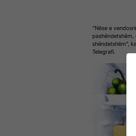
“Nëse e vendosni
pashëndetshëm, gj
shëndetshëm”, ka 
Telegrafi.