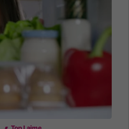
Top Lajme