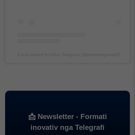
A post shared by Edon Zhegrova (@edonzhegrova10)