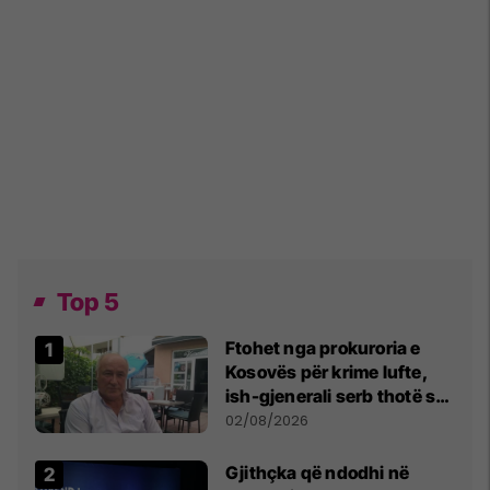
Top 5
Ftohet nga prokuroria e
Kosovës për krime lufte,
ish-gjenerali serb thotë se
dikush e tradhtoi në
02/08/2026
Beograd
Gjithçka që ndodhi në