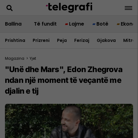
Ballina
Të fundit
Lajme
Botë
Ekono
Prishtina
Prizreni
Peja
Ferizaj
Gjakova
Mitrov
Magazina
>
Yjet
"Unë dhe Mars", Edon Zhegrova
ndan një moment të veçantë me
djalin e tij