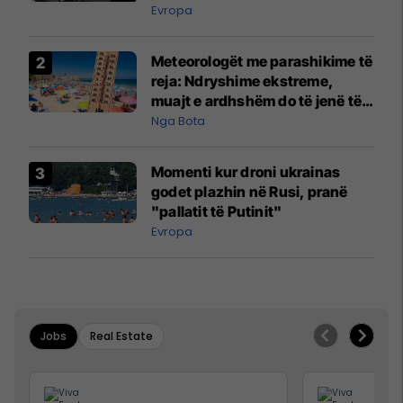
Evropa
Meteorologët me parashikime të
reja: Ndryshime ekstreme,
muajt e ardhshëm do të jenë të
pazakontë
Nga Bota
Momenti kur droni ukrainas
godet plazhin në Rusi, pranë
"pallatit të Putinit"
Evropa
Jobs
Real Estate