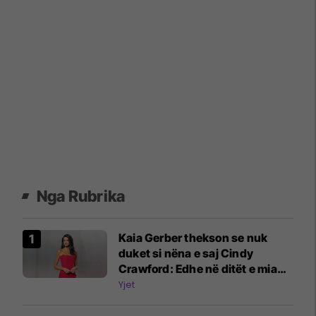
Nga Rubrika
Kaia Gerber thekson se nuk
duket si nëna e saj Cindy
Crawford: Edhe në ditët e mia
më të mira, nuk jam askund
Yjet
pranë saj