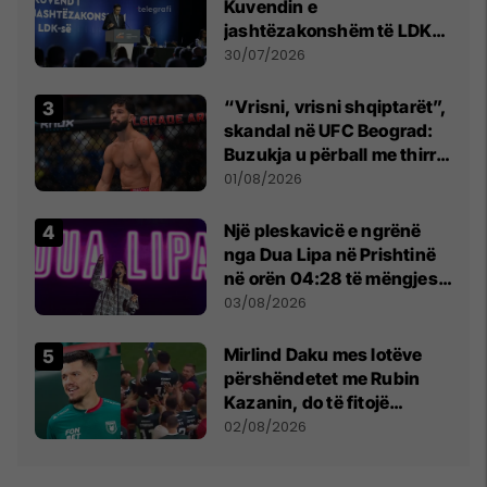
Kuvendin e
jashtëzakonshëm të LDK-
së
30/07/2026
“Vrisni, vrisni shqiptarët”,
skandal në UFC Beograd:
Buzukja u përball me thirrje
anti-shqiptare nga
01/08/2026
tribunat
Një pleskavicë e ngrënë
nga Dua Lipa në Prishtinë
në orën 04:28 të mëngjesit
- dhe bota digjitale serbe
03/08/2026
shpall gjendjen e luftës
Mirlind Daku mes lotëve
përshëndetet me Rubin
Kazanin, do të fitojë
miliona te Spartak Moska
02/08/2026