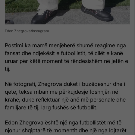
Edon Zhegrova/Instagram
Postimi ka marrë menjëherë shumë reagime nga
fansat dhe ndjekësit e futbollistit, të cilët e kanë
uruar për këtë moment të rëndësishëm në jetën e
tij.
Në fotografi, Zhegrova duket i buzëqeshur dhe i
qetë, teksa mban me përkujdesje foshnjën në
krahë, duke reflektuar një anë më personale dhe
familjare të tij, larg fushës së futbollit.
Edon Zhegrova është një nga futbollistët më të
njohur shqiptarë të momentit dhe një nga lojtarët