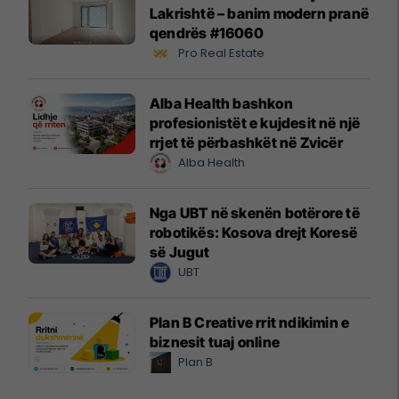
Lakrishtë – banim modern pranë
qendrës #16060
Pro Real Estate
Alba Health bashkon
profesionistët e kujdesit në një
rrjet të përbashkët në Zvicër
Alba Health
Nga UBT në skenën botërore të
robotikës: Kosova drejt Koresë
së Jugut
UBT
Plan B Creative rrit ndikimin e
biznesit tuaj online
Plan B