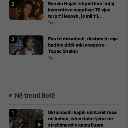
Ronela Hajati 'shpërthen' ndaj
komenteve negative: Të vjen
turp t’i lexosh, jo më t’i
shkruash
Yjet
Pas tri dekadash, dëshmi të reja
hedhin dritë mbi vrasjen e
Tupac Shakur
Yjet
Në trend Botë
Ukrainasit i kapin ushtarët rusë
në befasi, ishin duke fjetur në
strehimoret e kamufluara