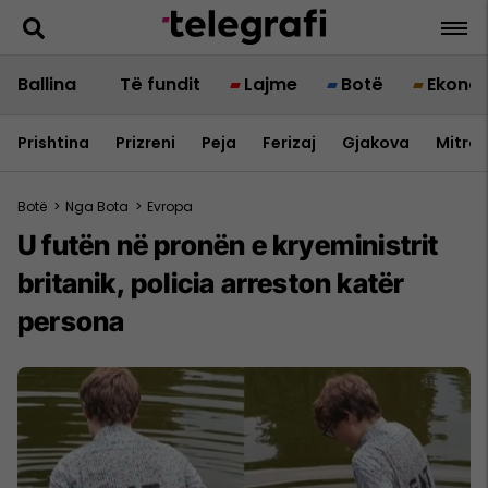
Ballina
Të fundit
Lajme
Botë
Ekono
Prishtina
Prizreni
Peja
Ferizaj
Gjakova
Mitrov
Botë
>
Nga Bota
>
Evropa
U futën në pronën e kryeministrit
britanik, policia arreston katër
persona