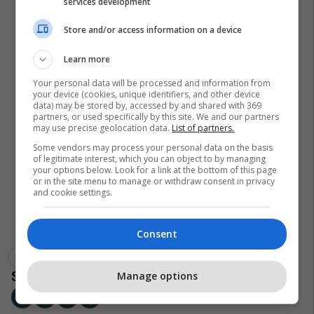
services development
Store and/or access information on a device
Learn more
Your personal data will be processed and information from
your device (cookies, unique identifiers, and other device
data) may be stored by, accessed by and shared with 369
partners, or used specifically by this site. We and our partners
may use precise geolocation data.
List of partners.
Some vendors may process your personal data on the basis
of legitimate interest, which you can object to by managing
your options below. Look for a link at the bottom of this page
or in the site menu to manage or withdraw consent in privacy
and cookie settings.
Consent
Rishi Sunak
Britania E Madhe
Manage options