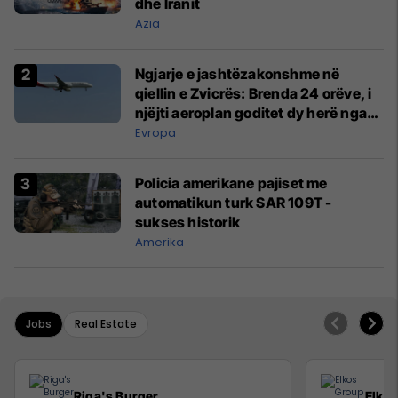
dhe Iranit
Azia
Ngjarje e jashtëzakonshme në
qiellin e Zvicrës: Brenda 24 orëve, i
njëjti aeroplan goditet dy herë nga
rrufeja
Evropa
Policia amerikane pajiset me
automatikun turk SAR 109T -
sukses historik
Amerika
Jobs
Real Estate
Riga's Burger
Elko