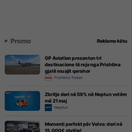
Promo
Reklamo këtu
GP Aviation prezanton tri
destinacione të reja nga Prishtina
gjatë muajit qershor
Prishtina Ticket
Zbritje deri në 59% në Neptun vetëm
më 21 maj
Neptun
Momenti perfekt për Volvo: deri në
15.000€ zbritje!