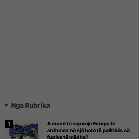
Nga Rubrika
A mund të sigurojë Evropa të
ardhmen në një botë të politikës së
fuqive të mëdha?