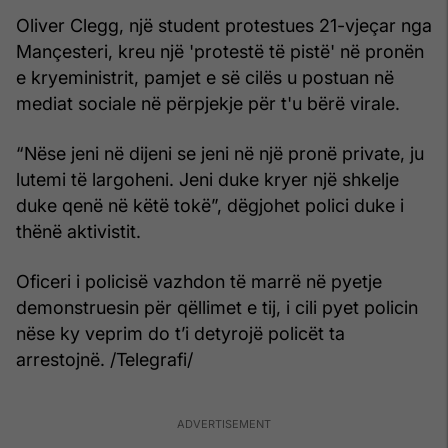
Oliver Clegg, një student protestues 21-vjeçar nga
Mançesteri, kreu një 'protestë të pistë' në pronën
e kryeministrit, pamjet e së cilës u postuan në
mediat sociale në përpjekje për t'u bërë virale.
“Nëse jeni në dijeni se jeni në një pronë private, ju
lutemi të largoheni. Jeni duke kryer një shkelje
duke qenë në këtë tokë”, dëgjohet polici duke i
thënë aktivistit.
Oficeri i policisë vazhdon të marrë në pyetje
demonstruesin për qëllimet e tij, i cili pyet policin
nëse ky veprim do t’i detyrojë policët ta
arrestojnë. /Telegrafi/