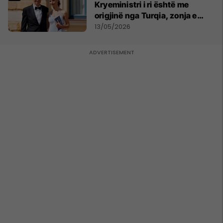
Kryeministri i ri është me
origjinë nga Turqia, zonja e
parë një shqiptare nga
13/05/2026
Kanadaja