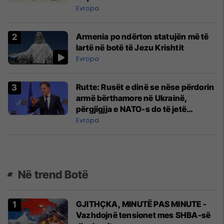
Evropa
Armenia po ndërton statujën më të
lartë në botë të Jezu Krishtit
Evropa
Rutte: Rusët e dinë se nëse përdorin
armë bërthamore në Ukrainë,
përgjigjja e NATO-s do të jetë
shkatërruese
Evropa
Në trend Botë
GJITHÇKA, MINUTË PAS MINUTE -
Vazhdojnë tensionet mes SHBA-së