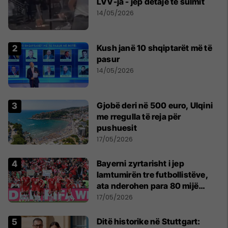
LVV-ja - jep detaje të sulmit
14/05/2026
Kush janë 10 shqiptarët më të
pasur
14/05/2026
Gjobë deri në 500 euro, Ulqini
me rregulla të reja për
pushuesit
17/05/2026
Bayerni zyrtarisht i jep
lamtumirën tre futbollistëve,
ata nderohen para 80 mijë
tifozëve
17/05/2026
Ditë historike në Stuttgart: