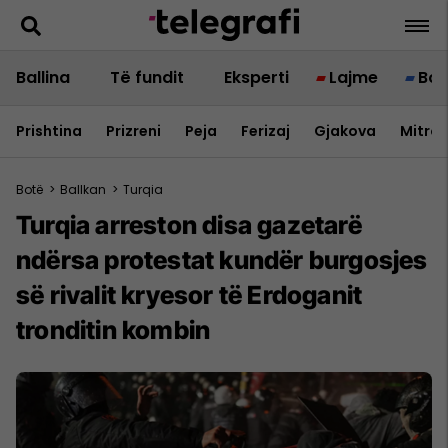
Ballina
Të fundit
Eksperti
Lajme
Bot
Prishtina
Prizreni
Peja
Ferizaj
Gjakova
Mitrov
Botë
>
Ballkan
>
Turqia
Turqia arreston disa gazetarë
ndërsa protestat kundër burgosjes
së rivalit kryesor të Erdoganit
tronditin kombin