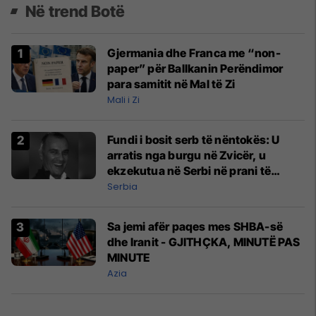
Në trend Botë
Gjermania dhe Franca me “non-
paper” për Ballkanin Perëndimor
para samitit në Mal të Zi
Mali i Zi
Fundi i bosit serb të nëntokës: U
arratis nga burgu në Zvicër, u
ekzekutua në Serbi në prani të
shefit të policisë
Serbia
Sa jemi afër paqes mes SHBA-së
dhe Iranit - GJITHÇKA, MINUTË PAS
MINUTE
Azia