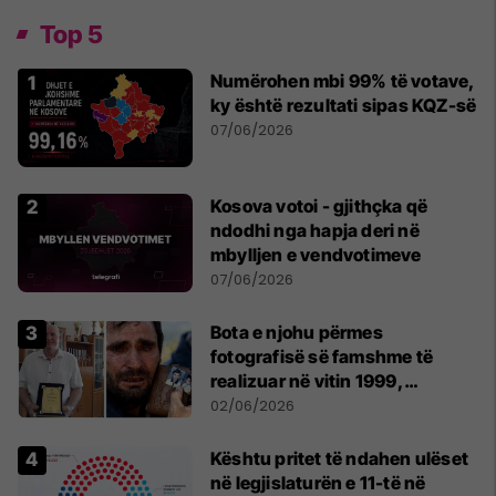
Top 5
Numërohen mbi 99% të votave,
ky është rezultati sipas KQZ-së
07/06/2026
Kosova votoi - gjithçka që
ndodhi nga hapja deri në
mbylljen e vendvotimeve
07/06/2026
Bota e njohu përmes
fotografisë së famshme të
realizuar në vitin 1999,
pensionohet Xajë Mustafa
02/06/2026
Kështu pritet të ndahen ulëset
në legjislaturën e 11-të në