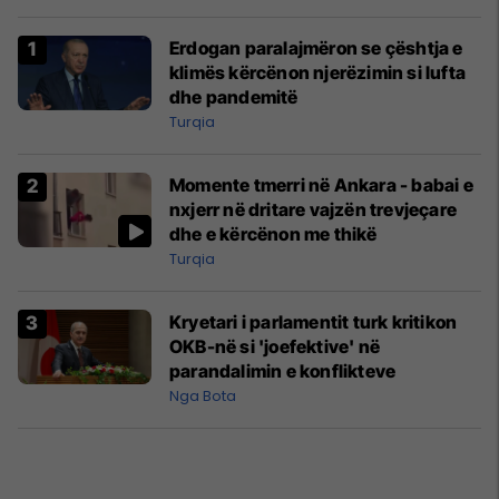
Erdogan paralajmëron se çështja e
klimës kërcënon njerëzimin si lufta
dhe pandemitë
Turqia
Momente tmerri në Ankara - babai e
nxjerr në dritare vajzën trevjeçare
dhe e kërcënon me thikë
Turqia
Kryetari i parlamentit turk kritikon
OKB-në si 'joefektive' në
parandalimin e konflikteve
Nga Bota