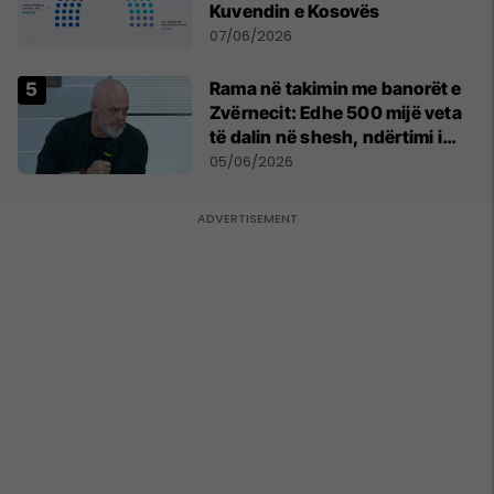
Kuvendin e Kosovës
07/06/2026
Rama në takimin me banorët e
Zvërnecit: Edhe 500 mijë veta
të dalin në shesh, ndërtimi i
resortit nuk anulohet
05/06/2026