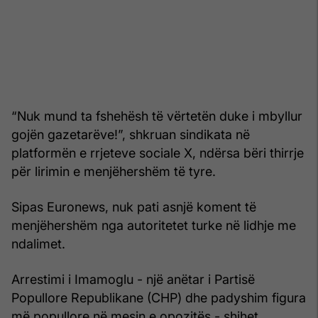
“Nuk mund ta fshehësh të vërtetën duke i mbyllur
gojën gazetarëve!”, shkruan sindikata në
platformën e rrjeteve sociale X, ndërsa bëri thirrje
për lirimin e menjëhershëm të tyre.
Sipas Euronews, nuk pati asnjë koment të
menjëhershëm nga autoritetet turke në lidhje me
ndalimet.
Arrestimi i Imamoglu - një anëtar i Partisë
Popullore Republikane (CHP) dhe padyshim figura
më popullore në mesin e opozitës - shihet