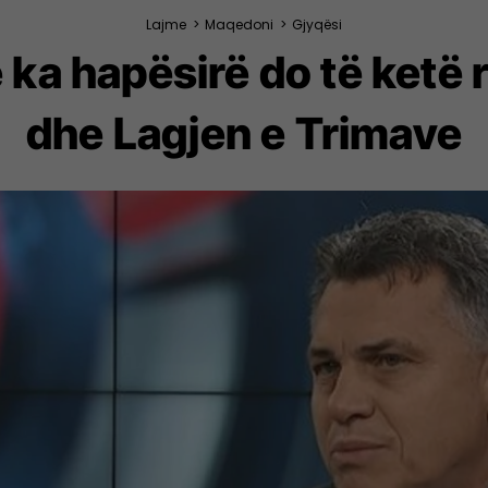
Lajme
>
Maqedoni
>
Gjyqësi
ka hapësirë do të ketë r
dhe Lagjen e Trimave