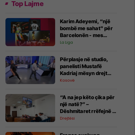
Top Lajme
Karim Adeyemi, “një
bombë me sahat" për
Barcelonën - mes
talentit të madh dhe
La Liga
mos arritjes së
madhështisë
Përplasje në studio,
panelisti Mustafë
Kadriaj mësyn drejt
Nexhmedin Spahiut -
Kosovë
ndërpritet transmetimi
“A na jep këto çika për
një natë?” –
Dëshmitaret rrëfejnë si
nisi konflikti që
Drejtësi
përfundoi me
plagosjen e tre