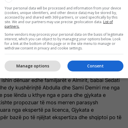
e kishte hasur në lëshime, gjatë mbarëvajtjes së
Your personal data will be processed and information from your device
(cookies, unique identifiers, and other device data) may be stored by,
mit. Në gjykimin fillestar bazë për dënimin e Boban
accessed by and shared with 369 partners, or used specifically by this
typi Almirin për vdekje, kishin qenë ekspertizat
site. We and our partners may use precise geolocation data.
List of
partners.
dhe teknike, të punuar nga ekspertë të cilët gjatë
Some vendors may process your personal data on the basis of legitimate
punuar mbi ekspertizat kishin qenë me licencë jo
interest, which you can object to by managing your options below. Look
qi ishte dënuar me vetëm 6 vjet burg edhe
for a link at the bottom of this page or in the site menu to manage or
withdraw consent in privacy and cookie settings.
që ishte publikuar në opinion ku shihej se si Iliq
 tij familjen Aliu, e cila rezultoi me marrjen e një
arit Almirit.
Manage options
Consent
 ishin dënuar edhe familjarët e Almirit, babai Sedati
he dy kushërinjtë Abdulla dhe Sami Demiri me nga
e pse lënda u kthye nga e para dhe gjykata e
 kishte propozuar të mos merren parasysh
uara nga ekspertë pa licenca, Gjykata e
ër bazë po të njëjtat ekspertiza dhe shqiptoi po të