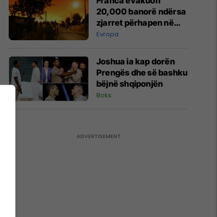
Franca evakuon
personave
20,000 banorë ndërsa
zjarret përhapen në
jugperëndim
Evropa
Joshua ia kap dorën
Prengës dhe së bashku
bëjnë shqiponjën
Boks