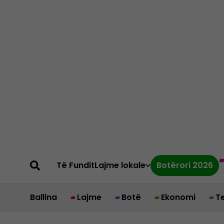
Të Fundit
Lajme lokale
Botërori 2026
Ballina
Lajme
Botë
Ekonomi
T