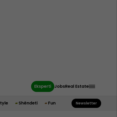
Eksperti
Jobs
Real Estate
style
Shëndeti
Fun
Newsletter