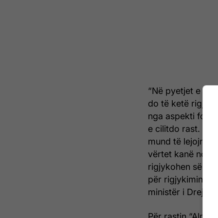
“Në pyetjet e dep
do të ketë rigjyki
nga aspekti forma
e cilitdo rast. Në
mund të lejojnë q
vërtet kanë ndonj
rigjykohen sëris
për rigjykimin e 
ministër i Drejtës
Për rastin “Almiri