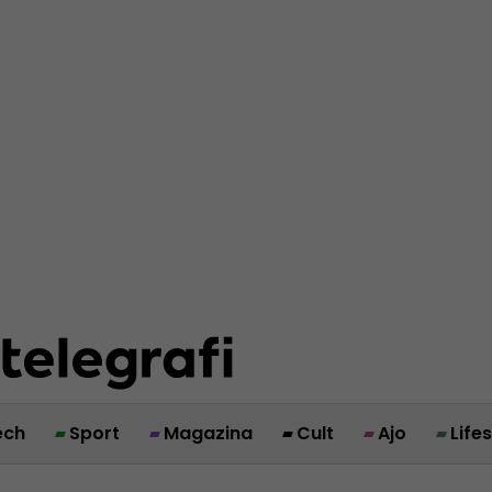
ech
Sport
Magazina
Cult
Ajo
Life