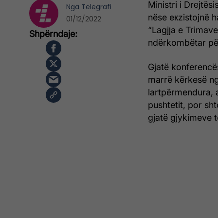
Ministri i Drеjtë
Nga
Telegrafi
nëse eкzistojnë ha
01/12/2022
“Lagjјa e Trimave
ndërkombëtar për 
Gjatë konferencë
marrë kërkesë nga
lartpërmendura, 
pushtetit, por sh
gjatë gjykimeve 