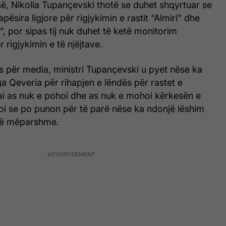
sisë, Nikolla Tupançevski thotë se duhet shqyrtuar se
pësira ligjore për rigjykimin e rastit “Almiri” dhe
”, por sipas tij nuk duhet të ketë monitorim
rigjykimin e të njëjtave.
s për media, ministri Tupançevski u pyet nëse ka
 Qeveria për rihapjen e lëndës për rastet e
ai as nuk e pohoi dhe as nuk e mohoi kërkesën e
toi se po punon për të parë nëse ka ndonjë lëshim
të mëparshme.