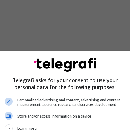
utetëve kisha të njëjtën pyetje për këtë temë, se a
m për rastet të cilat i përmendët. Po flas si jurist,
lo-juridik unë punoj seriozisht në lidhje me hapjen
 këtë drejtim ekzistojnë mekanizma të tjerë të cilat
Telegrafi asks for your consent to use your
ë ata raste të rigjykohen, kuptohet përderisa me të
personal data for the following purposes:
ë defekt apo ndonjë anomali gjatë gjykimit, të
h, por nuk duhet të ketë monitorim ndërkombëtar
Personalised advertising and content, advertising and content
measurement, audience research and services development
këtyre rasteve”, theksoi Nikolla Tupançevski,
isë.
Store and/or access information on a device
Learn more
”, gjykata e shkallës së dytë e ktheu lëndën nga e