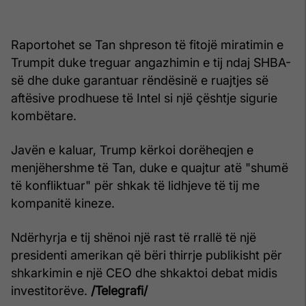
Raportohet se Tan shpreson të fitojë miratimin e
Trumpit duke treguar angazhimin e tij ndaj SHBA-
së dhe duke garantuar rëndësinë e ruajtjes së
aftësive prodhuese të Intel si një çështje sigurie
kombëtare.
Javën e kaluar, Trump kërkoi dorëheqjen e
menjëhershme të Tan, duke e quajtur atë "shumë
të konfliktuar" për shkak të lidhjeve të tij me
kompanitë kineze.
Ndërhyrja e tij shënoi një rast të rrallë të një
presidenti amerikan që bëri thirrje publikisht për
shkarkimin e një CEO dhe shkaktoi debat midis
investitorëve.
/Telegrafi/