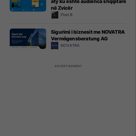
aty ku është audienca shqiptare
në Zvicër
Plan B
Sigurimi i biznesit me NOVATRA
Vermögensberatung AG
NOVATRA