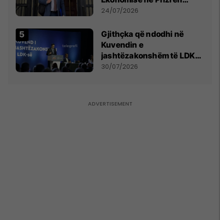
mohon pretendimet
24/07/2026
Gjithçka që ndodhi në
Kuvendin e
jashtëzakonshëm të LDK-
së
30/07/2026