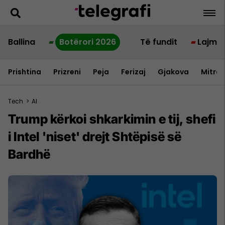
Ballina
Botërori 2026
Të fundit
Lajme
Prishtina
Prizreni
Peja
Ferizaj
Gjakova
Mitrov
Tech
>
AI
Trump kërkoi shkarkimin e tij, shefi
i Intel 'niset' drejt Shtëpisë së
Bardhë