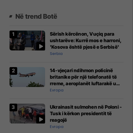
Në trend Botë
Sërish kërcënon, Vuçiq para
ushtarëve: Kurrë mos e harroni,
'Kosova është pjesë e Serbisë'
Serbia
14-vjeçari ndihmon policinë
britanike për një telefonatë të
rreme, aeroplanët luftarakë u
ngritën në ajër për të
Evropa
interceptuar fluturaken e Qatar
Airways që po shkonte drejt
Ukrainasit sulmohen në Poloni -
Mançesterit
Tusk i kërkon presidentit të
reagojë
Evropa