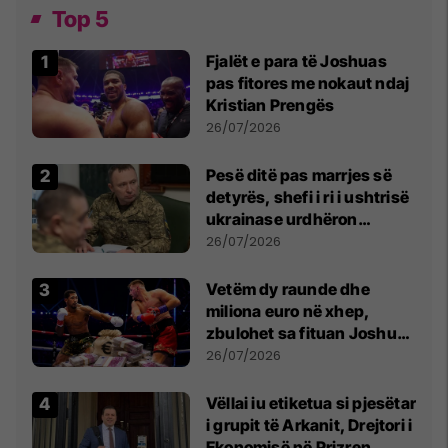
Top 5
Fjalët e para të Joshuas
pas fitores me nokaut ndaj
Kristian Prengës
26/07/2026
Pesë ditë pas marrjes së
detyrës, shefi i ri i ushtrisë
ukrainase urdhëron
kontroll të madh
26/07/2026
Vetëm dy raunde dhe
miliona euro në xhep,
zbulohet sa fituan Joshua
e Prenga
26/07/2026
Vëllai iu etiketua si pjesëtar
i grupit të Arkanit, Drejtori i
Ekonomisë në Prizren