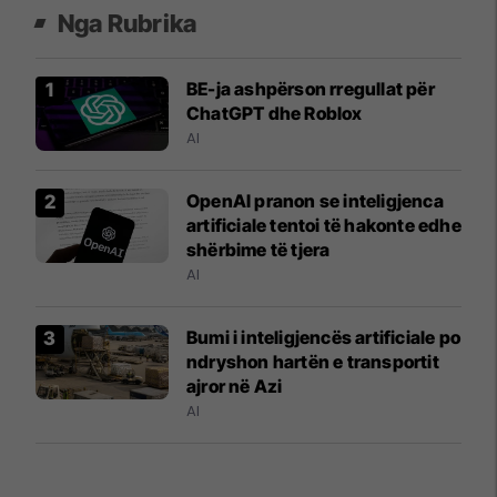
Nga Rubrika
BE-ja ashpërson rregullat për
ChatGPT dhe Roblox
AI
OpenAI pranon se inteligjenca
artificiale tentoi të hakonte edhe
shërbime të tjera
AI
Bumi i inteligjencës artificiale po
ndryshon hartën e transportit
ajror në Azi
AI