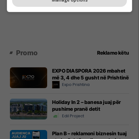
Promo
Reklamo këtu
EXPO DIASPORA 2026 mbahet
më 3, 4 dhe 5 gusht në Prishtinë
Expo Prishtina
Holiday In 2 – banesa juaj për
pushime pranë detit
Edil Project
Plan B – reklamoni biznesin tuaj