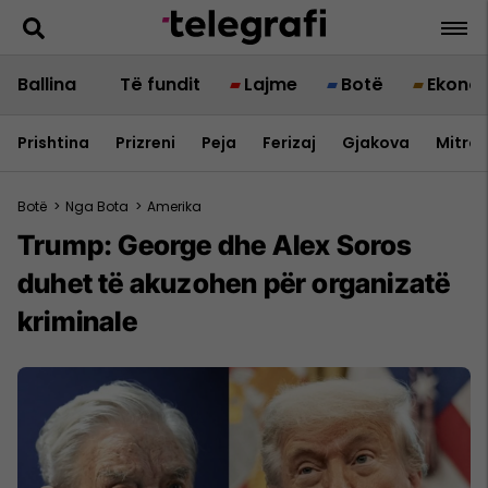
Ballina
Të fundit
Lajme
Botë
Ekono
Prishtina
Prizreni
Peja
Ferizaj
Gjakova
Mitrov
Botë
>
Nga Bota
>
Amerika
Trump: George dhe Alex Soros
duhet të akuzohen për organizatë
kriminale