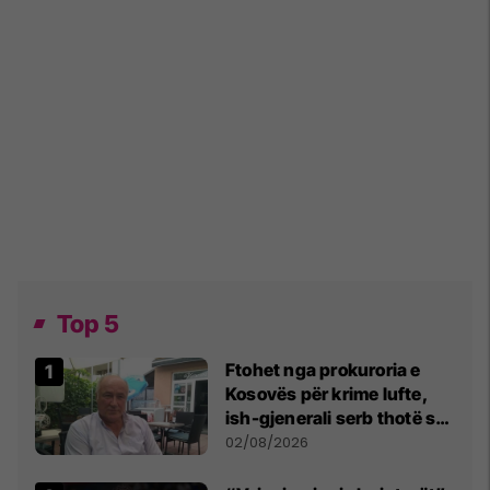
Top 5
Ftohet nga prokuroria e
Kosovës për krime lufte,
ish-gjenerali serb thotë se
dikush e tradhtoi në
02/08/2026
Beograd