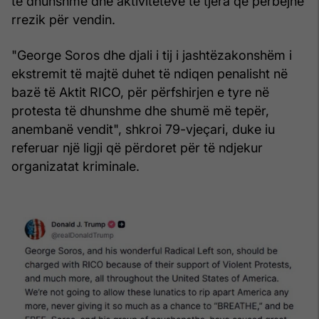
të dhunshme dhe aktiviteteve të tjera që përbëjnë
rrezik për vendin.
"George Soros dhe djali i tij i jashtëzakonshëm i
ekstremit të majtë duhet të ndiqen penalisht në
bazë të Aktit RICO, për përfshirjen e tyre në
protesta të dhunshme dhe shumë më tepër,
anembanë vendit", shkroi 79-vjeçari, duke iu
referuar një ligji që përdoret për të ndjekur
organizatat kriminale.