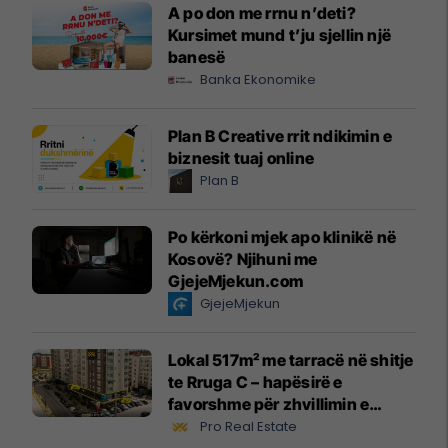
A po don me rrnu n’deti?
Kursimet mund t’ju sjellin një
banesë
Banka Ekonomike
Plan B Creative rrit ndikimin e
biznesit tuaj online
Plan B
Po kërkoni mjek apo klinikë në
Kosovë? Njihuni me
GjejeMjekun.com
GjejeMjekun
Lokal 517m² me tarracë në shitje
te Rruga C – hapësirë e
favorshme për zhvillimin e
biznesit #15796
Pro Real Estate