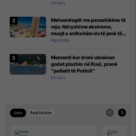
Evropa
Meteorologët me parashikime të
reja: Ndryshime ekstreme,
muajt e ardhshëm do të jenë të
pazakontë
Nga Bota
Momenti kur droni ukrainas
godet plazhin në Rusi, pranë
"pallatit të Putinit"
Evropa
Jobs
Real Estate