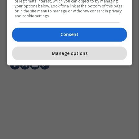
of legitimate interest, which you can object to by managing
your options below. Look for a link at the bottom of this page
or in the site menu to manage or withdraw consent in privacy
and cookie settings.
Consent
Alexander Soros
George Soros
Shba
Donald Trump
Manage options