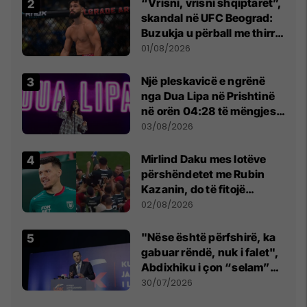
“Vrisni, vrisni shqiptarët”,
skandal në UFC Beograd:
Buzukja u përball me thirrje
anti-shqiptare nga
01/08/2026
tribunat
Një pleskavicë e ngrënë
nga Dua Lipa në Prishtinë
në orën 04:28 të mëngjesit
- dhe bota digjitale serbe
03/08/2026
shpall gjendjen e luftës
Mirlind Daku mes lotëve
përshëndetet me Rubin
Kazanin, do të fitojë
miliona te Spartak Moska
02/08/2026
"Nëse është përfshirë, ka
gabuar rëndë, nuk i falet",
Abdixhiku i çon “selam”
Përparim Ramës
30/07/2026