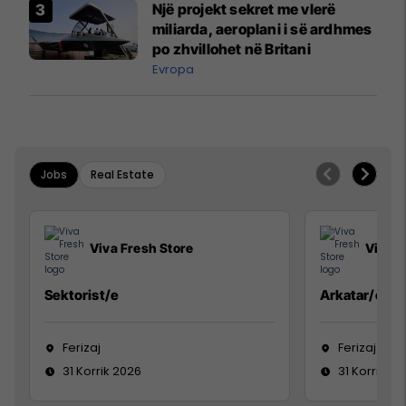
Një projekt sekret me vlerë
miliarda, aeroplani i së ardhmes
po zhvillohet në Britani
Evropa
Jobs
Real Estate
Viva Fresh Store
Viva F
Sektorist/e
Arkatar/e
Ferizaj
Ferizaj
31 Korrik 2026
31 Korrik 20