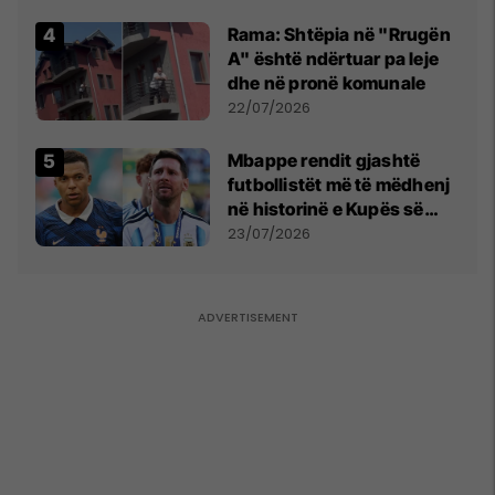
Kupës së Botës
Rama: Shtëpia në "Rrugën
A" është ndërtuar pa leje
dhe në pronë komunale
22/07/2026
Mbappe rendit gjashtë
futbollistët më të mëdhenj
në historinë e Kupës së
Botës, Messi mbetet i dyti
23/07/2026