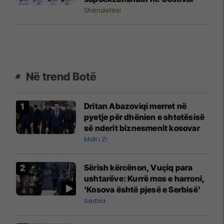
Shëndetësi
Në trend Botë
Dritan Abazoviqi merret në
pyetje për dhënien e shtetësisë
së nderit biznesmenit kosovar
Mali i Zi
Sërish kërcënon, Vuçiq para
ushtarëve: Kurrë mos e harroni,
'Kosova është pjesë e Serbisë'
Serbia