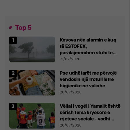
Top 5
Kosova nën alarmin e kuq
të ESTOFEX,
paralajmërohen stuhi të
fuqishme me breshër dhe
21/07/2026
erëra të forta
Pse udhëtarët me përvojë
vendosin një rrotull letre
higjienike në valixhe
20/07/2026
Vëllai i vogël i Yamalit është
sërish tema kryesore e
rrjeteve sociale - vodhi
vëmendjen pas finales së
20/07/2026