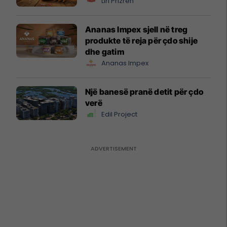
Liri Prizren
Ananas Impex sjell në treg
produkte të reja për çdo shije
dhe gatim
Ananas Impex
Një banesë pranë detit për çdo
verë
Edil Project