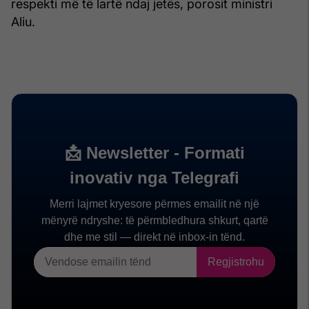
respekti më të lartë ndaj jetës, porosit ministri
Aliu.