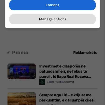
Consent
Manage options
Promo
Reklamo këtu
Investimet e diasporës në
patundshmëri, në fokus të
panelit të Expo Real Kosova
2026
Expo Real Kosova
Sempre nga Liri – e krijuar me
përkushtim, e dalluar për cilësi