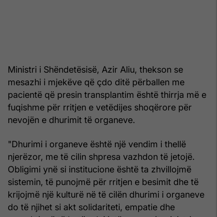
Ministri i Shëndetësisë, Azir Aliu, thekson se
mesazhi i mjekëve që çdo ditë përballen me
pacientë që presin transplantim është thirrja më e
fuqishme për rritjen e vetëdijes shoqërore për
nevojën e dhurimit të organeve.
"Dhurimi i organeve është një vendim i thellë
njerëzor, me të cilin shpresa vazhdon të jetojë.
Obligimi ynë si institucione është ta zhvillojmë
sistemin, të punojmë për rritjen e besimit dhe të
krijojmë një kulturë në të cilën dhurimi i organeve
do të njihet si akt solidariteti, empatie dhe