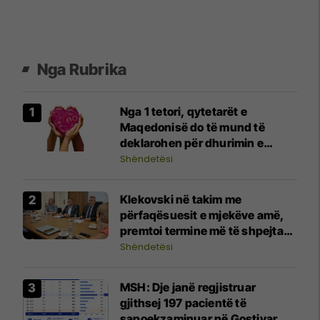
Nga Rubrika
Nga 1 tetori, qytetarët e
Maqedonisë do të mund të
deklarohen për dhurimin e
organeve te mjeku amë
Shëndetësi
Klekovski në takim me
përfaqësuesit e mjekëve amë,
premtoi termine më të shpejta
për kontrollet specialistike
Shëndetësi
MSH: Dje janë regjistruar
gjithsej 197 pacientë të
sapoekzaminuar në Gostivar