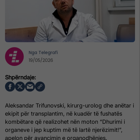
Nga
Telegrafi
19/05/2026
Aleksandar Trifunovski, kirurg-urolog dhe anëtar i
ekipit për transplantim, në kuadër të fushatës
kombëtare që realizohet nën moton “Dhurimi i
organeve i jep kuptim më të lartë njerëzimit!”,
apelon për avancimin e organodhënies.