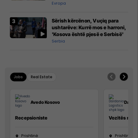
madh
Evropa
Sërish kërcënon, Vuçiq para
ushtarëve: Kurrë mos e harroni,
'Kosova është pjesë e Serbisë'
Serbia
Jobs
Real Estate
Avedo Kosovo
Dardan
Recepsioniste
Vozitës me K
Prishtinë
Prishtinë