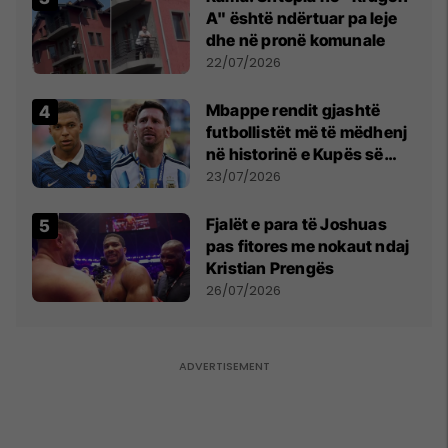
A" është ndërtuar pa leje
dhe në pronë komunale
22/07/2026
Mbappe rendit gjashtë
futbollistët më të mëdhenj
në historinë e Kupës së
Botës, Messi mbetet i dyti
23/07/2026
Fjalët e para të Joshuas
pas fitores me nokaut ndaj
Kristian Prengës
26/07/2026