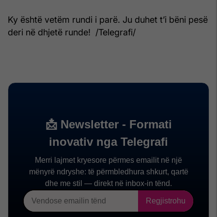
Ky është vetëm rundi i parë. Ju duhet t’i bëni pesë
deri në dhjetë runde! /Telegrafi/