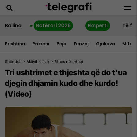
Ballina
Botërori 2026
Eksperti
Të fu
Prishtina
Prizreni
Peja
Ferizaj
Gjakova
Mitrov
Shëndeti
>
Aktiviteti fizik
>
Fitnes në shtëpi
Tri ushtrimet e thjeshta që do t’ua
djegin dhjamin kudo dhe kurdo!
(Video)