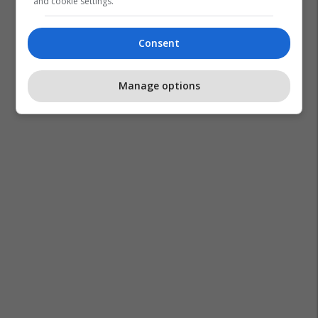
and cookie settings.
Burpee
Pompa
Squat
Consent
Manage options