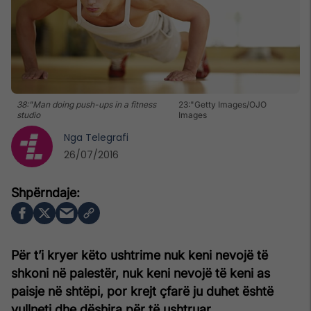
38:"Man doing push-ups in a fitness
23:"Getty Images/OJO
studio
Images
Nga
Telegrafi
26/07/2016
Për t’i kryer këto ushtrime nuk keni nevojë të
shkoni në palestër, nuk keni nevojë të keni as
paisje në shtëpi, por krejt çfarë ju duhet është
vullneti dhe dëshira për të ushtruar.