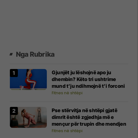
Nga Rubrika
Gjunjët ju lëshojnë apo ju
dhembin? Këto tri ushtrime
mund t’ju ndihmojnë t’i forconi
Fitnes në shtëpi
Pse stërvitja në shtëpi gjatë
dimrit është zgjedhja më e
mençur për trupin dhe mendjen
Fitnes në shtëpi