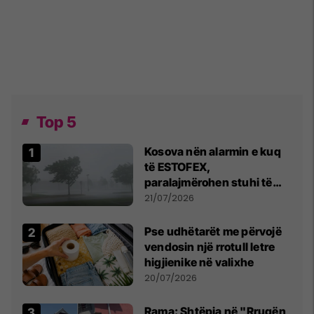
Top 5
Kosova nën alarmin e kuq
të ESTOFEX,
paralajmërohen stuhi të
fuqishme me breshër dhe
21/07/2026
erëra të forta
Pse udhëtarët me përvojë
vendosin një rrotull letre
higjienike në valixhe
20/07/2026
Rama: Shtëpia në "Rrugën