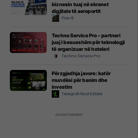
biznesin tuaj në ekranet
digjitale të aeroportit
Plan B
Techno Service Pro – partneri
juaj i besueshëm për teknologji
të organizuar në hoteleri
Techno Service Pro
Përzgjedhja javore: katër
mundësi për banim dhe
investim
Telegrafi Real Estate