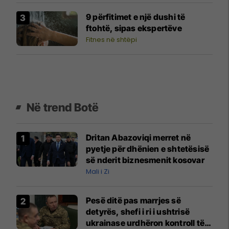
9 përfitimet e një dushi të
ftohtë, sipas ekspertëve
Fitnes në shtëpi
Në trend Botë
Dritan Abazoviqi merret në
pyetje për dhënien e shtetësisë
së nderit biznesmenit kosovar
Mali i Zi
Pesë ditë pas marrjes së
detyrës, shefi i ri i ushtrisë
ukrainase urdhëron kontroll të