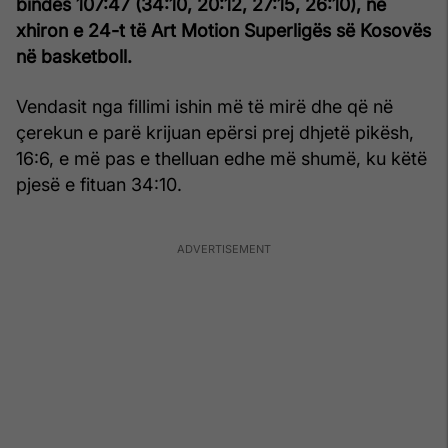
bindës 107:47 (34:10, 20:12, 27:15, 26:10), në
xhiron e 24-t të Art Motion Superligës së Kosovës
në basketboll.
Vendasit nga fillimi ishin më të mirë dhe që në
çerekun e parë krijuan epërsi prej dhjetë pikësh,
16:6, e më pas e thelluan edhe më shumë, ku këtë
pjesë e fituan 34:10.