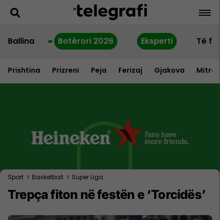
Ballina
Botërori 2026
Eksperti
Të fu
Prishtina
Prizreni
Peja
Ferizaj
Gjakova
Mitrov
Sport
>
Basketball
>
Super Liga
Trepça fiton në festën e ‘Torcidës’