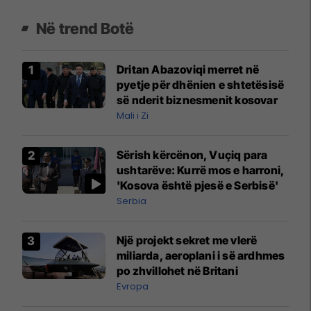
Në trend Botë
Dritan Abazoviqi merret në
pyetje për dhënien e shtetësisë
së nderit biznesmenit kosovar
Mali i Zi
Sërish kërcënon, Vuçiq para
ushtarëve: Kurrë mos e harroni,
'Kosova është pjesë e Serbisë'
Serbia
Një projekt sekret me vlerë
miliarda, aeroplani i së ardhmes
po zhvillohet në Britani
Evropa