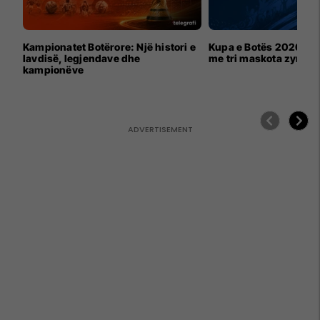
Kampionatet Botërore: Një histori e
Kupa e Botës 2026 për
lavdisë, legjendave dhe
me tri maskota zyrtar
kampionëve