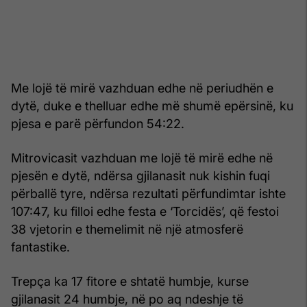
Me lojë të mirë vazhduan edhe në periudhën e
dytë, duke e thelluar edhe më shumë epërsinë, ku
pjesa e parë përfundon 54:22.
Mitrovicasit vazhduan me lojë të mirë edhe në
pjesën e dytë, ndërsa gjilanasit nuk kishin fuqi
përballë tyre, ndërsa rezultati përfundimtar ishte
107:47, ku filloi edhe festa e ‘Torcidës’, që festoi
38 vjetorin e themelimit në një atmosferë
fantastike.
Trepça ka 17 fitore e shtatë humbje, kurse
gjilanasit 24 humbje, në po aq ndeshje të