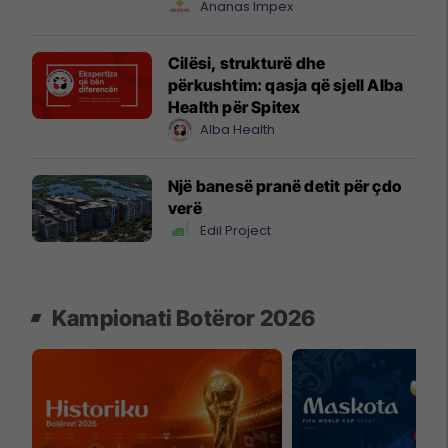
Ananas Impex
Cilësi, strukturë dhe
përkushtim: qasja që sjell Alba
Health për Spitex
Alba Health
Një banesë pranë detit për çdo
verë
Edil Project
Kampionati Botëror 2026