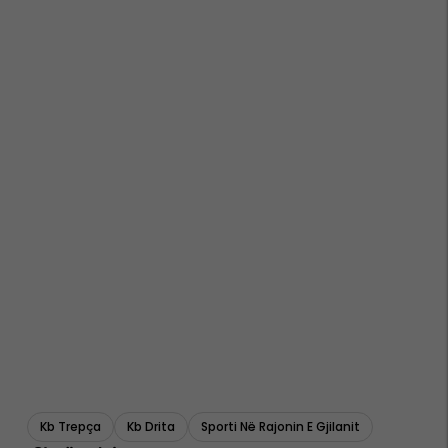
Kb Trepça
Kb Drita
Sporti Në Rajonin E Gjilanit