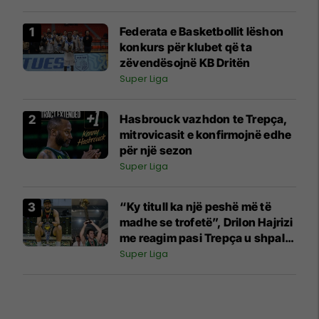
Federata e Basketbollit lëshon
konkurs për klubet që ta
zëvendësojnë KB Dritën
Super Liga
Hasbrouck vazhdon te Trepça,
mitrovicasit e konfirmojnë edhe
për një sezon
Super Liga
“Ky titull ka një peshë më të
madhe se trofetë”, Drilon Hajrizi
me reagim pasi Trepça u shpall
kampion
Super Liga