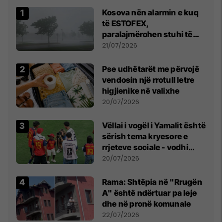
Kosova nën alarmin e kuq
të ESTOFEX,
paralajmërohen stuhi të
fuqishme me breshër dhe
21/07/2026
erëra të forta
Pse udhëtarët me përvojë
vendosin një rrotull letre
higjienike në valixhe
20/07/2026
Vëllai i vogël i Yamalit është
sërish tema kryesore e
rrjeteve sociale - vodhi
vëmendjen pas finales së
20/07/2026
Kupës së Botës
Rama: Shtëpia në "Rrugën
A" është ndërtuar pa leje
dhe në pronë komunale
22/07/2026