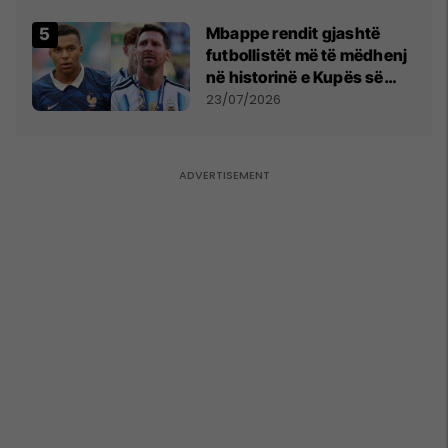
Mbappe rendit gjashtë
futbollistët më të mëdhenj
në historinë e Kupës së
Botës, Messi mbetet i dyti
23/07/2026