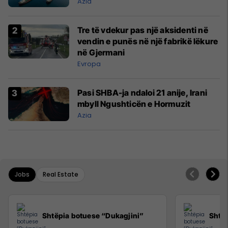
Azia
Tre të vdekur pas një aksidenti në
vendin e punës në një fabrikë lëkure
në Gjermani
Evropa
Pasi SHBA-ja ndaloi 21 anije, Irani
mbyll Ngushticën e Hormuzit
Azia
Jobs
Real Estate
Shtëpia botuese “Dukagjini”
Shtëp