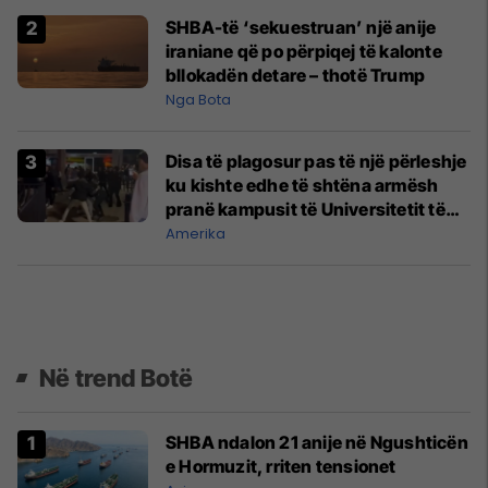
SHBA-të ‘sekuestruan’ një anije
iraniane që po përpiqej të kalonte
bllokadën detare – thotë Trump
Nga Bota
Disa të plagosur pas të një përleshje
ku kishte edhe të shtëna armësh
pranë kampusit të Universitetit të
Iowas
Amerika
Në trend Botë
SHBA ndalon 21 anije në Ngushticën
e Hormuzit, rriten tensionet