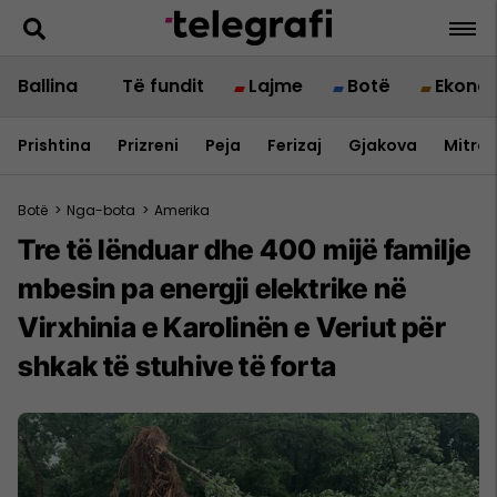
Ballina
Të fundit
Lajme
Botë
Ekono
Prishtina
Prizreni
Peja
Ferizaj
Gjakova
Mitrov
Botë
>
Nga-bota
>
Amerika
Tre të lënduar dhe 400 mijë familje
mbesin pa energji elektrike në
Virxhinia e Karolinën e Veriut për
shkak të stuhive të forta