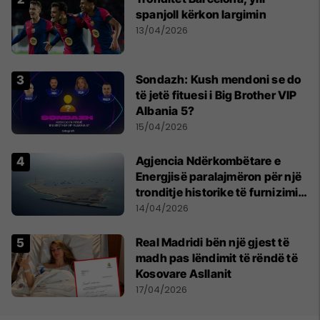
spanjoll kërkon largimin
13/04/2026
Sondazh: Kush mendoni se do
të jetë fituesi i Big Brother VIP
Albania 5?
15/04/2026
Agjencia Ndërkombëtare e
Energjisë paralajmëron për një
tronditje historike të furnizimit
me naftë, ndërsa lufta me
14/04/2026
Iranin mbyt tregjet globale
Real Madridi bën një gjest të
madh pas lëndimit të rëndë të
Kosovare Asllanit
17/04/2026