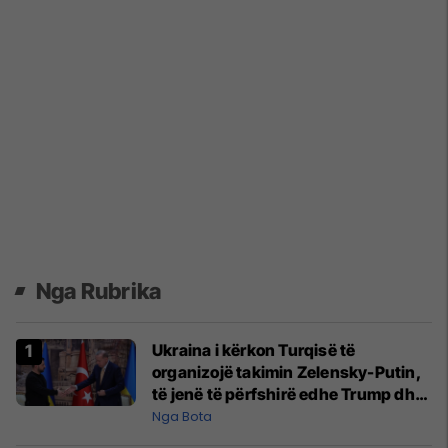
Nga Rubrika
Ukraina i kërkon Turqisë të
organizojë takimin Zelensky-Putin,
të jenë të përfshirë edhe Trump dhe
Erdogan
Nga Bota