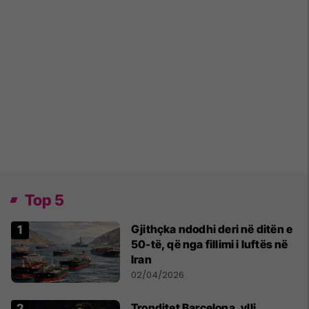
Top 5
Gjithçka ndodhi deri në ditën e
50-të, që nga fillimi i luftës në
Iran
02/04/2026
Tronditet Barcelona, ylli