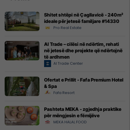
Shitet shtëpi në Çagllavicë - 240m²
ideale për jetesë familjare #14330
Pro Real Estate
Al Trade – cilësi në ndërtim, rehati
në jetesë dhe projekte që ndërtojnë
të ardhmen
Al Trade Center
Ofertat e Prillit - Fafa Premium Hotel
& Spa
Fafa Resort
Pashteta MEKA - zgjedhja praktike
për mëngjesin e fëmijëve
MEKA HALAL FOOD