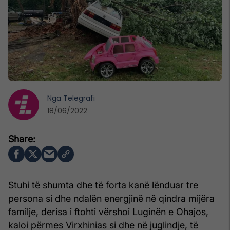
Nga
Telegrafi
18/06/2022
Stuhi të shumta dhe të forta kanë lënduar tre
persona si dhe ndalën energjinë në qindra mijëra
familje, derisa i ftohti vërshoi Luginën e Ohajos,
kaloi përmes Virxhinias si dhe në juglindje, të