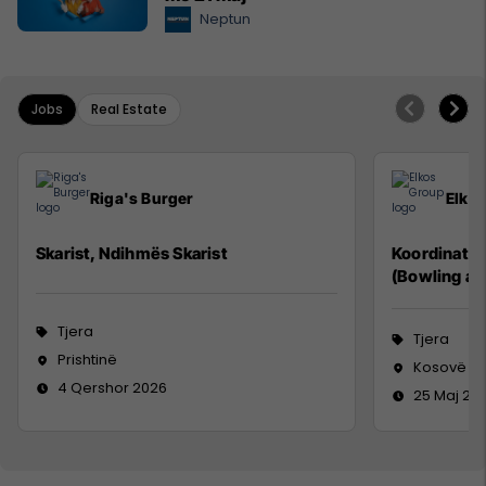
Neptun
Jobs
Real Estate
Riga's Burger
Elko
Skarist, Ndihmës Skarist
Koordinator
(Bowling an
Tjera
Tjera
Prishtinë
Kosovë
4 Qershor 2026
25 Maj 20