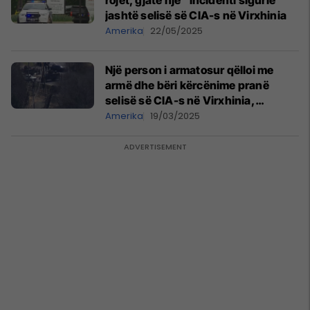
rojet, gjatë një "incidenti sigurie"
jashtë selisë së CIA-s në Virxhinia
Amerika
22/05/2025
Një person i armatosur qëlloi me
armë dhe bëri kërcënime pranë
selisë së CIA-s në Virxhinia,
“reagim masiv” i policisë
Amerika
19/03/2025