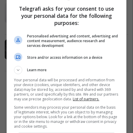
Bleu 25 bileta për një short lotarie –
Telegrafi asks for your consent to use
burri nga Virxhinia i fiton 125,000
your personal data for the following
dollarë
purposes:
Interesante
13/06/2023
Personalised advertising and content, advertising and
content measurement, audience research and
Ariu vizitoi verandën e një pronari
services development
shtëpie në Virxhinia, i ra ziles dhe
iku me vrap nga aty
Store and/or access information on a device
Interesante
11/05/2023
Learn more
Your personal data will be processed and information from
1
your device (cookies, unique identifiers, and other device
data) may be stored by, accessed by and shared with 369
partners, or used specifically by this site. We and our partners
may use precise geolocation data.
List of partners.
Some vendors may process your personal data on the basis
of legitimate interest, which you can object to by managing
your options below. Look for a link at the bottom of this page
or in the site menu to manage or withdraw consent in privacy
and cookie settings.