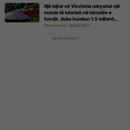
Një lojtar në Virxhinia ndryshoi një
numër të lotarisë në minutën e
fundit, duke humbur 1.5 miliard
dollarë – megjithatë, ai u bë milioner
Interesante
28/10/2023