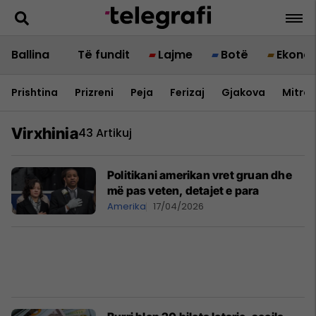
Ballina
Të fundit
Lajme
Botë
Ekono
Prishtina
Prizreni
Peja
Ferizaj
Gjakova
Mitrov
Virxhinia
43 Artikuj
Politikani amerikan vret gruan dhe
më pas veten, detajet e para
Amerika
17/04/2026