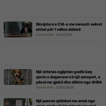
Skulptura e CIA-s me mesazh sekret
shitet për 1 milion dollarë
Interesante
24/11/2025
Një shtetas egjiptian goditi keq
qenin e doganave në një aeroport, e
pësoi me gjobë dhe dëbim nga SHBA
Interesante
27/06/2025
Një person qëllohet me armë nga