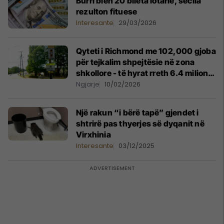
Burri blen 20 bileta lotarie, secila
rezulton fituese
Interesante
29/03/2026
Qyteti i Richmond me 102,000 gjoba
për tejkalim shpejtësie në zona
shkollore - të hyrat rreth 6.4 milionë
dollarë
Ngjarje
10/02/2026
Një rakun “i bërë tapë” gjendet i
shtrirë pas thyerjes së dyqanit në
Virxhinia
Interesante
03/12/2025