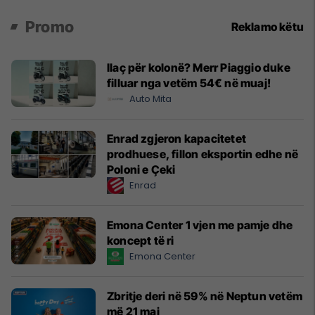
Promo
Reklamo këtu
Ilaç për kolonë? Merr Piaggio duke
filluar nga vetëm 54€ në muaj!
Auto Mita
Enrad zgjeron kapacitetet
prodhuese, fillon eksportin edhe në
Poloni e Çeki
Enrad
Emona Center 1 vjen me pamje dhe
koncept të ri
Emona Center
Zbritje deri në 59% në Neptun vetëm
më 21 maj