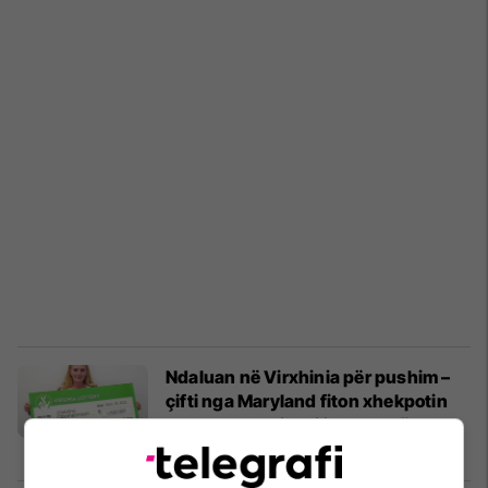
Ndaluan në Virxhinia për pushim –
çifti nga Maryland fiton xhekpotin
Powerball prej 1 milion dollarësh
Interesante
01/10/2023