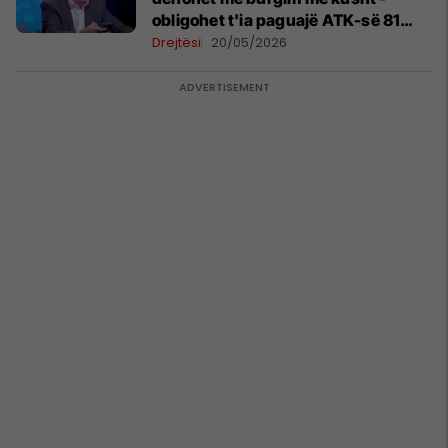
obligohet t'ia paguajë ATK-së 81
mijë euro
Drejtësi
20/05/2026