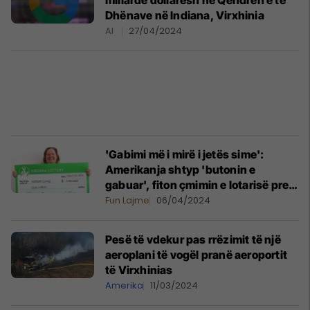
miliardë dollarësh në Qendrën e të
Dhënave në Indiana, Virxhinia
AI
27/04/2024
'Gabimi më i mirë i jetës sime':
Amerikanja shtyp 'butonin e
gabuar', fiton çmimin e lotarisë prej 1
milionë dollarëve
Fun Lajme
06/04/2024
Pesë të vdekur pas rrëzimit të një
aeroplani të vogël pranë aeroportit
të Virxhinias
Amerika
11/03/2024