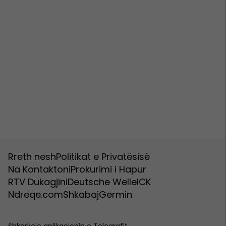
Rreth nesh
Politikat e Privatësisë
Na Kontaktoni
Prokurimi i Hapur
RTV Dukagjini
Deutsche Welle
ICK
Ndreqe.com
Shkabaj
Germin