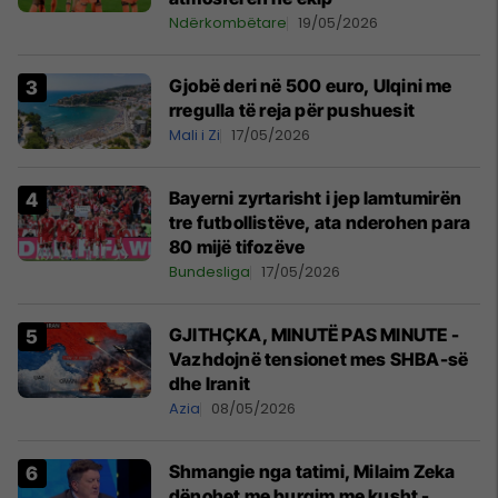
Ndërkombëtare
19/05/2026
Gjobë deri në 500 euro, Ulqini me
rregulla të reja për pushuesit
Mali i Zi
17/05/2026
Bayerni zyrtarisht i jep lamtumirën
tre futbollistëve, ata nderohen para
80 mijë tifozëve
Bundesliga
17/05/2026
GJITHÇKA, MINUTË PAS MINUTE -
Vazhdojnë tensionet mes SHBA-së
dhe Iranit
Azia
08/05/2026
Shmangie nga tatimi, Milaim Zeka
dënohet me burgim me kusht -