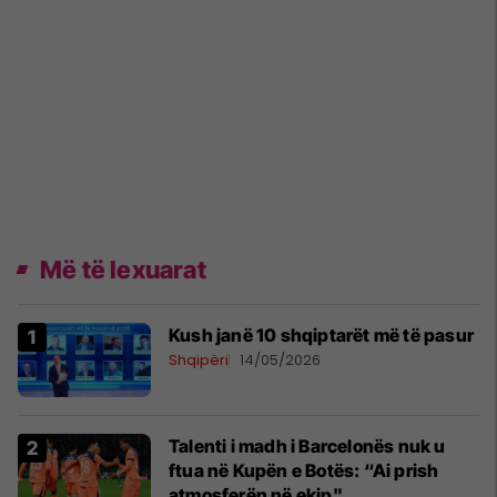
Më të lexuarat
Kush janë 10 shqiptarët më të pasur
Shqipëri
14/05/2026
Talenti i madh i Barcelonës nuk u
ftua në Kupën e Botës: “Ai prish
atmosferën në ekip"