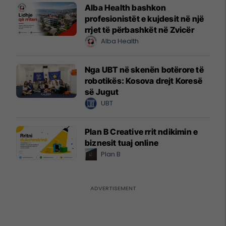
Alba Health bashkon
profesionistët e kujdesit në një
rrjet të përbashkët në Zvicër
Alba Health
Nga UBT në skenën botërore të
robotikës: Kosova drejt Koresë
së Jugut
UBT
Plan B Creative rrit ndikimin e
biznesit tuaj online
Plan B