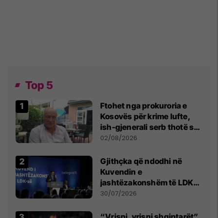
Top 5
Ftohet nga prokuroria e
Kosovës për krime lufte,
ish-gjenerali serb thotë se
dikush e tradhtoi në
02/08/2026
Beograd
Gjithçka që ndodhi në
Kuvendin e
jashtëzakonshëm të LDK-
së
30/07/2026
“Vrisni, vrisni shqiptarët”,