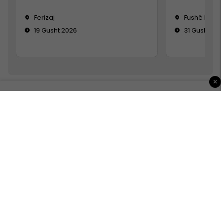
Ferizaj
Fushë Koso
19 Gusht 2026
31 Gusht 20
×