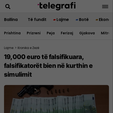
Ballina
Të fundit
Lajme
Botë
Ekono
Prishtina
Prizreni
Peja
Ferizaj
Gjakova
Mitrov
Lajme
>
Kronika e Zezë
19,000 euro të falsifikuara,
falsifikatorët bien në kurthin e
simulimit