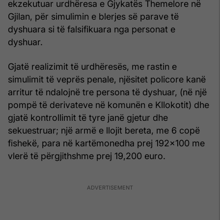
ekzekutuar urdhëresa e Gjykatës Themelore në
Gjilan, për simulimin e blerjes së parave të
dyshuara si të falsifikuara nga personat e
dyshuar.
Gjatë realizimit të urdhëresës, me rastin e
simulimit të veprës penale, njësitet policore kanë
arritur të ndalojnë tre persona të dyshuar, (në një
pompë të derivateve në komunën e Kllokotit) dhe
gjatë kontrollimit të tyre janë gjetur dhe
sekuestruar; një armë e llojit bereta, me 6 copë
fishekë, para në kartëmonedha prej 192x100 me
vlerë të përgjithshme prej 19,200 euro.