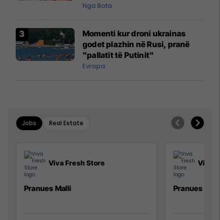
pazakontë
Nga Bota
Momenti kur droni ukrainas
godet plazhin në Rusi, pranë
"pallatit të Putinit"
Evropa
Jobs
Real Estate
Viva Fresh Store
Viva F
Pranues Malli
Pranues mall