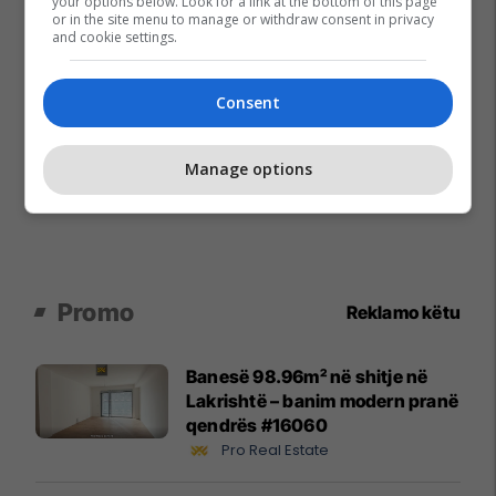
your options below. Look for a link at the bottom of this page
or in the site menu to manage or withdraw consent in privacy
and cookie settings.
Consent
Manage options
Promo
Reklamo këtu
Banesë 98.96m² në shitje në
Lakrishtë – banim modern pranë
qendrës #16060
Pro Real Estate