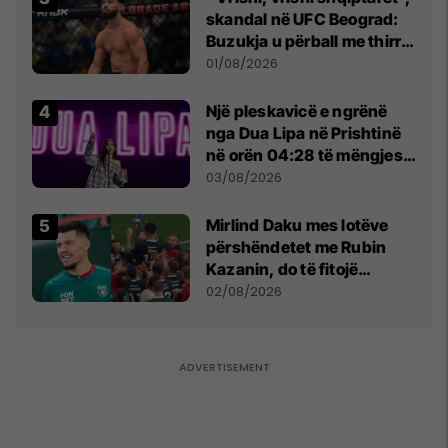
skandal në UFC Beograd:
Buzukja u përball me thirrje
anti-shqiptare nga
01/08/2026
tribunat
Një pleskavicë e ngrënë
nga Dua Lipa në Prishtinë
në orën 04:28 të mëngjesit
- dhe bota digjitale serbe
03/08/2026
shpall gjendjen e luftës
Mirlind Daku mes lotëve
përshëndetet me Rubin
Kazanin, do të fitojë
miliona te Spartak Moska
02/08/2026