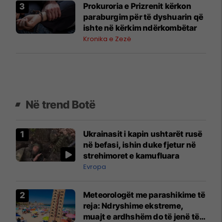
Prokuroria e Prizrenit kërkon
paraburgim për të dyshuarin që
ishte në kërkim ndërkombëtar
Kronika e Zezë
Në trend Botë
Ukrainasit i kapin ushtarët rusë
në befasi, ishin duke fjetur në
strehimoret e kamufluara
Evropa
Meteorologët me parashikime të
reja: Ndryshime ekstreme,
muajt e ardhshëm do të jenë të