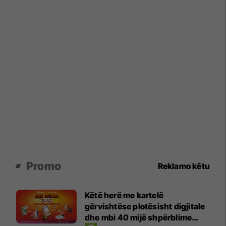
Promo
Reklamo këtu
Këtë herë me kartelë
gërvishtëse plotësisht digjitale
dhe mbi 40 mijë shpërblime