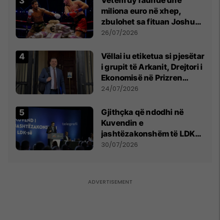
miliona euro në xhep,
zbulohet sa fituan Joshua
e Prenga
26/07/2026
Vëllai iu etiketua si pjesëtar
i grupit të Arkanit, Drejtori i
Ekonomisë në Prizren
mohon pretendimet
24/07/2026
Gjithçka që ndodhi në
Kuvendin e
jashtëzakonshëm të LDK-
së
30/07/2026