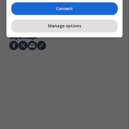
Consent
Manage options
Finlanda
Fëmijët
Të Shtëna Armësh