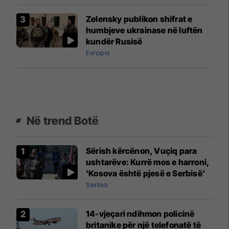
Zelensky publikon shifrat e
humbjeve ukrainase në luftën
kundër Rusisë
Evropa
Në trend Botë
Sërish kërcënon, Vuçiq para
ushtarëve: Kurrë mos e harroni,
'Kosova është pjesë e Serbisë'
Serbia
14-vjeçari ndihmon policinë
britanike për një telefonatë të