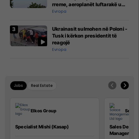
rreme, aeroplanët luftarakë u
ngritën në ajër për të
Evropa
interceptuar fluturaken e Qatar
Airways që po shkonte drejt
Ukrainasit sulmohen në Poloni -
Mançesterit
Tusk i kërkon presidentit të
reagojë
Evropa
Jobs
Real Estate
Elkos Group
Solac
Specialist Mishi (Kasap)
Sales Devel
Manager