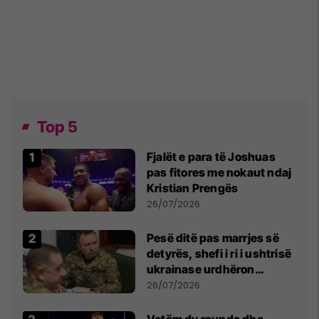
Top 5
Fjalët e para të Joshuas
pas fitores me nokaut ndaj
Kristian Prengës
26/07/2026
Pesë ditë pas marrjes së
detyrës, shefi i ri i ushtrisë
ukrainase urdhëron
kontroll të madh
26/07/2026
Vetëm dy raunde dhe