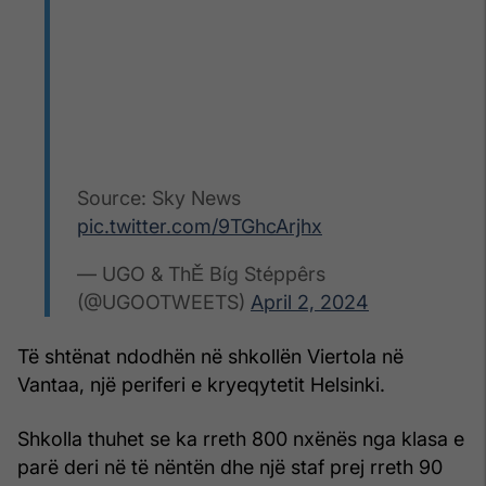
Source: Sky News
pic.twitter.com/9TGhcArjhx
— UGO & ThĚ Bíg Stéppêrs
(@UGOOTWEETS)
April 2, 2024
Të shtënat ndodhën në shkollën Viertola në
Vantaa, një periferi e kryeqytetit Helsinki.
Shkolla thuhet se ka rreth 800 nxënës nga klasa e
parë deri në të nëntën dhe një staf prej rreth 90