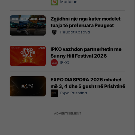
instant!
Meridian
Zgjidhni një nga katër modelet
tuaja të preferuara Peugeot
Peugot Kosova
IPKO vazhdon partneritetin me
Sunny Hill Festival 2026
IPKO
EXPO DIASPORA 2026 mbahet
më 3, 4 dhe 5 gusht në Prishtinë
Expo Prishtina