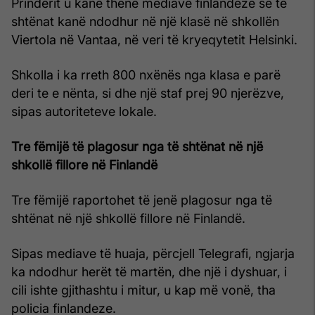
Prindërit u kanë thënë mediave finlandeze se të
shtënat kanë ndodhur në një klasë në shkollën
Viertola në Vantaa, në veri të kryeqytetit Helsinki.
Shkolla i ka rreth 800 nxënës nga klasa e parë
deri te e nënta, si dhe një staf prej 90 njerëzve,
sipas autoriteteve lokale.
Tre fëmijë të plagosur nga të shtënat në një
shkollë fillore në Finlandë
Tre fëmijë raportohet të jenë plagosur nga të
shtënat në një shkollë fillore në Finlandë.
Sipas mediave të huaja, përcjell Telegrafi, ngjarja
ka ndodhur herët të martën, dhe një i dyshuar, i
cili ishte gjithashtu i mitur, u kap më vonë, tha
policia finlandeze.