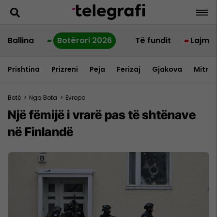
Ballina
Botërori 2026
Të fundit
Lajme
Prishtina
Prizreni
Peja
Ferizaj
Gjakova
Mitrov
Botë
>
Nga Bota
>
Evropa
Një fëmijë i vrarë pas të shtënave
në Finlandë