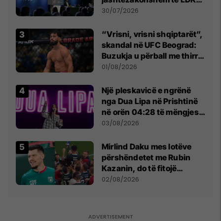
së
30/07/2026
“Vrisni, vrisni shqiptarët”,
skandal në UFC Beograd:
Buzukja u përball me thirrje
anti-shqiptare nga
01/08/2026
tribunat
Një pleskavicë e ngrënë
nga Dua Lipa në Prishtinë
në orën 04:28 të mëngjesit
- dhe bota digjitale serbe
03/08/2026
shpall gjendjen e luftës
Mirlind Daku mes lotëve
përshëndetet me Rubin
Kazanin, do të fitojë
miliona te Spartak Moska
02/08/2026