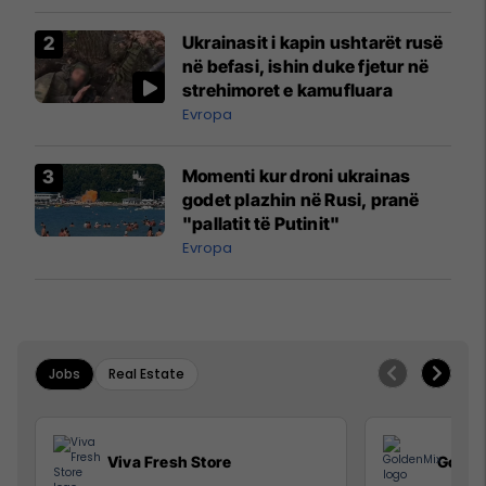
Ukrainasit i kapin ushtarët rusë
në befasi, ishin duke fjetur në
strehimoret e kamufluara
Evropa
Momenti kur droni ukrainas
godet plazhin në Rusi, pranë
"pallatit të Putinit"
Evropa
Jobs
Real Estate
Viva Fresh Store
Golde