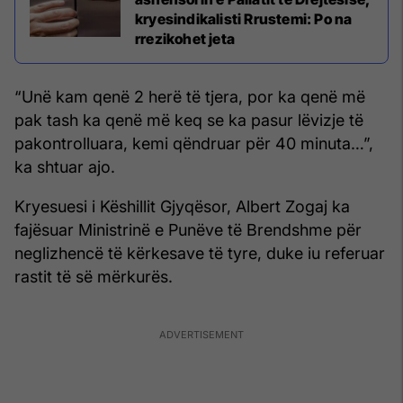
kryesindikalisti Rrustemi: Po na
rrezikohet jeta
“Unë kam qenë 2 herë të tjera, por ka qenë më
pak tash ka qenë më keq se ka pasur lëvizje të
pakontrolluara, kemi qëndruar për 40 minuta…”,
ka shtuar ajo.
Kryesuesi i Këshillit Gjyqësor, Albert Zogaj ka
fajësuar Ministrinë e Punëve të Brendshme për
neglizhencë të kërkesave të tyre, duke iu referuar
rastit të së mërkurës.