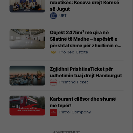
robotikës: Kosova drejt Koresë
së Jugut
UBT
Objekt 2475m² me qira në
Sllatinë të Madhe – hapësirë e
përshtatshme për zhvillimin e
biznesit #16068
Pro Real Estate
Zgjidhni PrishtinaTicket për
udhëtimin tuaj drejt Hamburgut
Prishtina Ticket
Karburant cilësor dhe shumë
më tepër!
Petrol Company