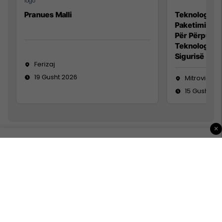
Pranues Malli
Teknolog/e p
Paketimin e 
Për Përpunim
Teknolog/e 
Sigurisë së 
Ferizaj
19 Gusht 2026
Mitrovicë
15 Gusht 20
×