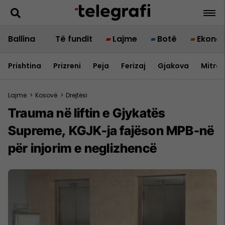
Ballina
Të fundit
Lajme
Botë
Ekono
Prishtina
Prizreni
Peja
Ferizaj
Gjakova
Mitrov
Lajme
>
Kosovë
>
Drejtësi
Trauma në liftin e Gjykatës
Supreme, KGJK-ja fajëson MPB-në
për injorim e neglizhencë