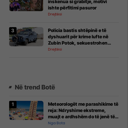
inskenua si grabitje, motivi
ishte përfitimi pasuror
Drejtësi
Policia bastis shtëpinë e të
dyshuarit për krime lufte në
Zubin Potok, sekuestrohen
prova
Drejtësi
Në trend Botë
Meteorologët me parashikime të
reja: Ndryshime ekstreme,
muajt e ardhshëm do të jenë të
pazakontë
Nga Bota