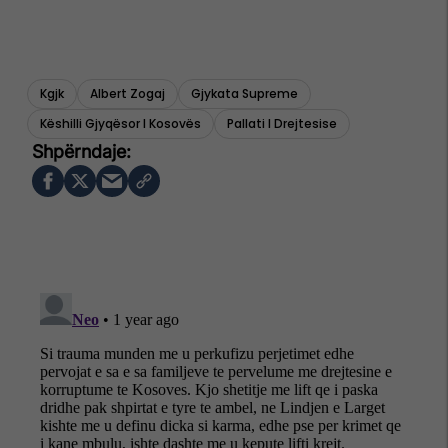
Kgjk
Albert Zogaj
Gjykata Supreme
Këshilli Gjyqësor I Kosovës
Pallati I Drejtesise