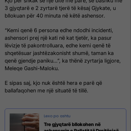
Kjo për shkak se një ditë më parë, së bashku me
3 gjyqtarë e 2 zyrtarë tjerë të kësaj Gjykate, u
bllokuan për 40 minuta në këtë ashensor.
“Kemi qenë 6 persona edhe ndodhi incidenti,
ashensori prej një kati në kat tjetër, ka pasur
lëvizje të pakontrolluara, edhe kemi qenë të
shqetësuar jashtëzakonisht shumë, taman ka
qenë gjendje paniku…”, ka thënë zyrtarja ligjore,
Meleqe Gashi-Maloku.
E sipas saj, kjo nuk është hera e parë që
ballafaqohen me një situatë të tillë.
Tre gjyqtarë bllokohen në
ashensorin e Pallatit të Drejtësisë,