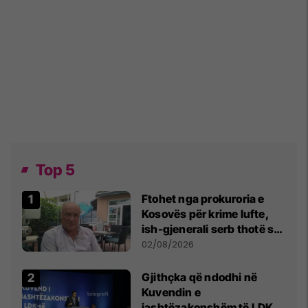
Top 5
Ftohet nga prokuroria e
Kosovës për krime lufte,
ish-gjenerali serb thotë se
dikush e tradhtoi në
02/08/2026
Beograd
Gjithçka që ndodhi në
Kuvendin e
jashtëzakonshëm të LDK-