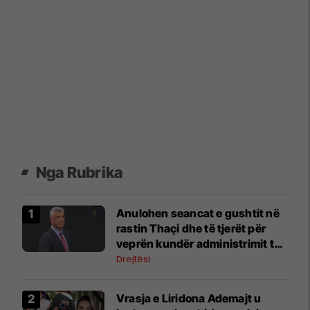
Nga Rubrika
Anulohen seancat e gushtit në
rastin Thaçi dhe të tjerët për
veprën kundër administrimit të
drejtësisë
Drejtësi
Vrasja e Liridona Ademajt u