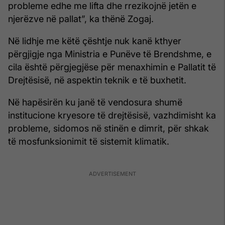
probleme edhe me lifta dhe rrezikojnë jetën e
njerëzve në pallat”, ka thënë Zogaj.
Në lidhje me këtë çështje nuk kanë kthyer
përgjigje nga Ministria e Punëve të Brendshme, e
cila është përgjegjëse për menaxhimin e Pallatit të
Drejtësisë, në aspektin teknik e të buxhetit.
Në hapësirën ku janë të vendosura shumë
institucione kryesore të drejtësisë, vazhdimisht ka
probleme, sidomos në stinën e dimrit, për shkak
të mosfunksionimit të sistemit klimatik.