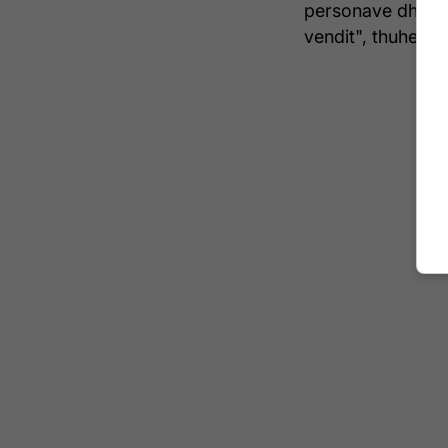
personave dhe gr
vendit", thuhet në