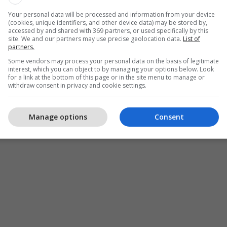
upeve kriminale që veprojnë brenda dhe jashtë
Your personal data will be processed and information from your device
 njoftim. /Telegrafi/
(cookies, unique identifiers, and other device data) may be stored by,
accessed by and shared with 369 partners, or used specifically by this
site. We and our partners may use precise geolocation data.
List of
partners.
Some vendors may process your personal data on the basis of legitimate
interest, which you can object to by managing your options below. Look
for a link at the bottom of this page or in the site menu to manage or
withdraw consent in privacy and cookie settings.
Manage options
Consent