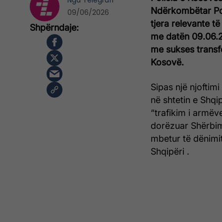
Nga
Telegrafi
Ndërkombëtar Pol
09/06/2026
tjera relevante të
me datën 09.06.2
me sukses transfe
Kosovë.
Sipas një njoftim
në shtetin e Shq
“trafikim i armëve
dorëzuar Shërbim
mbetur të dënimit
Shqipëri .