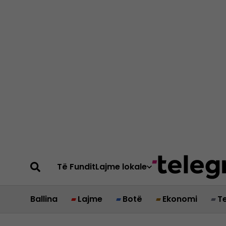
Të Fundit
Lajme lokale
Ballina
Lajme
Botë
Ekonomi
T