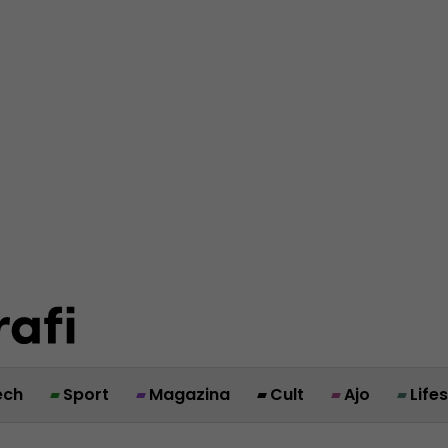
ech
Sport
Magazina
Cult
Ajo
Life