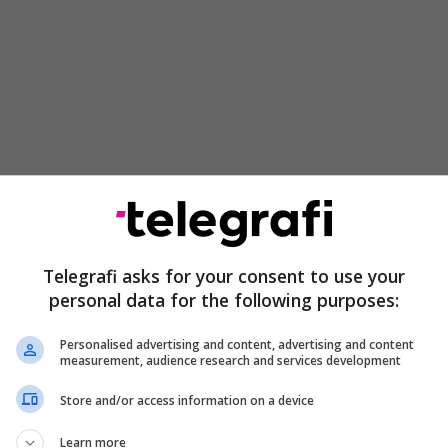
realizua bazuar në ligjet në fuqi, marrëveshjet
Telegrafi asks for your consent to use your
shkëpunimin e ngushtë mes institucioneve të R.
personal data for the following purposes:
e shqiptare. Drejtoria për Bashkëpunim
licor, do të vazhdojë me shkëmbimin e
Personalised advertising and content, advertising and content
 institucionet vendore, shtetet dhe organizatat
measurement, audience research and services development
 qëllim të parandalimit, hetimit dhe zbulimit të
Store and/or access information on a device
inale që ndërlidhen me hetimin e kryesve të veprave
ivitete tjera në gjurmimin, kapjen-arrestimin e
Learn more