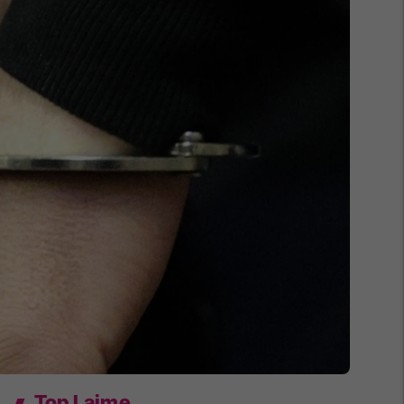
Top Lajme