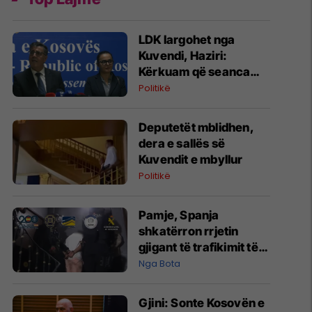
LDK largohet nga
Kuvendi, Haziri:
Kërkuam që seanca
konstituive të mbahet
Politikë
sonte
Deputetët mblidhen,
dera e sallës së
Kuvendit e mbyllur
Politikë
Pamje, Spanja
shkatërron rrjetin
gjigant të trafikimit të
emigrantëve dhe
Nga Bota
drogës në Mesdhe
Gjini: Sonte Kosovën e