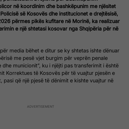
icor në koordinim dhe bashkëpunim me njësitet
 Policisë së Kosovës dhe institucionet e drejtësisë,
026 përmes pikës kufitare në Morinë, ka realizuar
rimin e një shtetasi kosovar nga Shqipëria për në
i për media bëhet e ditur se ky shtetas ishte dënuar
ipërisë me pesë vjet burgim për veprën penale
 dhe municionit”, ku i njëjti pas transferimit i është
it Korrektues të Kosovës për të vuajtur pjesën e
, pasi që një pjesë të dënimit e kishte vuajtur në