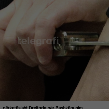
s, përkatësisht Drejtoria për Bashkëpunim