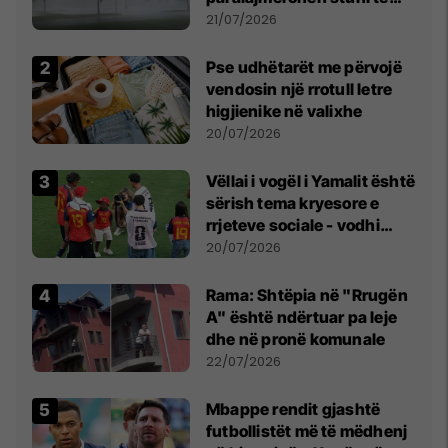
fuqishme me breshër dhe
21/07/2026
erëra të forta
Pse udhëtarët me përvojë
vendosin një rrotull letre
higjienike në valixhe
20/07/2026
Vëllai i vogël i Yamalit është
sërish tema kryesore e
rrjeteve sociale - vodhi
vëmendjen pas finales së
20/07/2026
Kupës së Botës
Rama: Shtëpia në "Rrugën
A" është ndërtuar pa leje
dhe në pronë komunale
22/07/2026
Mbappe rendit gjashtë
futbollistët më të mëdhenj