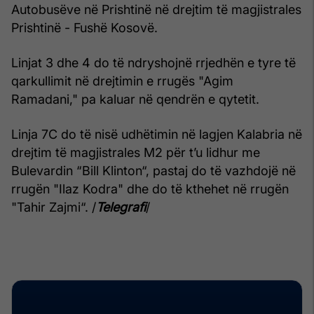
Autobusëve në Prishtinë në drejtim të magjistrales
Prishtinë - Fushë Kosovë.
Linjat 3 dhe 4 do të ndryshojnë rrjedhën e tyre të
qarkullimit në drejtimin e rrugës "Agim
Ramadani," pa kaluar në qendrën e qytetit.
Linja 7C do të nisë udhëtimin në lagjen Kalabria në
drejtim të magjistrales M2 për t’u lidhur me
Bulevardin “Bill Klinton“, pastaj do të vazhdojë në
rrugën "Ilaz Kodra" dhe do të kthehet në rrugën
"Tahir Zajmi“. /
Telegrafi
/