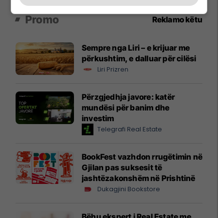
Promo
Reklamo këtu
Sempre nga Liri – e krijuar me
përkushtim, e dalluar për cilësi
Liri Prizren
Përzgjedhja javore: katër
mundësi për banim dhe
investim
Telegrafi Real Estate
BookFest vazhdon rrugëtimin në
Gjilan pas suksesit të
jashtëzakonshëm në Prishtinë
Dukagjini Bookstore
Bëhu ekspert i Real Estate me