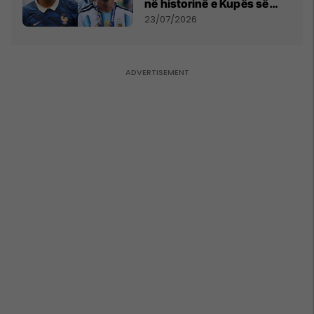
në historinë e Kupës së
Botës, Messi mbetet i dyti
23/07/2026