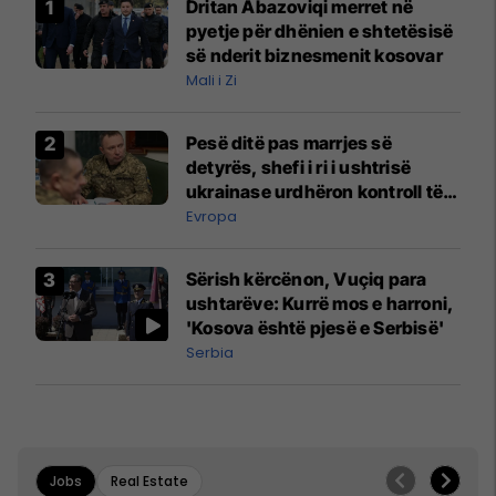
Dritan Abazoviqi merret në
pyetje për dhënien e shtetësisë
së nderit biznesmenit kosovar
Mali i Zi
Pesë ditë pas marrjes së
detyrës, shefi i ri i ushtrisë
ukrainase urdhëron kontroll të
madh
Evropa
Sërish kërcënon, Vuçiq para
ushtarëve: Kurrë mos e harroni,
'Kosova është pjesë e Serbisë'
Serbia
Jobs
Real Estate