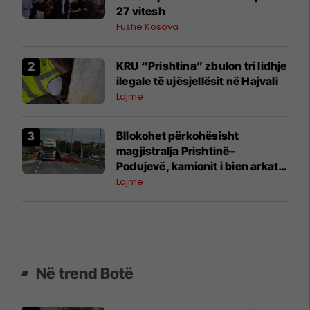
27 vitesh
Fushë Kosova
KRU “Prishtina” zbulon tri lidhje
ilegale të ujësjellësit në Hajvali
Lajme
Bllokohet përkohësisht
magjistralja Prishtinë–
Podujevë, kamionit i bien arkat
me pije në rrugë
Lajme
Në trend Botë