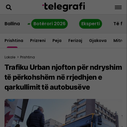
Ballina
Botërori 2026
Eksperti
Të fu
Prishtina
Prizreni
Peja
Ferizaj
Gjakova
Mitrov
Lokale
>
Prishtina
Trafiku Urban njofton për ndryshim
të përkohshëm në rrjedhjen e
qarkullimit të autobusëve