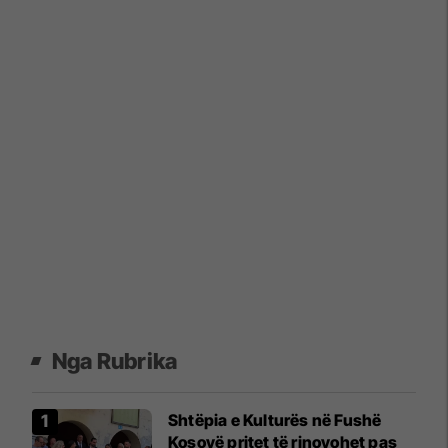
Nga Rubrika
Shtëpia e Kulturës në Fushë
Kosovë pritet të rinovohet pas