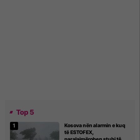
Top 5
Kosova nën alarmin e kuq
të ESTOFEX,
paralajmërohen stuhi të