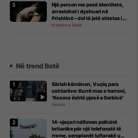
Një person me pesë identitete,
arrestohet i dyshuari në
Prishtinë – del të jetë shtetas i
Shqipërisë, i dënuar për vrasje
Kronika e Zezë
Në trend Botë
Sërish kërcënon, Vuçiq para
ushtarëve: Kurrë mos e harroni,
'Kosova është pjesë e Serbisë'
Serbia
14-vjeçari ndihmon policinë
britanike për një telefonatë të
rreme, aeroplanët luftarakë u