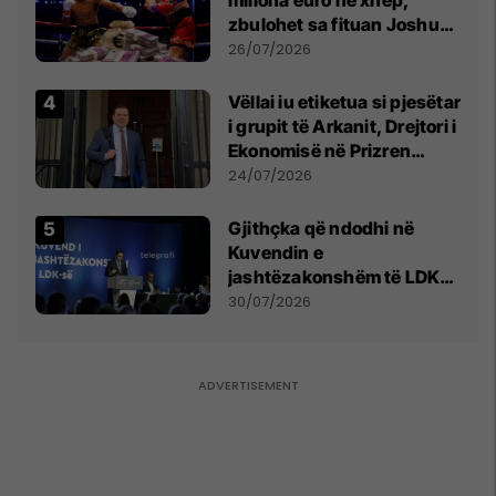
zbulohet sa fituan Joshua
e Prenga
26/07/2026
Vëllai iu etiketua si pjesëtar
i grupit të Arkanit, Drejtori i
Ekonomisë në Prizren
mohon pretendimet
24/07/2026
Gjithçka që ndodhi në
Kuvendin e
jashtëzakonshëm të LDK-
së
30/07/2026