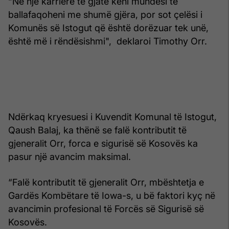
“Në një karrierë të gjatë keni mundësi të
ballafaqoheni me shumë gjëra, por sot çelësi i
Komunës së Istogut që është dorëzuar tek unë,
është më i rëndësishmi", deklaroi Timothy Orr.
Ndërkaq kryesuesi i Kuvendit Komunal të Istogut,
Qaush Balaj, ka thënë se falë kontributit të
gjeneralit Orr, forca e sigurisë së Kosovës ka
pasur një avancim maksimal.
“Falë kontributit të gjeneralit Orr, mbështetja e
Gardës Kombëtare të Iowa-s, u bë faktori kyç në
avancimin profesional të Forcës së Sigurisë së
Kosovës.