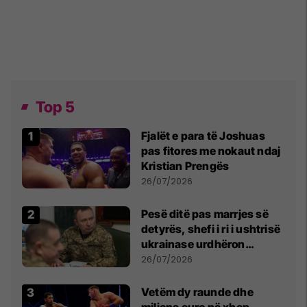
Top 5
Fjalët e para të Joshuas
pas fitores me nokaut ndaj
Kristian Prengës
26/07/2026
Pesë ditë pas marrjes së
detyrës, shefi i ri i ushtrisë
ukrainase urdhëron
kontroll të madh
26/07/2026
Vetëm dy raunde dhe
miliona euro në xhep,