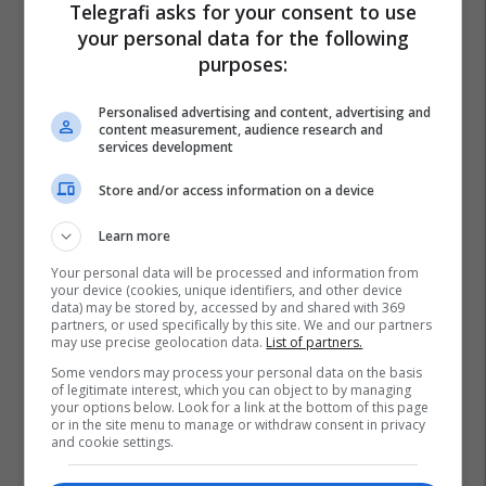
Telegrafi asks for your consent to use
your personal data for the following
purposes:
Timothy Orr
Rtv Dukagjini
Istog
Personalised advertising and content, advertising and
content measurement, audience research and
services development
Store and/or access information on a device
Learn more
Your personal data will be processed and information from
your device (cookies, unique identifiers, and other device
data) may be stored by, accessed by and shared with 369
partners, or used specifically by this site. We and our partners
may use precise geolocation data.
List of partners.
Some vendors may process your personal data on the basis
of legitimate interest, which you can object to by managing
your options below. Look for a link at the bottom of this page
or in the site menu to manage or withdraw consent in privacy
and cookie settings.