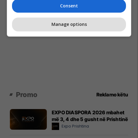
Consent
Manage options
Promo
Reklamo këtu
EXPO DIASPORA 2026 mbahet
më 3, 4 dhe 5 gusht në Prishtinë
Expo Prishtina