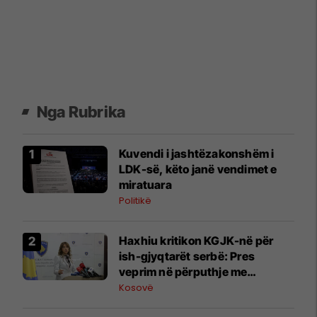
Nga Rubrika
Kuvendi i jashtëzakonshëm i
LDK-së, këto janë vendimet e
miratuara
Politikë
​Haxhiu kritikon KGJK-në për
ish-gjyqtarët serbë: Pres
veprim në përputhje me
përgjegjësitë
Kosovë