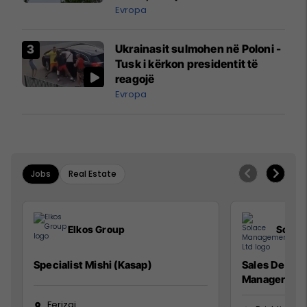
ngritën në ajër për të
Evropa
interceptuar fluturaken e Qatar
Airways që po shkonte drejt
Ukrainasit sulmohen në Poloni -
Mançesterit
Tusk i kërkon presidentit të
reagojë
Evropa
Jobs
Real Estate
Elkos Group
Solac
Specialist Mishi (Kasap)
Sales Devel
Manager
Ferizaj