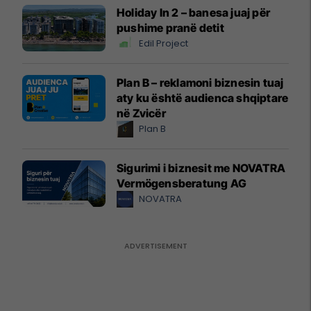
Holiday In 2 – banesa juaj për
pushime pranë detit
Edil Project
Plan B – reklamoni biznesin tuaj
aty ku është audienca shqiptare
në Zvicër
Plan B
Sigurimi i biznesit me NOVATRA
Vermögensberatung AG
NOVATRA