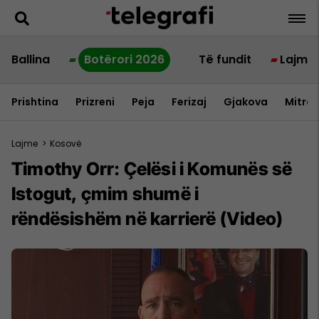
Ballina
Botërori 2026
Të fundit
Lajme
Prishtina
Prizreni
Peja
Ferizaj
Gjakova
Mitrov
Lajme
>
Kosovë
Timothy Orr: Çelësi i Komunës së
Istogut, çmim shumë i
rëndësishëm në karrierë (Video)