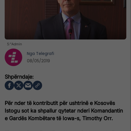
5:"Admin
Nga
Telegrafi
08/05/2019
Për nder të kontributit për ushtrinë e Kosovës
Istogu sot ka shpallur qytetar nderi Komandantin
e Gardës Kombëtare të Iowa-s, Timothy Orr.