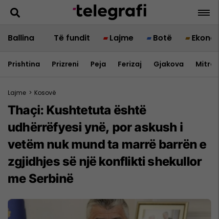
Ballina
Të fundit
Lajme
Botë
Ekono
Prishtina
Prizreni
Peja
Ferizaj
Gjakova
Mitrov
Lajme
>
Kosovë
Thaçi: Kushtetuta është
udhërrëfyesi ynë, por askush i
vetëm nuk mund ta marrë barrën e
zgjidhjes së një konflikti shekullor
me Serbinë