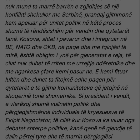
nuk mund ta marrë barrën e zgjidhjes së një
konflikti shekullor me Serbinë, prandaj gjithmonë
kam apeluar për unitet politik në këtë proces
shumë të rëndësishëm për vendin dhe qytetarët
tanë. Kosova, shtet i pavarur dhe i integruar në
BE, NATO dhe OKB, në paqe dhe me fqinjësi të
mirë, është obligim i ynë për gjeneratat e reja, të
cilat nuk duhet të rriten me urrejtje ndëretnike dhe
me ngarkesa çfare kemi pasur ne. E kemi fituar
luftën dhe duhet ta fitojmë edhe paqen për
qytetarët e të gjitha komuniteteve që jetojnë në
shoqërinë tonë shumetnike.
Si president i vendit,
e vlerësoj shumë vullnetin politik dhe
përgjegjshmërinë individuale të kryesuesve të
Ekipit Negociator, të cilët kur Kosova ka vluar nga
debatet shterpe politike, kanë qenë në gjendje të
dalin përtej tyre dhe të marrin përgjegjësi