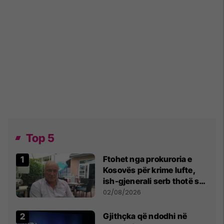
Top 5
Ftohet nga prokuroria e
Kosovës për krime lufte,
ish-gjenerali serb thotë se
dikush e tradhtoi në
02/08/2026
Beograd
Gjithçka që ndodhi në