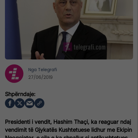
Nga
Telegrafi
27/06/2019
Presidenti i vendit, Hashim Thaçi, ka reaguar ndaj
vendimit të Gjykatës Kushtetuese lidhur me Ekipin
Neogciator, e cila e ka shpallur si antikushtetues.