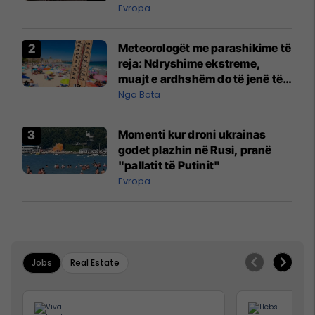
Evropa
Meteorologët me parashikime të
reja: Ndryshime ekstreme,
muajt e ardhshëm do të jenë të
pazakontë
Nga Bota
Momenti kur droni ukrainas
godet plazhin në Rusi, pranë
"pallatit të Putinit"
Evropa
Jobs
Real Estate