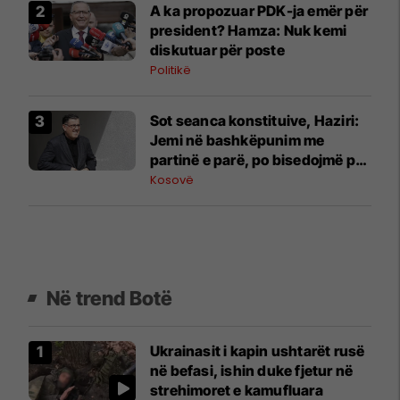
A ka propozuar PDK-ja emër për
president? Hamza: Nuk kemi
diskutuar për poste
Politikë
Sot seanca konstituive, ​Haziri:
Jemi në bashkëpunim me
partinë e parë, po bisedojmë për
një marrëveshje
Kosovë
Në trend Botë
Ukrainasit i kapin ushtarët rusë
në befasi, ishin duke fjetur në
strehimoret e kamufluara