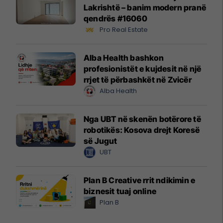
Lakrishtë – banim modern pranë
qendrës #16060
Pro Real Estate
Alba Health bashkon
profesionistët e kujdesit në një
rrjet të përbashkët në Zvicër
Alba Health
Nga UBT në skenën botërore të
robotikës: Kosova drejt Koresë
së Jugut
UBT
Plan B Creative rrit ndikimin e
biznesit tuaj online
Plan B