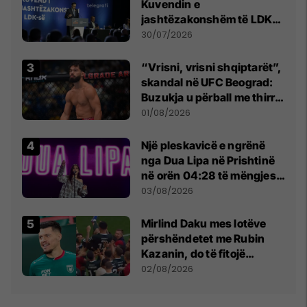
Kuvendin e
jashtëzakonshëm të LDK-
së
30/07/2026
“Vrisni, vrisni shqiptarët”,
skandal në UFC Beograd:
Buzukja u përball me thirrje
anti-shqiptare nga
01/08/2026
tribunat
Një pleskavicë e ngrënë
nga Dua Lipa në Prishtinë
në orën 04:28 të mëngjesit
- dhe bota digjitale serbe
03/08/2026
shpall gjendjen e luftës
Mirlind Daku mes lotëve
përshëndetet me Rubin
Kazanin, do të fitojë
miliona te Spartak Moska
02/08/2026