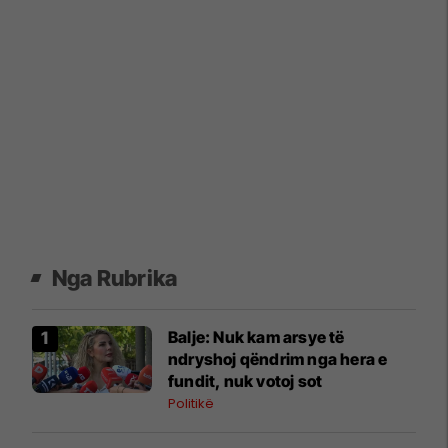
Nga Rubrika
​Balje: Nuk kam arsye të
ndryshoj qëndrim nga hera e
fundit, nuk votoj sot
Politikë