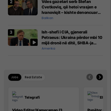
Vdes gazetari serb Stefan
Cvetkoviq, që hetoi vrasjen e
Ivanoviqit – kishte denoncuar
kërcënime ndaj vëllezërve
Ballkan
Vuçiq
Ish-shefi i CIA, gjenerali
Petraeus: Ukraina përdor mbi 10
mijë dronë në ditë, SHBA-ja
mbetet shumë prapa në
Amerika
prodhim
Jobs
Real Estate
Telegrafi
Elkos
Video Editor/Kameraman (3
Punëtor në 