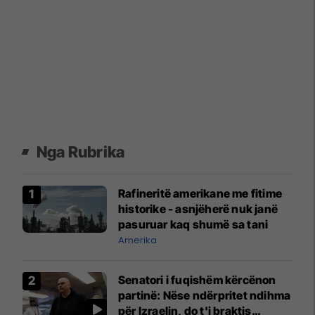
Nga Rubrika
Rafineritë amerikane me fitime
historike - asnjëherë nuk janë
pasuruar kaq shumë sa tani
Amerika
Senatori i fuqishëm kërcënon
partinë: Nëse ndërpritet ndihma
për Izraelin, do t'i braktis