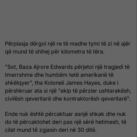
Përplasja dërgoi një re të madhe tymi të zi në ajër
që mund të shihej për kilometra të tëra.
"Sot, Baza Ajrore Edwards përjetoi një tragjedi të
tmerrshme dhe humbëm tetë amerikanë të
shkëlqyer", tha Koloneli James Hayes, duke i
përshkruar ata si një "ekip të përzier ushtarakësh,
civilësh qeveritarë dhe kontraktorësh qeveritarë".
Ende nuk është përcaktuar asnjë shkak dhe nuk
do të përcaktohet deri pas një sërë hetimesh, të
cilat mund të zgjasin deri në 30 ditë.