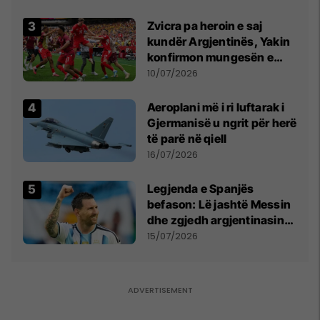
Qytetarëve të Lirë në Serbi
kërkon shkarkimin e
Zvicra pa heroin e saj
menjëhershëm të
kundër Argjentinës, Yakin
Snezhana Paunoviq
konfirmon mungesën e
madhe
10/07/2026
Aeroplani më i ri luftarak i
Gjermanisë u ngrit për herë
të parë në qiell
16/07/2026
Legjenda e Spanjës
befason: Lë jashtë Messin
dhe zgjedh argjentinasin
më të mirë në botë
15/07/2026