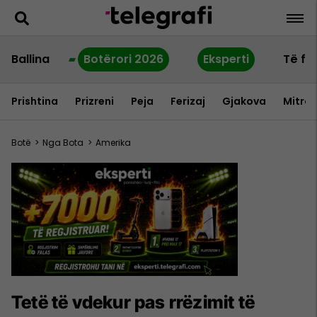
Ballina
Botërori 2026
Eksperti
Të fu
Prishtina
Prizreni
Peja
Ferizaj
Gjakova
Mitrov
Botë
>
Nga Bota
>
Amerika
Tetë të vdekur pas rrëzimit të