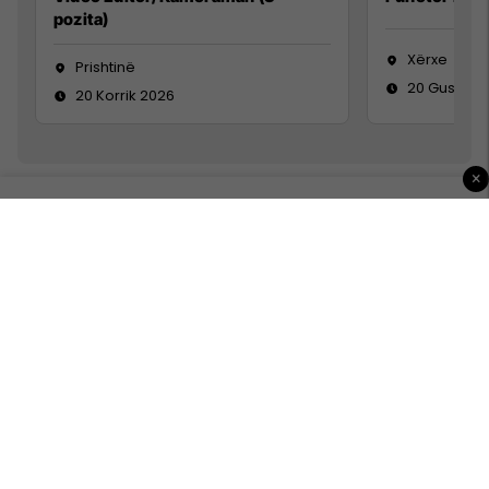
pozita)
Xërxe
Prishtinë
20 Gusht 2
20 Korrik 2026
×