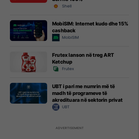
Shell
MobiSIM: Internet kudo dhe 15%
cashback
MobiSIM
Frutex lanson në treg ART
Ketchup
Frutex
UBT i pari me numrin më të
madh të programeve të
akredituara në sektorin privat
UBT