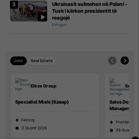
Ukrainasit sulmohen në Poloni -
Mançesterit
Tusk i kërkon presidentit të
reagojë
Evropa
Jobs
Real Estate
Elkos Group
Solac
Specialist Mishi (Kasap)
Sales Devel
Manager
Ferizaj
Prishtinë
3 Gusht 2026
29 Gusht 2