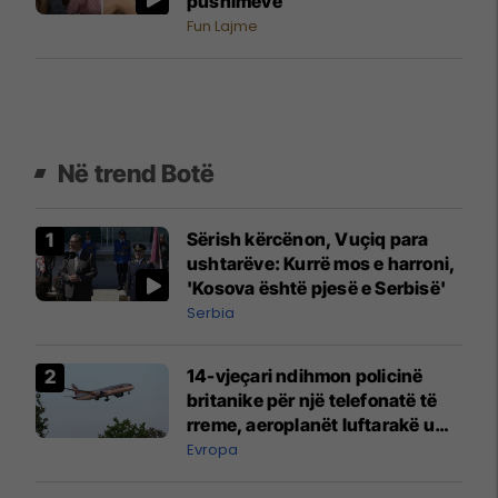
pushimeve
Fun Lajme
Në trend Botë
Sërish kërcënon, Vuçiq para
ushtarëve: Kurrë mos e harroni,
'Kosova është pjesë e Serbisë'
Serbia
14-vjeçari ndihmon policinë
britanike për një telefonatë të
rreme, aeroplanët luftarakë u
ngritën në ajër për të
Evropa
interceptuar fluturaken e Qatar
Airways që po shkonte drejt