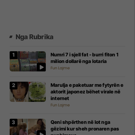
Nga Rubrika
Numri 7 i sjell fat - burri fiton 1
milion dollarë nga lotaria
Fun Lajme
Marulja e paketuar me fytyrën e
aktorit japonez bëhet virale në
internet
Fun Lajme
Qeni shpërthen në lot nga
gëzimi kur sheh pronaren pas