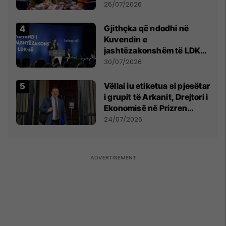
e Prenga
26/07/2026
Gjithçka që ndodhi në
Kuvendin e
jashtëzakonshëm të LDK-
së
30/07/2026
Vëllai iu etiketua si pjesëtar
i grupit të Arkanit, Drejtori i
Ekonomisë në Prizren
mohon pretendimet
24/07/2026