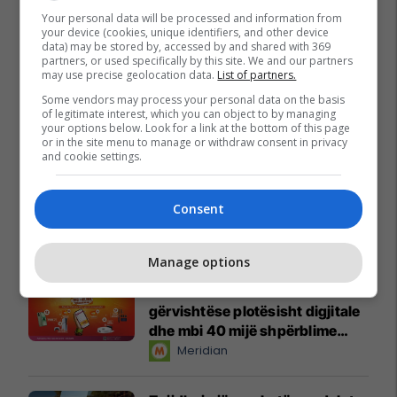
Your personal data will be processed and information from
your device (cookies, unique identifiers, and other device
data) may be stored by, accessed by and shared with 369
partners, or used specifically by this site. We and our partners
may use precise geolocation data.
List of partners.
Some vendors may process your personal data on the basis
of legitimate interest, which you can object to by managing
your options below. Look for a link at the bottom of this page
or in the site menu to manage or withdraw consent in privacy
and cookie settings.
Consent
Promo
Reklamo këtu
Manage options
Këtë herë me kartelë
gërvishtëse plotësisht digjitale
dhe mbi 40 mijë shpërblime
instant!
Meridian