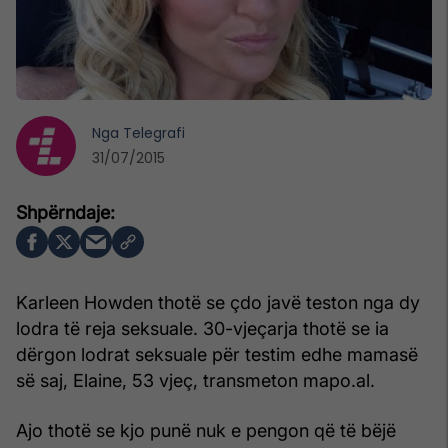
Nga
Telegrafi
31/07/2015
Karleen Howden thotë se çdo javë teston nga dy
lodra të reja seksuale. 30-vjeçarja thotë se ia
dërgon lodrat seksuale për testim edhe mamasë
së saj, Elaine, 53 vjeç, transmeton mapo.al.
Ajo thotë se kjo punë nuk e pengon që të bëjë