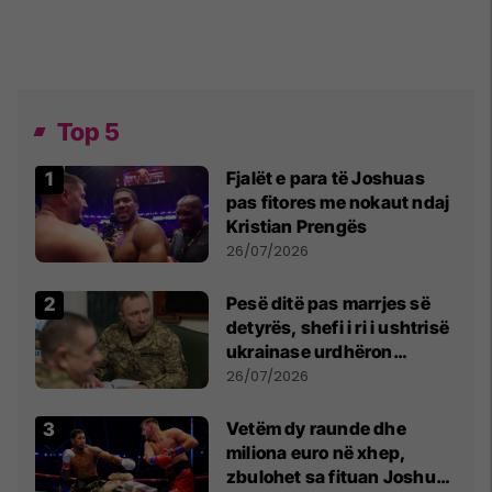
Top 5
Fjalët e para të Joshuas
pas fitores me nokaut ndaj
Kristian Prengës
26/07/2026
Pesë ditë pas marrjes së
detyrës, shefi i ri i ushtrisë
ukrainase urdhëron
kontroll të madh
26/07/2026
Vetëm dy raunde dhe
miliona euro në xhep,
zbulohet sa fituan Joshua