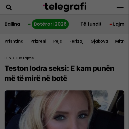
Ballina
Botërori 2026
Të fundit
Lajme
Prishtina
Prizreni
Peja
Ferizaj
Gjakova
Mitrov
Fun
>
Fun Lajme
Teston lodra seksi: E kam punën
më të mirë në botë