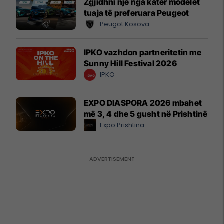
Zgjidhni një nga katër modelet
tuaja të preferuara Peugeot
Peugot Kosova
IPKO vazhdon partneritetin me
Sunny Hill Festival 2026
IPKO
EXPO DIASPORA 2026 mbahet
më 3, 4 dhe 5 gusht në Prishtinë
Expo Prishtina