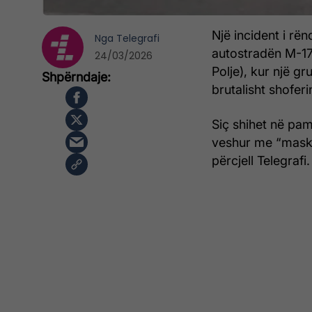
Një incident i r
Nga
Telegrafi
autostradën M-17,
24/03/2026
Polje), kur një 
brutalisht shofer
Siç shihet në pamj
veshur me “maska
përcjell Telegrafi.