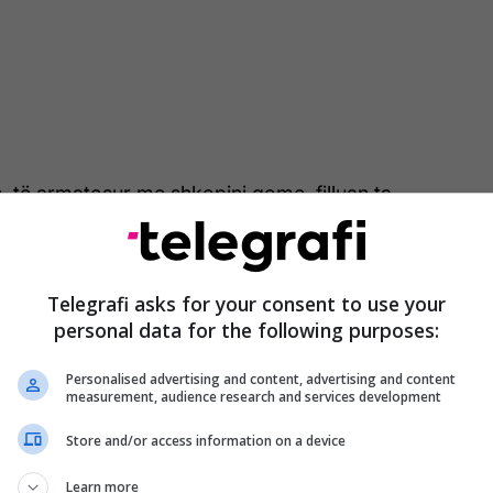
, të armatosur me shkopinj gome, filluan ta
nën, pas së cilës sulmuan fizikisht shoferin.
përdorën edhe piroteknikë, dhe sulmuesit hodhën
Telegrafi asks for your consent to use your
t makinës, prandaj, sipas informacioneve fillestare,
personal data for the following purposes:
Personalised advertising and content, advertising and content
naladači jutros napali vozača na magistralnom putu
measurement, audience research and services development
a. Napad se desio u mjestu Potoci. Napadači su
Store and/or access information on a device
utomobil. Video:
https://t.co/2c9q0iJI8L
er.com/0JAvnIL6BX
Learn more