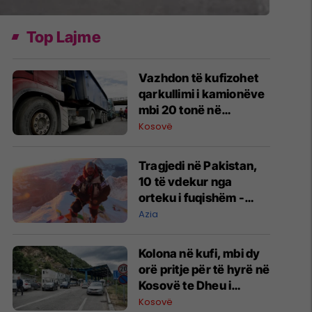
Top Lajme
Vazhdon të kufizohet
qarkullimi i kamionëve
mbi 20 tonë në
autoudhë
Kosovë
​Tragjedi në Pakistan,
10 të vdekur nga
orteku i fuqishëm -
ndër ta edhe alpinisti i
Azia
njohur
Kolona në kufi, mbi dy
orë pritje për të hyrë në
Kosovë te Dheu i
Bardhë
Kosovë