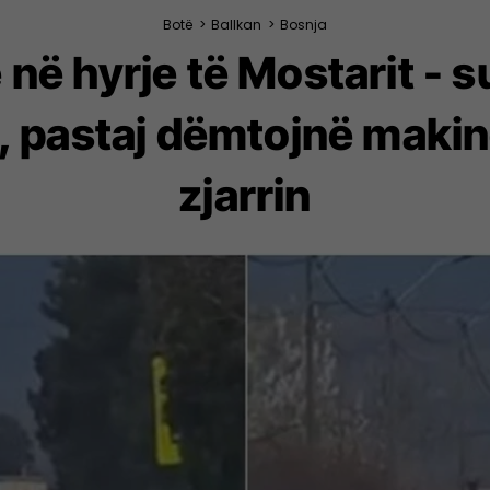
Botë
>
Ballkan
>
Bosnja
ë në hyrje të Mostarit -
 pastaj dëmtojnë makinë
zjarrin