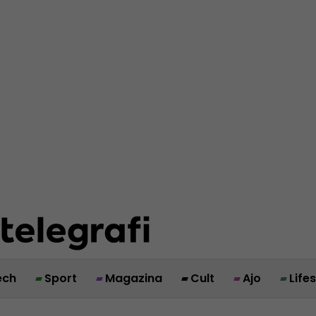
ech
Sport
Magazina
Cult
Ajo
Life