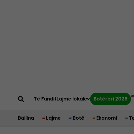
Të Fundit
Lajme lokale
Botërori 2026
Ballina
Lajme
Botë
Ekonomi
T