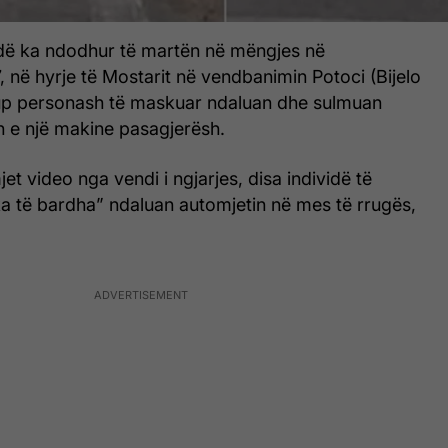
ëndë ka ndodhur të martën në mëngjes në
 në hyrje të Mostarit në vendbanimin Potoci (Bijelo
grup personash të maskuar ndaluan dhe sulmuan
in e një makine pasagjerësh.
et video nga vendi i ngjarjes, disa individë të
 të bardha” ndaluan automjetin në mes të rrugës,