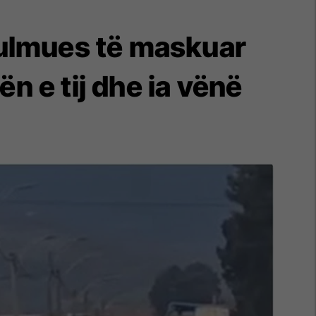
 sulmues të maskuar
n e tij dhe ia vënë