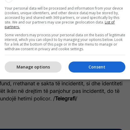
.ba (@IstragaB)
March 24, 2026
Your personal data will be processed and information from your device
(cookies, unique identifiers, and other device data) may be stored by,
e lokale "patrullat e policisë u dërguan menjëherë
accessed by and shared with 369 partners, or used specifically by this
site. We and our partners may use precise geolocation data.
List of
e hetimi është duke u zhvilluar aktualisht.
partners.
Some vendors may process your personal data on the basis of legitimate
al në detyrë është informuar gjithashtu për të
interest, which you can object to by managing your options below. Look
for a link at the bottom of this page or in the site menu to manage or
 thënë shkurt policia.
withdraw consent in privacy and cookie settings.
 informacion zyrtar mbi shkallën e lëndimeve të
Manage options
Consent
ni i sulmuar, as mbi motivet e këtij sulmi.
und, rrethanat e sakta të incidentit, si dhe identiteti
lët ikën në drejtim të panjohur pas incidentit, do të
undojë hetimi policor. /
Telegrafi
/