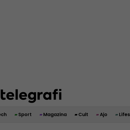
ech
Sport
Magazina
Cult
Ajo
Life