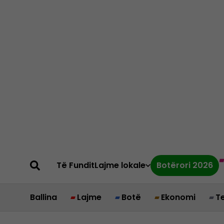
Të Fundit
Lajme lokale
Botërori 2026
Ballina
Lajme
Botë
Ekonomi
T