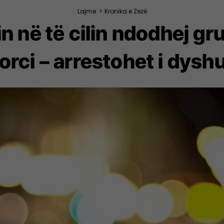
Lajme
>
Kronika e Zezë
in në të cilin ndodhej gr
rci – arrestohet i dysh