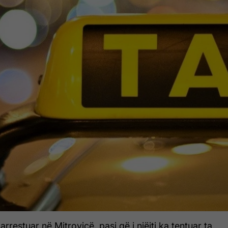
rrestuar në Mitrovicë, pasi që i njëjti ka tentuar ta