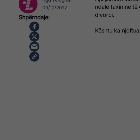
Nga
Telegrafi
ndalë taxin në të 
09/10/2022
divorci.
Kështu ka njoftua