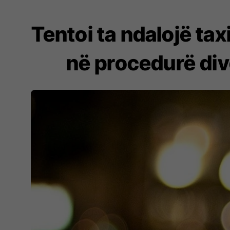
Tentoi ta ndalojë tax
në procedurë divo