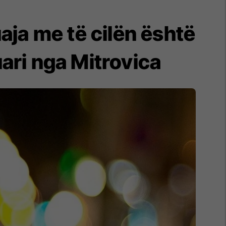
uaja me të cilën është
uari nga Mitrovica