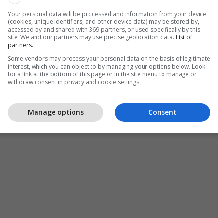
Your personal data will be processed and information from your device
(cookies, unique identifiers, and other device data) may be stored by,
accessed by and shared with 369 partners, or used specifically by this
site. We and our partners may use precise geolocation data.
List of
partners.
Some vendors may process your personal data on the basis of legitimate
interest, which you can object to by managing your options below. Look
for a link at the bottom of this page or in the site menu to manage or
withdraw consent in privacy and cookie settings.
Manage options
Consent