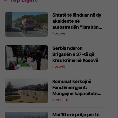
Shtatë të lënduar në dy
aksidente në
autostradën “Ibrahim
Rugova”
Kosovë
​Serbia nderon
Brigadën e 37-të që
kreu krime në Kosovë
Kosovë
Komunat kërkojnë
Fond Emergjent:
Mungojnë kapacitetet
financiare për
Komunat
përballimin e stuhive
dhe fatkeqësive
Mbi 10 orë pritje për të
natyrore