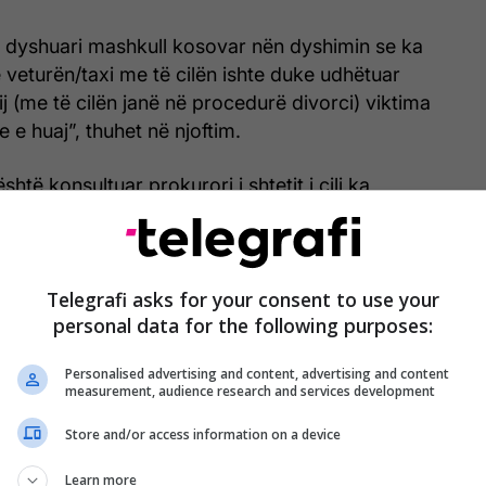
 i dyshuari mashkull kosovar nën dyshimin se ka
ë veturën/taxi me të cilën ishte duke udhëtuar
ij (me të cilën janë në procedurë divorci) viktima
 e huaj”, thuhet në njoftim.
shtë konsultuar prokurori i shtetit i cili ka
yshuari pas intervistimit të lirohet dhe rasti të
ocedurë të rregullt
Telegrafi asks for your consent to use your
personal data for the following purposes:
Personalised advertising and content, advertising and content
measurement, audience research and services development
Store and/or access information on a device
Learn more