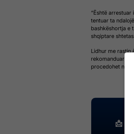
“Është arrestuar
tentuar ta ndaloj
bashkëshortja e t
shqiptare shtetase
Lidhur me rastin ë
rekomanduar që i d
procedohet në pr