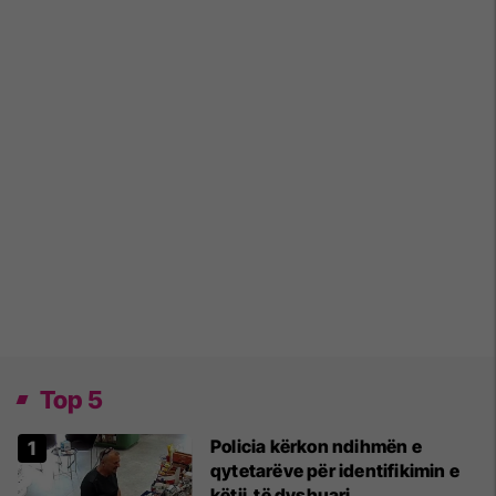
Top 5
Policia kërkon ndihmën e
qytetarëve për identifikimin e
këtij të dyshuari