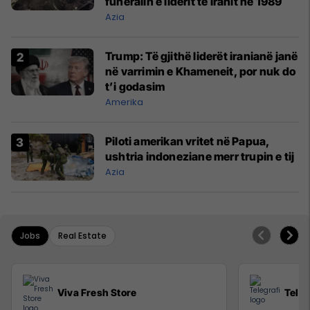
funeralin e liderit të Iranit në 1989
Azia
Trump: Të gjithë liderët iranianë janë
në varrimin e Khameneit, por nuk do
t’i godasim
Amerika
Piloti amerikan vritet në Papua,
ushtria indoneziane merr trupin e tij
Azia
Jobs
Real Estate
Viva Fresh Store
Teleg