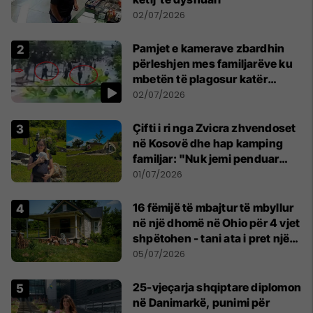
02/07/2026
Pamjet e kamerave zbardhin
përleshjen mes familjarëve ku
mbetën të plagosur katër
persona
02/07/2026
Çifti i ri nga Zvicra zhvendoset
në Kosovë dhe hap kamping
familjar: "Nuk jemi penduar
asnjë ditë"
01/07/2026
16 fëmijë të mbajtur të mbyllur
në një dhomë në Ohio për 4 vjet
shpëtohen - tani ata i pret një
sfidë e madhe
05/07/2026
25-vjeçarja shqiptare diplomon
në Danimarkë, punimi për