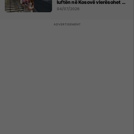
luftën në Kosovë vlerësohet me
notën më të lartë
04/07/2026