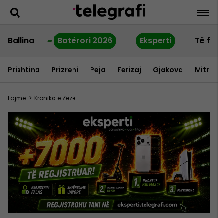
Ballina
Botërori 2026
Eksperti
Të fu
Prishtina
Prizreni
Peja
Ferizaj
Gjakova
Mitrov
Lajme
>
Kronika e Zezë