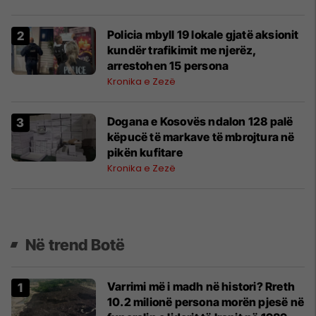
Policia mbyll 19 lokale gjatë aksionit
kundër trafikimit me njerëz,
arrestohen 15 persona
Kronika e Zezë
Dogana e Kosovës ndalon 128 palë
këpucë të markave të mbrojtura në
pikën kufitare
Kronika e Zezë
Në trend Botë
Varrimi më i madh në histori? Rreth
10.2 milionë persona morën pjesë në