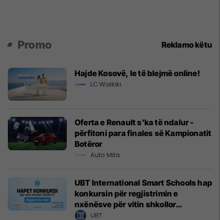
Promo
Reklamo këtu
Hajde Kosovë, le të blejmë online!
LC Waikiki
Oferta e Renault s'ka të ndalur -
përfitoni para finales së Kampionatit
Botëror
Auto Mita
UBT International Smart Schools hap
konkursin për regjistrimin e
nxënësve për vitin shkollor
2026/2027
UBT