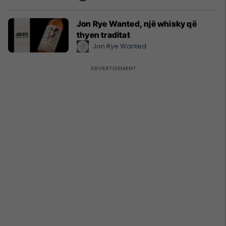
Jon Rye Wanted, një whisky që
thyen traditat
Jon Rye Wanted