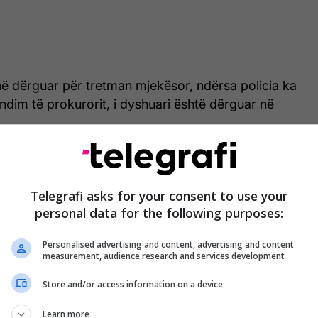
në dërguar për tretman mjekësor, ndërsa policia ka
ndim të prokurorit, i dyshuari është dërguar në
ojnë për të sqaruar rrethanat dhe motivet që çuan
ë rëndë./Telegrafi/
Telegrafi asks for your consent to use your
personal data for the following purposes:
Personalised advertising and content, advertising and content
measurement, audience research and services development
Store and/or access information on a device
Learn more