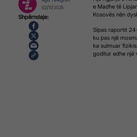
Nga
Telegrafi
e Madhe të Lipjan
02/11/2025
Kosovës nën dyshi
Sipas raportit 24
ku pas një mosmar
ka sulmuar fiziki
goditur edhe një 