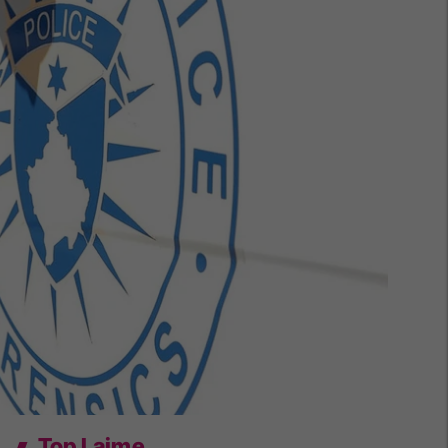
Top Lajme