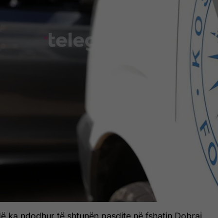
dë ka ndodhur të shtunën pasdite në fshatin Dobraj