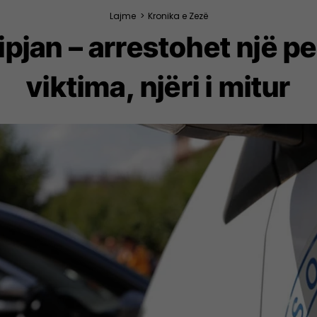
Lajme
>
Kronika e Zezë
ipjan – arrestohet një pe
viktima, njëri i mitur