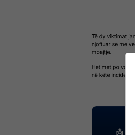
Të dy viktimat ja
njoftuar se me ve
mbajtje.
Hetimet po vazhd
në këtë incident t