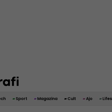
ech
Sport
Magazina
Cult
Ajo
Life