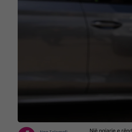
Një ngjarje e rën