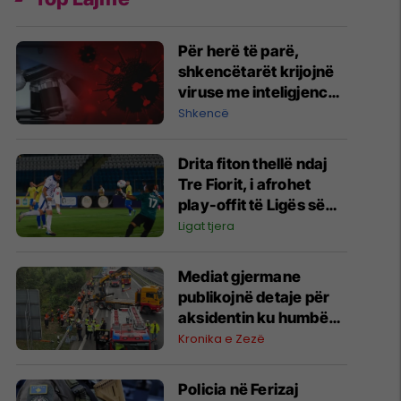
Për herë të parë,
shkencëtarët krijojnë
viruse me inteligjencë
artificiale
Shkencë
Drita fiton thellë ndaj
Tre Fiorit, i afrohet
play-offit të Ligës së
Konferencës
Ligat tjera
Mediat gjermane
publikojnë detaje për
aksidentin ku humbën
jetën tre mërgimtarë
Kronika e Zezë
nga Komogllava e
Ferizajt
Policia në Ferizaj