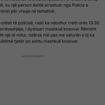
it, ku një person është arrestuar nga Policia e
min për vrasje në tentativë.
-orësh të policisë, rasti ka ndodhur rreth orës 13:30
rëveshjeje, i dyshuari mashkull kosovar fillimisht
sht një të mitur, ndërsa më pas me veturën e tij ka
viktimë tjetër po ashtu mashkull kosovar.