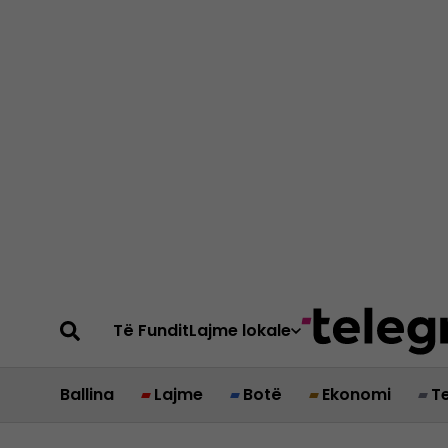
Të Fundit
Lajme lokale
Ballina
Lajme
Botë
Ekonomi
T