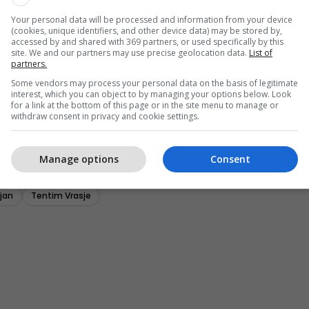
Your personal data will be processed and information from your device
(cookies, unique identifiers, and other device data) may be stored by,
accessed by and shared with 369 partners, or used specifically by this
site. We and our partners may use precise geolocation data.
List of
partners.
Some vendors may process your personal data on the basis of legitimate
interest, which you can object to by managing your options below. Look
for a link at the bottom of this page or in the site menu to manage or
withdraw consent in privacy and cookie settings.
Manage options
Consent