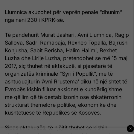
Llumnica akuzohet për veprën penale “dhunim”
nga neni 230 i KPRK-së.
Të pandehurit Murat Jashari, Avni Llumnica, Ragip
Sallova, Sadri Ramabaja, Rexhep Topalla, Bajrush
Konjusha, Sabit Berisha, Halim Halimi, Bexhet
Luzha dhe Lirije Luzha, pretendohet se më 15 maj
2017, siç thuhet në aktakuzë, si pjesëtarë të
organizatës kriminale “Syri i Popullit”, me të
ashtuquajturin ‘Avni Rrustema’ diku në një shtet të
Evropës kishin filluar aksionet e kundërligjshme
me qëllim që të destabilizonin ose shkatërronin
strukturat themelore politike, ekonomike dhe
kushtetuese të Republikës së Kosovës.
Sipas aktakuzës, të njëjtit thuhet se kishin
×