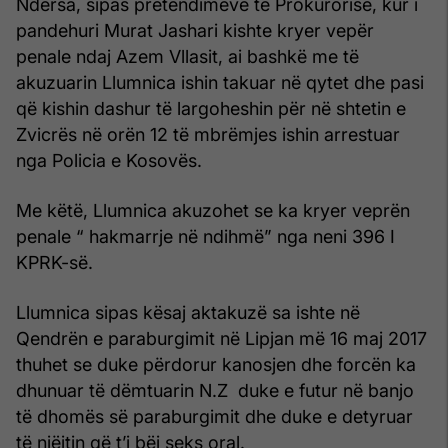
Ndërsa, sipas pretendimeve të Prokurorisë, kur i
pandehuri Murat Jashari kishte kryer vepër
penale ndaj Azem Vllasit, ai bashkë me të
akuzuarin Llumnica ishin takuar në qytet dhe pasi
që kishin dashur të largoheshin për në shtetin e
Zvicrës në orën 12 të mbrëmjes ishin arrestuar
nga Policia e Kosovës.
Me këtë, Llumnica akuzohet se ka kryer veprën
penale “ hakmarrje në ndihmë” nga neni 396 I
KPRK-së.
Llumnica sipas kësaj aktakuzë sa ishte në
Qendrën e paraburgimit në Lipjan më 16 maj 2017
thuhet se duke përdorur kanosjen dhe forcën ka
dhunuar të dëmtuarin N.Z duke e futur në banjo
të dhomës së paraburgimit dhe duke e detyruar
të njëjtin që t’i bëj seks oral.