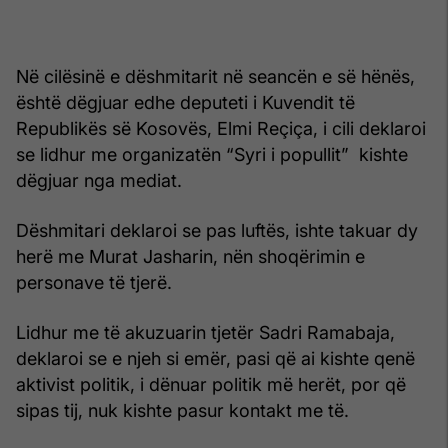
Në cilësinë e dëshmitarit në seancën e së hënës,
është dëgjuar edhe deputeti i Kuvendit të
Republikës së Kosovës, Elmi Reçiça, i cili deklaroi
se lidhur me organizatën “Syri i popullit” kishte
dëgjuar nga mediat.
Dëshmitari deklaroi se pas luftës, ishte takuar dy
herë me Murat Jasharin, nën shoqërimin e
personave të tjerë.
Lidhur me të akuzuarin tjetër Sadri Ramabaja,
deklaroi se e njeh si emër, pasi që ai kishte qenë
aktivist politik, i dënuar politik më herët, por që
sipas tij, nuk kishte pasur kontakt me të.