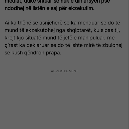
mediat, duke shtuar se nuk e din arsyen pse
ndodhej në listën e saj për ekzekutim.
Ai ka thënë se asnjëherë se ka menduar se do të
mund të ekzekutohej nga shqiptarët, ku sipas tij,
krejt kjo situatë mund të jetë e manipuluar, me
ç’rast ka deklaruar se do të ishte mirë të zbulohej
se kush qëndron prapa.