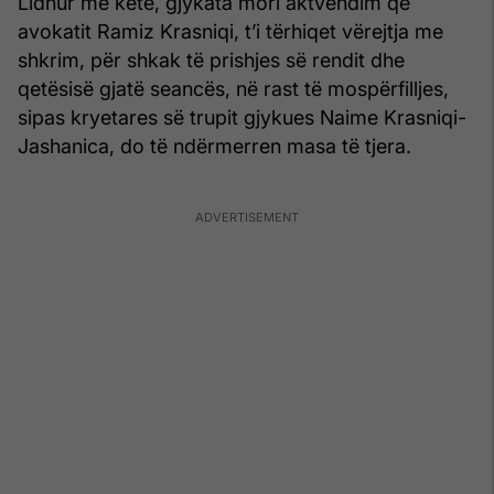
Lidhur me këtë, gjykata mori aktvendim që
avokatit Ramiz Krasniqi, t’i tërhiqet vërejtja me
shkrim, për shkak të prishjes së rendit dhe
qetësisë gjatë seancës, në rast të mospërfilljes,
sipas kryetares së trupit gjykues Naime Krasniqi-
Jashanica, do të ndërmerren masa të tjera.