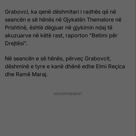
Grabovci, ka qenë dëshmitari i radhës që në
seancën e së hënës në Gjykatën Themelore në
Prishtinë, është dëgjuar në gjykimin ndaj të
akuzuarve në këtë rast, raporton “Betimi për
Drejtësi”.
Në seancën e së hënës, përveç Grabovcit,
dëshminë e tyre e kanë dhënë edhe Elmi Reçica
dhe Ramë Maraj.