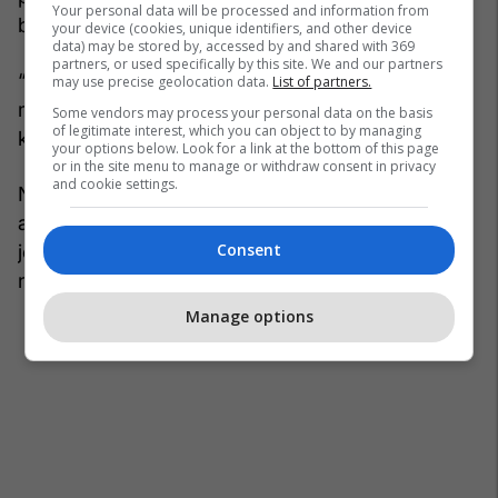
Your personal data will be processed and information from
bashkëpunuar.
your device (cookies, unique identifiers, and other device
data) may be stored by, accessed by and shared with 369
partners, or used specifically by this site. We and our partners
“Unë besoj se krejt kjo situatë, është e
may use precise geolocation data.
List of partners.
manipuluar, dhe do të ishte në interes të zbulohej
Some vendors may process your personal data on the basis
of legitimate interest, which you can object to by managing
kush e ka bërë”, ka thënë Reçica.
your options below. Look for a link at the bottom of this page
or in the site menu to manage or withdraw consent in privacy
and cookie settings.
Në pyetjen e të akuzuarit, Halim Halimi, lidhur me
atë se nga kush është manipuluar, që emri i tij të
Consent
jetë i lakuar në këtë listë, dëshmitari deklaroi se
nuk e din.
Manage options