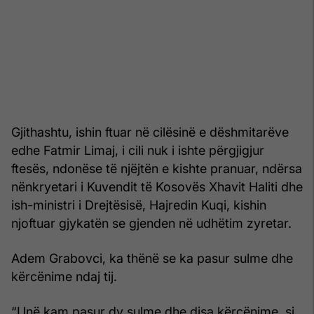
Gjithashtu, ishin ftuar në cilësinë e dëshmitarëve
edhe Fatmir Limaj, i cili nuk i ishte përgjigjur
ftesës, ndonëse të njëjtën e kishte pranuar, ndërsa
nënkryetari i Kuvendit të Kosovës Xhavit Haliti dhe
ish-ministri i Drejtësisë, Hajredin Kuqi, kishin
njoftuar gjykatën se gjenden në udhëtim zyretar.
Adem Grabovci, ka thënë se ka pasur sulme dhe
kërcënime ndaj tij.
“Unë kam pasur dy sulme dhe disa kërcënime, si