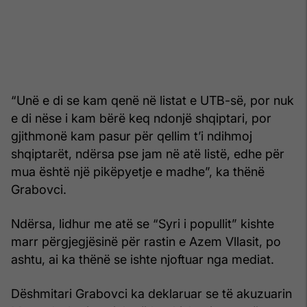
“Unë e di se kam qenë në listat e UTB-së, por nuk
e di nëse i kam bërë keq ndonjë shqiptari, por
gjithmonë kam pasur për qellim t’i ndihmoj
shqiptarët, ndërsa pse jam në atë listë, edhe për
mua është një pikëpyetje e madhe”, ka thënë
Grabovci.
Ndërsa, lidhur me atë se “Syri i popullit” kishte
marr përgjegjësinë për rastin e Azem Vllasit, po
ashtu, ai ka thënë se ishte njoftuar nga mediat.
Dëshmitari Grabovci ka deklaruar se të akuzuarin