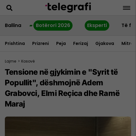
Ballina
Botërori 2026
Eksperti
Të fu
Prishtina
Prizreni
Peja
Ferizaj
Gjakova
Mitrov
Lajme
>
Kosovë
Tensione në gjykimin e "Syrit të
Popullit", dëshmojnë Adem
Grabovci, Elmi Reçica dhe Ramë
Maraj