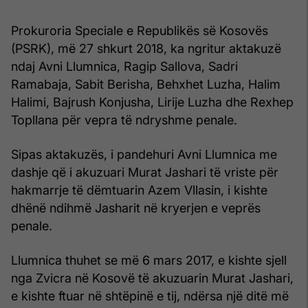
Prokuroria Speciale e Republikës së Kosovës
(PSRK), më 27 shkurt 2018, ka ngritur aktakuzë
ndaj Avni Llumnica, Ragip Sallova, Sadri
Ramabaja, Sabit Berisha, Behxhet Luzha, Halim
Halimi, Bajrush Konjusha, Lirije Luzha dhe Rexhep
Topllana për vepra të ndryshme penale.
Sipas aktakuzës, i pandehuri Avni Llumnica me
dashje që i akuzuari Murat Jashari të vriste për
hakmarrje të dëmtuarin Azem Vllasin, i kishte
dhënë ndihmë Jasharit në kryerjen e veprës
penale.
Llumnica thuhet se më 6 mars 2017, e kishte sjell
nga Zvicra në Kosovë të akuzuarin Murat Jashari,
e kishte ftuar në shtëpinë e tij, ndërsa një ditë më