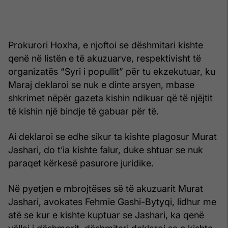
Prokurori Hoxha, e njoftoi se dëshmitari kishte
qenë në listën e të akuzuarve, respektivisht të
organizatës “Syri i popullit” për tu ekzekutuar, ku
Maraj deklaroi se nuk e dinte arsyen, mbase
shkrimet nëpër gazeta kishin ndikuar që të njëjtit
të kishin një bindje të gabuar për të.
Ai deklaroi se edhe sikur ta kishte plagosur Murat
Jashari, do t’ia kishte falur, duke shtuar se nuk
paraqet kërkesë pasurore juridike.
Në pyetjen e mbrojtëses së të akuzuarit Murat
Jashari, avokates Fehmie Gashi-Bytyqi, lidhur me
atë se kur e kishte kuptuar se Jashari, ka qenë