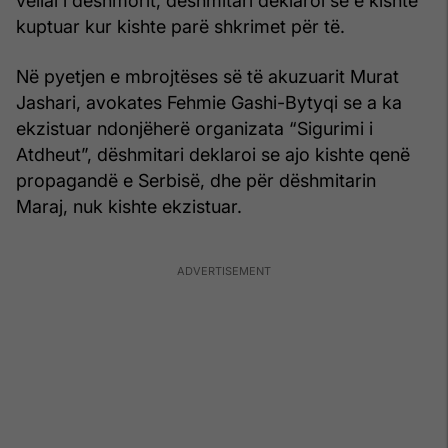
vëllai i dëshmorit, dëshmitari deklaroi se e kishte
kuptuar kur kishte parë shkrimet për të.
Në pyetjen e mbrojtëses së të akuzuarit Murat
Jashari, avokates Fehmie Gashi-Bytyqi se a ka
ekzistuar ndonjëherë organizata “Sigurimi i
Atdheut”, dëshmitari deklaroi se ajo kishte qenë
propagandë e Serbisë, dhe për dëshmitarin
Maraj, nuk kishte ekzistuar.