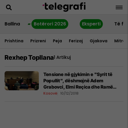
Ballina
Botërori 2026
Eksperti
Të fu
Prishtina
Prizreni
Peja
Ferizaj
Gjakova
Mitrov
Rexhep Topllana
1 Artikuj
Tensione në gjykimin e "Syrit të
Popullit", dëshmojnë Adem
Grabovci, Elmi Reçica dhe Ramë
Maraj
Kosovë
10/12/2018