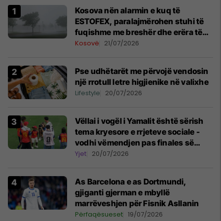
Kosova nën alarmin e kuq të
ESTOFEX, paralajmërohen stuhi të
fuqishme me breshër dhe erëra të
forta
Kosovë
21/07/2026
Pse udhëtarët me përvojë vendosin
një rrotull letre higjienike në valixhe
Lifestyle
20/07/2026
Vëllai i vogël i Yamalit është sërish
tema kryesore e rrjeteve sociale -
vodhi vëmendjen pas finales së
Kupës së Botës
Yjet
20/07/2026
As Barcelona e as Dortmundi,
gjiganti gjerman e mbyllë
marrëveshjen për Fisnik Asllanin
Përfaqësueset
19/07/2026