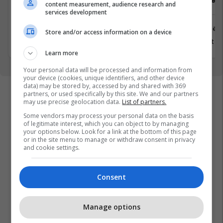
content measurement, audience research and
services development
Prishtinë
Prishtinë
Store and/or access information on a device
31 Korrik 2026
8 Gusht 2
Learn more
Your personal data will be processed and information from
your device (cookies, unique identifiers, and other device
data) may be stored by, accessed by and shared with 369
partners, or used specifically by this site. We and our partners
may use precise geolocation data.
List of partners.
Some vendors may process your personal data on the basis
of legitimate interest, which you can object to by managing
your options below. Look for a link at the bottom of this page
or in the site menu to manage or withdraw consent in privacy
and cookie settings.
Consent
Manage options