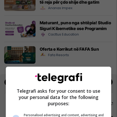
të reja për çdo shije dhe gatim
Ananas Impex
Maturant, puno nga shtëpia! Studio
Siguri Kibernetike ose Programim
Cacttus Education
Oferta e Korrikut në FAFA Sun
Fafa Resorts
Jobs
Real Estate
Telegrafi asks for your consent to use
your personal data for the following
purposes:
Avedo Kosovo
ALTI
Personalised advertising and content, advertising and
Recepsioniste
Asistente e