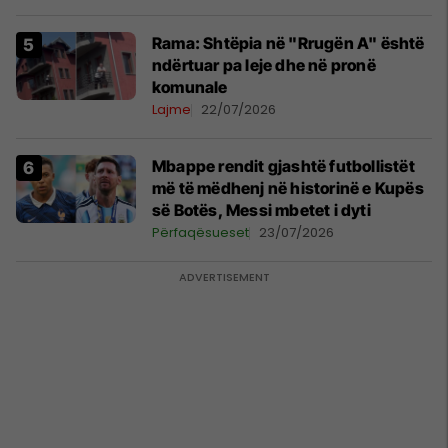
Rama: Shtëpia në "Rrugën A" është
ndërtuar pa leje dhe në pronë
komunale
Lajme
22/07/2026
Mbappe rendit gjashtë futbollistët
më të mëdhenj në historinë e Kupës
së Botës, Messi mbetet i dyti
Përfaqësueset
23/07/2026