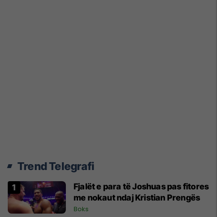
Trend Telegrafi
Fjalët e para të Joshuas pas fitores
me nokaut ndaj Kristian Prengës
Boks