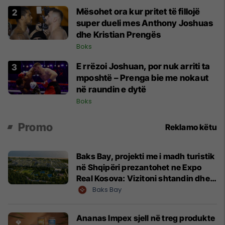
Mësohet ora kur pritet të fillojë
super dueli mes Anthony Joshuas
dhe Kristian Prengës
Boks
E rrëzoi Joshuan, por nuk arriti ta
mposhtë – Prenga bie me nokaut
në raundin e dytë
Boks
Promo
Reklamo këtu
Baks Bay, projekti me i madh turistik
në Shqipëri prezantohet ne Expo
Real Kosova: Vizitoni shtandin dhe
zbuloni mundësitë e investimit
Baks Bay
Ananas Impex sjell në treg produkte