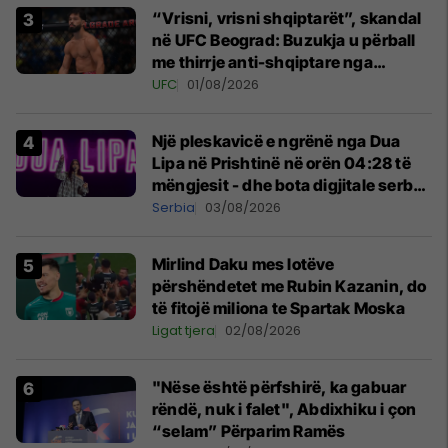
“Vrisni, vrisni shqiptarët”, skandal
në UFC Beograd: Buzukja u përball
me thirrje anti-shqiptare nga
tribunat
UFC
01/08/2026
Një pleskavicë e ngrënë nga Dua
Lipa në Prishtinë në orën 04:28 të
mëngjesit - dhe bota digjitale serbe
shpall gjendjen e luftës
Serbia
03/08/2026
Mirlind Daku mes lotëve
përshëndetet me Rubin Kazanin, do
të fitojë miliona te Spartak Moska
Ligat tjera
02/08/2026
"Nëse është përfshirë, ka gabuar
rëndë, nuk i falet", Abdixhiku i çon
“selam” Përparim Ramës