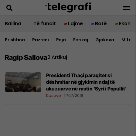
Ballina
Të fundit
Lajme
Botë
Ekono
Prishtina
Prizreni
Peja
Ferizaj
Gjakova
Mitrov
Ragip Sallova
2 Artikuj
Presidenti Thaçi paraqitet si
dëshmitar në gjykimin ndaj të
akuzuarve në rastin 'Syri i Popullit'
Kosovë
11/07/2019