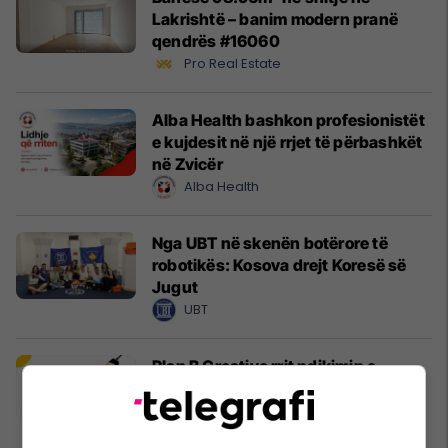
Lakrishtë – banim modern pranë
qendrës #16060
Pro Real Estate
Alba Health bashkon profesionistët
e kujdesit në një rrjet të përbashkët
në Zvicër
Alba Health
Nga UBT në skenën botërore të
robotikës: Kosova drejt Koresë së
Jugut
UBT
Plan B Creative rrit ndikimin e
biznesit tuaj online
Plan B