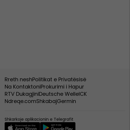
Rreth nesh
Politikat e Privatësisë
Na Kontaktoni
Prokurimi i Hapur
RTV Dukagjini
Deutsche Welle
ICK
Ndreqe.com
Shkabaj
Germin
Shkarkoje aplikacionin e Telegrafit