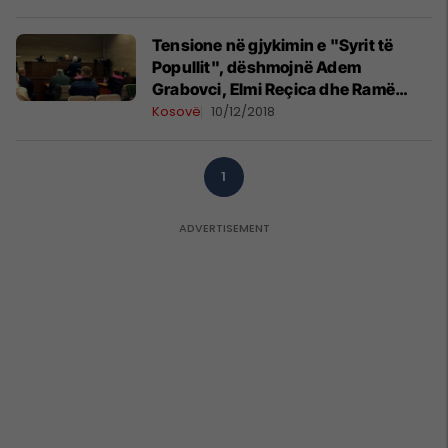
Tensione në gjykimin e "Syrit të
Popullit", dëshmojnë Adem
Grabovci, Elmi Reçica dhe Ramë
Maraj
Kosovë
10/12/2018
1