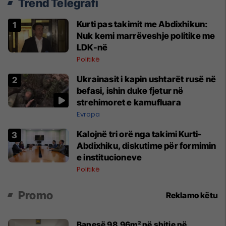
Trend Telegrafi
Kurti pas takimit me Abdixhikun:
Nuk kemi marrëveshje politike me
LDK-në
Politikë
Ukrainasit i kapin ushtarët rusë në
befasi, ishin duke fjetur në
strehimoret e kamufluara
Evropa
Kalojnë tri orë nga takimi Kurti-
Abdixhiku, diskutime për formimin
e institucioneve
Politikë
Promo
Reklamo këtu
Banesë 98.96m² në shitje në