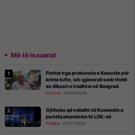
Më të lexuarat
Ftohet nga prokuroria e Kosovës për
krime lufte, ish-gjenerali serb thotë
se dikush e tradhtoi në Beograd
Kosovë
02/08/2026
Gjithçka që ndodhi në Kuvendin e
jashtëzakonshëm të LDK-së
Politikë
30/07/2026