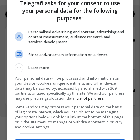
Telegrafi asks for your consent to use
your personal data for the following
Jobs
Real Estate
purposes:
Personalised advertising and content, advertising and
content measurement, audience research and
Viva Fresh Store
Viva 
services development
Store and/or access information on a device
Pranues Malli
Arkatare
Learn more
Your personal data will be processed and information from
Ferizaj
Pejë
your device (cookies, unique identifiers, and other device
data) may be stored by, accessed by and shared with 369
19 Gusht 2026
31 Gusht 2
partners, or used specifically by this site. We and our partners
may use precise geolocation data.
List of partners.
Some vendors may process your personal data on the basis
of legitimate interest, which you can object to by managing
your options below. Look for a link at the bottom of this page
or in the site menu to manage or withdraw consent in privacy
and cookie settings.