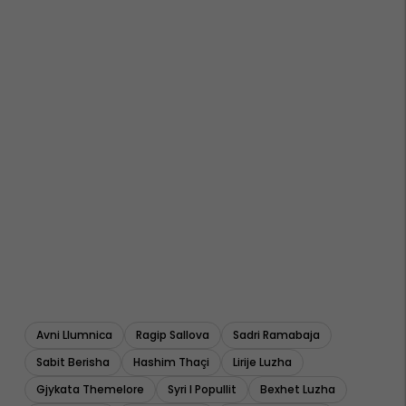
Avni Llumnica
Ragip Sallova
Sadri Ramabaja
Sabit Berisha
Hashim Thaçi
Lirije Luzha
Gjykata Themelore
Syri I Popullit
Bexhet Luzha