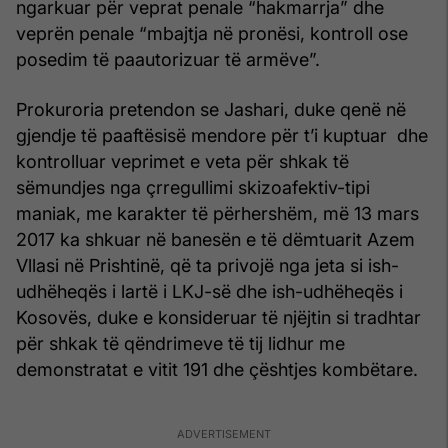
ngarkuar për veprat penale “hakmarrja” dhe
veprën penale “mbajtja në pronësi, kontroll ose
posedim të paautorizuar të armëve”.
Prokuroria pretendon se Jashari, duke qenë në
gjendje të paaftësisë mendore për t’i kuptuar dhe
kontrolluar veprimet e veta për shkak të
sëmundjes nga çrregullimi skizoafektiv-tipi
maniak, me karakter të përhershëm, më 13 mars
2017 ka shkuar në banesën e të dëmtuarit Azem
Vllasi në Prishtinë, që ta privojë nga jeta si ish-
udhëheqës i lartë i LKJ-së dhe ish-udhëheqës i
Kosovës, duke e konsideruar të njëjtin si tradhtar
për shkak të qëndrimeve të tij lidhur me
demonstratat e vitit 191 dhe çështjes kombëtare.