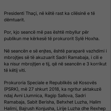
Presidenti Thaçi, në këtë rast ka cilësinë e të
dëmtuarit.
Por, kjo seancë më pas është mbyllur për
publikun me kërkesë të prokurorit Sylë Hoxha.
Në seancën e së enjtes, është paraparë vazhdimi i
mbrojtjes së të akuzuarit Sadri Ramabaja, i cili e
ka nisur mbrojtjen e tij, që në seancën e 3 korrikut
të këtij viti.
Prokuroria Speciale e Republikës së Kosovës
(PSRK), më 27 shkurt 2018, ka ngritur aktakuzë
ndaj Avni Llumnica, Ragip Sallova, Sadri
Ramabaja, Sabit Berisha, Behxhet Luzha, Halim
Halimi, Bajrush Konjusha, Lirije Luzha dhe Rexhep