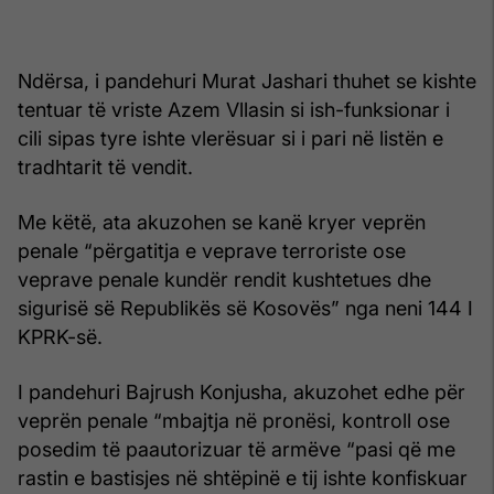
Ndërsa, i pandehuri Murat Jashari thuhet se kishte
tentuar të vriste Azem Vllasin si ish-funksionar i
cili sipas tyre ishte vlerësuar si i pari në listën e
tradhtarit të vendit.
Me këtë, ata akuzohen se kanë kryer veprën
penale “përgatitja e veprave terroriste ose
veprave penale kundër rendit kushtetues dhe
sigurisë së Republikës së Kosovës” nga neni 144 I
KPRK-së.
I pandehuri Bajrush Konjusha, akuzohet edhe për
veprën penale “mbajtja në pronësi, kontroll ose
posedim të paautorizuar të armëve “pasi që me
rastin e bastisjes në shtëpinë e tij ishte konfiskuar