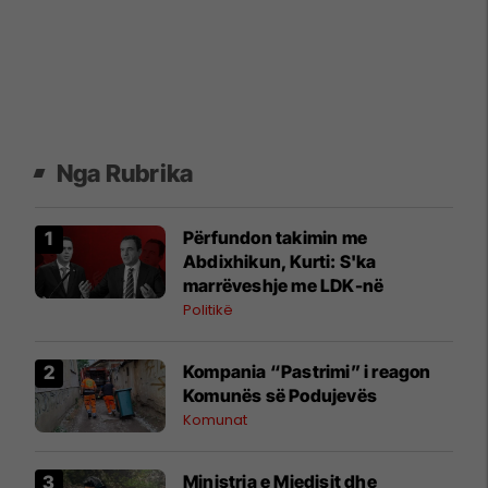
Nga Rubrika
Përfundon takimin me
Abdixhikun, Kurti: S'ka
marrëveshje me LDK-në
Politikë
Kompania “Pastrimi” i reagon
Komunës së Podujevës
Komunat
Ministria e Mjedisit dhe