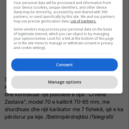
Your personal data will be processed and information from
your device (cookies, unique identifiers, and other device
data) may be stored by, accessed by and shared with 369
partners, or used specifically by this site. We and our partners
may use precise geolocation data.
List of partners.
Some vendors may process your personal data on the basis
of legitimate interest, which you can object to by managing
your options below. Look for a link at the bottom of this page
or in the site menu to manage or withdraw consent in privacy
and cookie settings.
Consent
Sipas aktakuzës, pasi policia kishte bërë një
Manage options
kontroll në motel “Fontana”, te Jashari ishte gjetur
dhe konfiskuar një pistoletë e tipit “Crvena
Zastava”, model 70 e kalibrit 70-65 mm, me
shurdhues dhe një karikator me 7 fishekë, që e ka
përdorur pa leje. /Betimipërdrejtësi /Telegrafi/