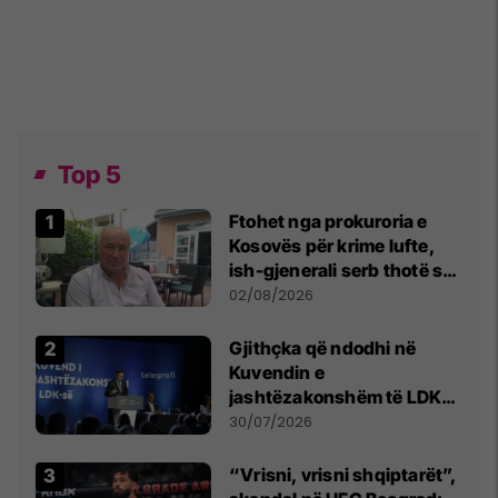
Top 5
Ftohet nga prokuroria e
Kosovës për krime lufte,
ish-gjenerali serb thotë se
dikush e tradhtoi në
02/08/2026
Beograd
Gjithçka që ndodhi në
Kuvendin e
jashtëzakonshëm të LDK-
së
30/07/2026
“Vrisni, vrisni shqiptarët”,