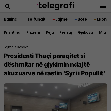
Ballina
Të fundit
Lajme
Botë
Ekono
Prishtina
Prizreni
Peja
Ferizaj
Gjakova
Mitrov
Lajme
>
Kosovë
Presidenti Thaçi paraqitet si
dëshmitar në gjykimin ndaj të
akuzuarve në rastin 'Syri i Popullit'