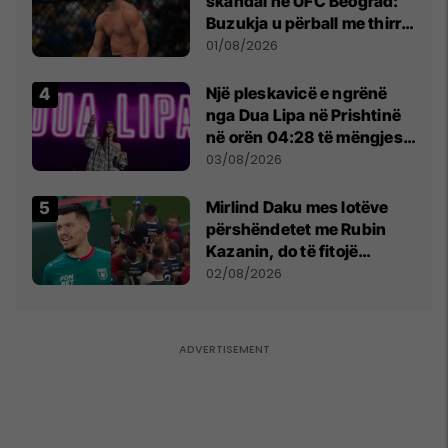
skandal në UFC Beograd:
Buzukja u përball me thirrje
anti-shqiptare nga
01/08/2026
tribunat
Një pleskavicë e ngrënë
nga Dua Lipa në Prishtinë
në orën 04:28 të mëngjesit
- dhe bota digjitale serbe
03/08/2026
shpall gjendjen e luftës
Mirlind Daku mes lotëve
përshëndetet me Rubin
Kazanin, do të fitojë
miliona te Spartak Moska
02/08/2026