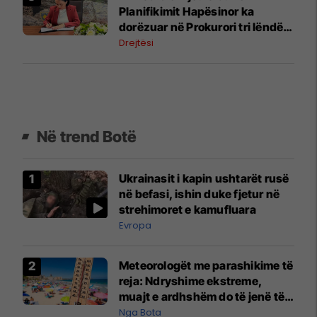
Planifikimit Hapësinor ka
dorëzuar në Prokurori tri lëndë,
nën dyshimet për shpronësim
Drejtësi
dhe tjetërsim të pronës publike
Në trend Botë
Ukrainasit i kapin ushtarët rusë
në befasi, ishin duke fjetur në
strehimoret e kamufluara
Evropa
Meteorologët me parashikime të
reja: Ndryshime ekstreme,
muajt e ardhshëm do të jenë të
pazakontë
Nga Bota