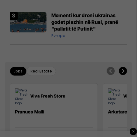
Momenti kur droni ukrainas
godet plazhin në Rusi, pranë
"pallatit të Putinit"
Evropa
Jobs
Real Estate
Viva Fresh Store
Viva F
Pranues Malli
Arkatare
×