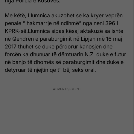
nga Policia e Kosovës.
Me këtë, Llumnica akuzohet se ka kryer veprën
penale “ hakmarrje në ndihmë” nga neni 396 I
KPRK-së.Llumnica sipas kësaj aktakuzë sa ishte
në Qendrën e paraburgimit në Lipjan më 16 maj
2017 thuhet se duke përdorur kanosjen dhe
forcën ka dhunuar të dëmtuarin N.Z duke e futur
në banjo të dhomës së paraburgimit dhe duke e
detyruar të njëjtin që t’i bëj seks oral.