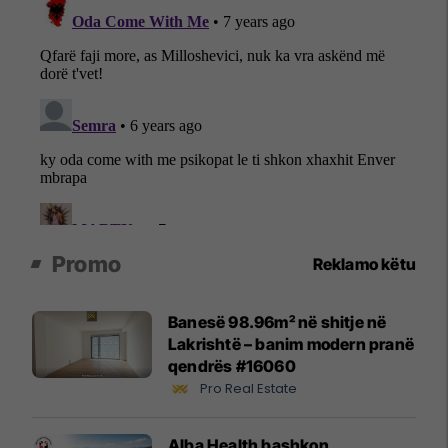
Promo
Reklamo këtu
Banesë 98.96m² në shitje në
Lakrishtë – banim modern pranë
qendrës #16060
Pro Real Estate
Alba Health bashkon