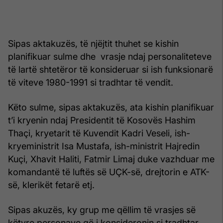
Sipas aktakuzës, të njëjtit thuhet se kishin
planifikuar sulme dhe vrasje ndaj personaliteteve
të lartë shtetëror të konsideruar si ish funksionarë
të viteve 1980-1991 si tradhtar të vendit.
Këto sulme, sipas aktakuzës, ata kishin planifikuar
t’i kryenin ndaj Presidentit të Kosovës Hashim
Thaçi, kryetarit të Kuvendit Kadri Veseli, ish-
kryeministrit Isa Mustafa, ish-ministrit Hajredin
Kuçi, Xhavit Haliti, Fatmir Limaj duke vazhduar me
komandantë të luftës së UÇK-së, drejtorin e ATK-
së, klerikët fetarë etj.
Sipas akuzës, ky grup me qëllim të vrasjes së
këtyre personave që i konsideronin si tradhtar