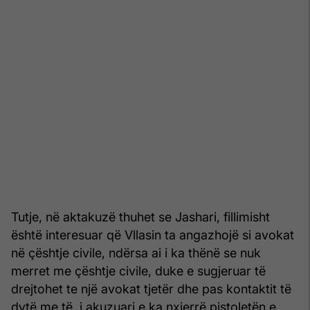
Tutje, në aktakuzë thuhet se Jashari, fillimisht
është interesuar që Vllasin ta angazhojë si avokat
në çështje civile, ndërsa ai i ka thënë se nuk
merret me çështje civile, duke e sugjeruar të
drejtohet te një avokat tjetër dhe pas kontaktit të
dytë me të, i akuzuari e ka nxjerrë pistoletën e