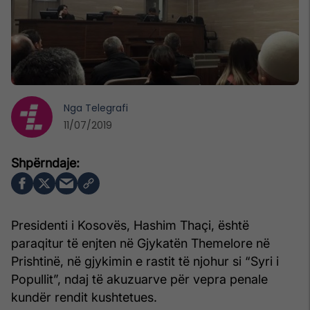
Nga
Telegrafi
11/07/2019
Presidenti i Kosovës, Hashim Thaçi, është
paraqitur të enjten në Gjykatën Themelore në
Prishtinë, në gjykimin e rastit të njohur si “Syri i
Popullit”, ndaj të akuzuarve për vepra penale
kundër rendit kushtetues.