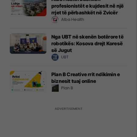
profesionistët e kujdesit në një
rrjet të përbashkët në Zvicër
Alba Health
Nga UBT në skenën botërore të
robotikës: Kosova drejt Koresë
së Jugut
UBT
Plan B Creative rrit ndikimin e
biznesit tuaj online
Plan B