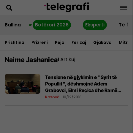
Ballina
Botërori 2026
Eksperti
Të fu
Prishtina
Prizreni
Peja
Ferizaj
Gjakova
Mitrov
Naime Jashanica
1 Artikuj
Tensione në gjykimin e "Syrit të
Popullit", dëshmojnë Adem
Grabovci, Elmi Reçica dhe Ramë
Maraj
Kosovë
10/12/2018