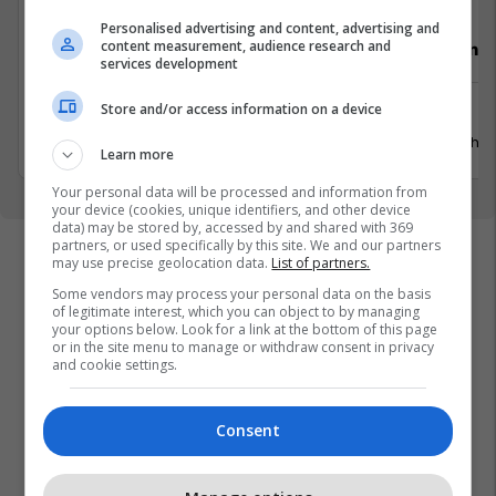
Personalised advertising and content, advertising and
content measurement, audience research and
Video Editor/Kameraman (3 pozita)
Punëtor në
services development
Store and/or access information on a device
Prishtinë
Xërxe
20 Korrik 2026
20 Gusht 
Learn more
Your personal data will be processed and information from
your device (cookies, unique identifiers, and other device
data) may be stored by, accessed by and shared with 369
partners, or used specifically by this site. We and our partners
may use precise geolocation data.
List of partners.
Some vendors may process your personal data on the basis
of legitimate interest, which you can object to by managing
your options below. Look for a link at the bottom of this page
or in the site menu to manage or withdraw consent in privacy
and cookie settings.
Consent