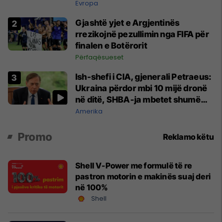
Evropa
Gjashtë yjet e Argjentinës
rrezikojnë pezullimin nga FIFA për
finalen e Botërorit
Përfaqësueset
Ish-shefi i CIA, gjenerali Petraeus:
Ukraina përdor mbi 10 mijë dronë
në ditë, SHBA-ja mbetet shumë
prapa në prodhim
Amerika
Promo
Reklamo këtu
Shell V-Power me formulë të re
pastron motorin e makinës suaj deri
në 100%
Shell