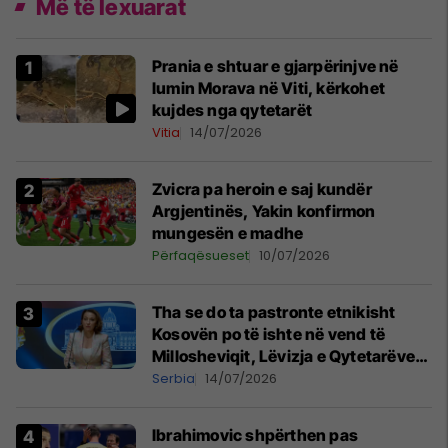
Më të lexuarat
Prania e shtuar e gjarpërinjve në
lumin Morava në Viti, kërkohet
kujdes nga qytetarët
Vitia
14/07/2026
Zvicra pa heroin e saj kundër
Argjentinës, Yakin konfirmon
mungesën e madhe
Përfaqësueset
10/07/2026
Tha se do ta pastronte etnikisht
Kosovën po të ishte në vend të
Millosheviqit, Lëvizja e Qytetarëve
të Lirë në Serbi kërkon shkarkimin e
Serbia
14/07/2026
menjëhershëm të Snezhana
Paunoviq
Ibrahimovic shpërthen pas