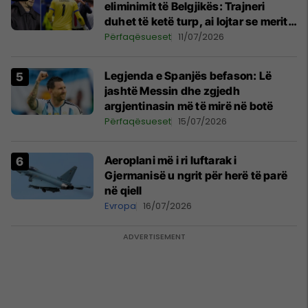
eliminimit të Belgjikës: Trajneri
duhet të ketë turp, ai lojtar se meritoi
të luante
Përfaqësueset
11/07/2026
Legjenda e Spanjës befason: Lë
jashtë Messin dhe zgjedh
argjentinasin më të mirë në botë
Përfaqësueset
15/07/2026
Aeroplani më i ri luftarak i
Gjermanisë u ngrit për herë të parë
në qiell
Evropa
16/07/2026