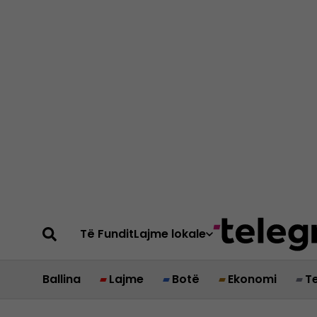
Të Fundit
Lajme lokale
Ballina
Lajme
Botë
Ekonomi
T