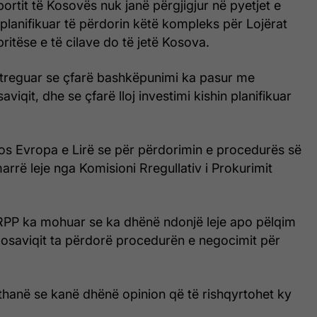
portit të Kosovës nuk janë përgjigjur në pyetjet e
planifikuar të përdorin këtë kompleks për Lojërat
itëse e të cilave do të jetë Kosova.
 treguar se çfarë bashkëpunimi ka pasur me
iqit, dhe se çfarë lloj investimi kishin planifikuar
ios Evropa e Lirë se për përdorimin e procedurës së
rrë leje nga Komisioni Rregullativ i Prokurimit
KRPP ka mohuar se ka dhënë ndonjë leje apo pëlqim
saviqit ta përdorë procedurën e negocimit për
thanë se kanë dhënë opinion që të rishqyrtohet ky