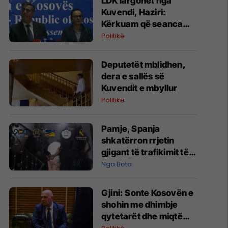
LDK largohet nga
Kuvendi, Haziri:
Kërkuam që seanca
konstituive të mbahet
Politikë
sonte
Deputetët mblidhen,
dera e sallës së
Kuvendit e mbyllur
Politikë
Pamje, Spanja
shkatërron rrjetin
gjigant të trafikimit të
emigrantëve dhe
Nga Bota
drogës në Mesdhe
Gjini: Sonte Kosovën e
shohin me dhimbje
qytetarët dhe miqtë