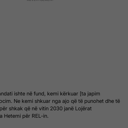
dati ishte në fund, kemi kërkuar [ta japim
ocim. Ne kemi shkuar nga ajo që të punohet dhe të
ër shkak që në vitin 2030 janë Lojërat
ha Hetemi për REL-in.