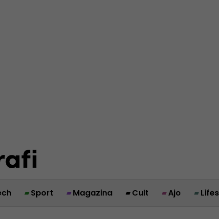
ech
Sport
Magazina
Cult
Ajo
Life