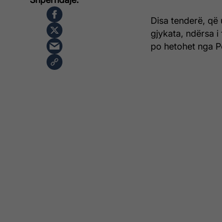
Disa tenderë, që 
gjykata, ndërsa i
po hetohet nga P