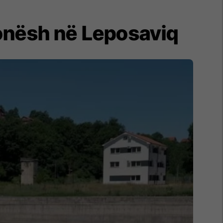
ionësh në Leposaviq