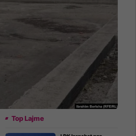
Top Lajme