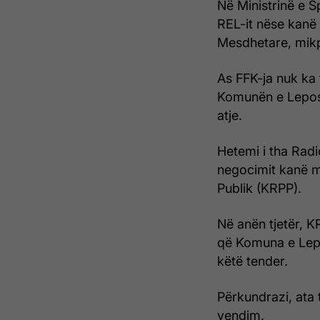
Në Ministrinë e S
REL-it nëse kanë 
Mesdhetare, mikpr
As FFK-ja nuk ka
Komunën e Leposav
atje.
Hetemi i tha Rad
negocimit kanë ma
Publik (KRPP).
Në anën tjetër, 
që Komuna e Lepo
këtë tender.
Përkundrazi, ata 
vendim.