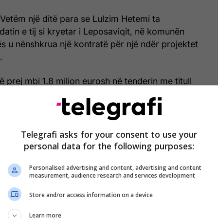
Vetëm një ditë para se Lulzim Hetemi ta
tin e tij si kryetar i Leposaviqit, në komunën
s u nënshkrua një kontratë për një ndër projektet
.
ë prej mbi 1.8 milion eurosh në tenderin me titull
eksit të bazenit olimpik në Leposaviq - Faza 1”, u
të negociuar, pra pa tender të hapur për të gjithë
Telegrafi asks for your consent to use your
i një konsorcium i kompanive, me në krye kompaninë
personal data for the following purposes:
Skenderaj dhe me pronar Niman Babajn. Pjesë e
Personalised advertising and content, advertising and content
istuan edhe kompanitë Kushtrimi NM, B&V Plus dhe
measurement, audience research and services development
Store and/or access information on a device
 u nënshkrua, punimet nuk filluan asnjëherë.
Learn more