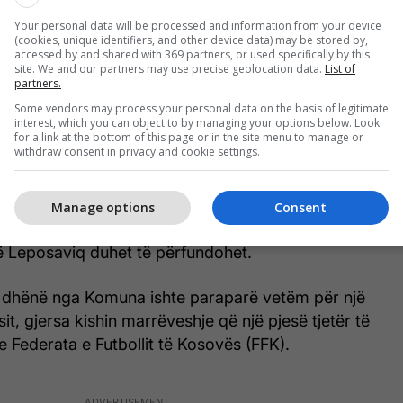
 tenderi përfundoi nën hetime të Departamentit të
Your personal data will be processed and information from your device
(cookies, unique identifiers, and other device data) may be stored by,
e në Policinë e Kosovës. Nga ky organ thanë për
accessed by and shared with 369 partners, or used specifically by this
Lirë (REL) se hetimet po vazhdojnë, por se nuk
site. We and our partners may use precise geolocation data.
List of
partners.
llësi “për shkak të pengimit në hetim”.
Some vendors may process your personal data on the basis of legitimate
interest, which you can object to by managing your options below. Look
iqit, Hetemi, i ka treguar REL-it se për rastin është
for a link at the bottom of this page or in the site menu to manage or
withdraw consent in privacy and cookie settings.
ga Policia në cilësinë e dëshmitarit.
istër në detyrë për Komunitete dhe Kthim i
Manage options
Consent
gulmon se tenderi ishte dhënë në pajtim me ligjin,
në Leposaviq duhet të përfundohet.
i i dhënë nga Komuna ishte paraparë vetëm për një
it, gjersa kishin marrëveshje që një pjesë tjetër të
te Federata e Futbollit të Kosovës (FFK).