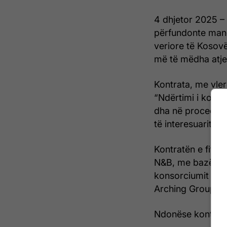
4 dhjetor 2025 – 
përfundonte manda
veriore të Kosovë
më të mëdha atje
Kontrata, me vler
“Ndërtimi i kompl
dha në procedurë 
të interesuarit.
Kontratën e fito
N&B, me bazë në 
konsorciumit u l
Arching Group.
Ndonëse kontrata