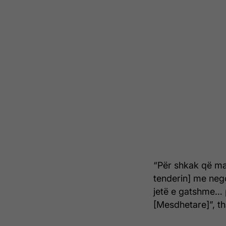
“Për shkak që man
tenderin] me neg
jetë e gatshme… p
[Mesdhetare]”, t