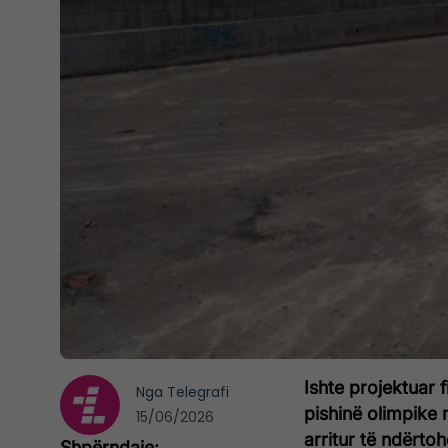
Ishte projektuar 
Nga
Telegrafi
pishinë olimpike
15/06/2026
arritur të ndërtoh