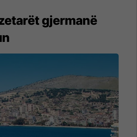
zetarët gjermanë
un