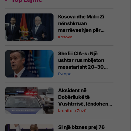
Kosova dhe Mali i Zi
nënshkruan
marrëveshjen për
njohjen e ndërsjellë të
Kosovë
shërbimeve të besuara
dhe identifikimit
Shefi i CIA-s: Një
elektronik.
ushtar rus mbijeton
mesatarisht 20–30
minuta në Ukrainë
Evropa
Aksident në
Dobërllukë të
Vushtrrisë, lëndohen
tri persona
Kronika e Zezë
Si një biznes prej 76