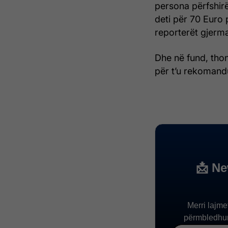
persona përfshir
deti për 70 Euro 
reporterët gjerman
Dhe në fund, thon
për t’u rekomand