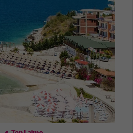
Top Lajme