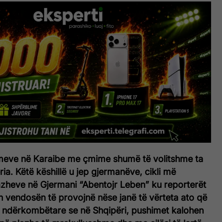
meve në Karaibe me çmime shumë të volitshme ta
ia. Këtë këshillë u jep gjermanëve, cikli më
tazheve në Gjermani “Abentojr Leben” ku reporterët
an vendosën të provojnë nëse janë të vërteta ato që
 ndërkombëtare se në Shqipëri, pushimet kalohen