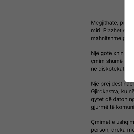
Megjithatë, prano
miri. Plazhet si at
mahnitshme për t
Një gotë xhin 5 E
çmim shumë i lir
në diskotekat e v
Një prej destinac
Gjirokastra, ku në
qytet që daton 
gjurmë të komuni
Çmimet e ushqimit
person, dreka me 