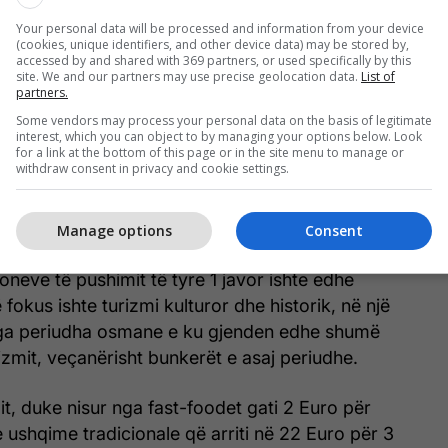
Your personal data will be processed and information from your device
(cookies, unique identifiers, and other device data) may be stored by,
accessed by and shared with 369 partners, or used specifically by this
jnë vetë se gjithçka gjatë udhëtimit u shkoi më së
site. We and our partners may use precise geolocation data.
List of
partners.
o të Ksamilit, apo Syri i Kaltër ishin diçka e
Some vendors may process your personal data on the basis of legitimate
a.
interest, which you can object to by managing your options below. Look
for a link at the bottom of this page or in the site menu to manage or
withdraw consent in privacy and cookie settings.
uro në një diskotekë konsiderohet prej tyre një
ë. Me këtë shumë, ata thonë se as ujë nuk merr dot
endeve me turizëm të zhvilluar.
Manage options
Consent
ioneve të pushimit të tyre 1 javor ishte edhe
 fokus ishte turizmi kulturor dhe historik, në një
nga periudha osmane e ku gjenden edhe shumë
zmit, veçanërisht bunkerët e asaj periudhe.
, duke nisur nga fast-foodet gati 2 Euro për
ushqime tradicionale që arriti në 22 Euro për 3