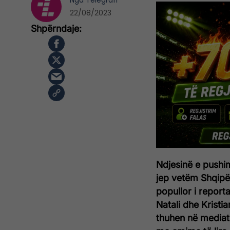
Nga
Telegrafi
22/08/2023
Ndjesinë e pushi
jep vetëm Shqipër
popullor i repor
Natali dhe Kristi
thuhen në mediat