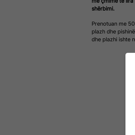
me çmime të lira 
shërbimi.
Prenotuan me 500
plazh dhe pishinë
dhe plazhi ishte 