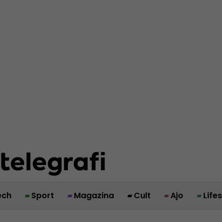
ech
Sport
Magazina
Cult
Ajo
Life