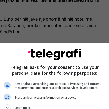
në plazhe të mrekullueshme dhe me cilësi të lartë
 Euro për një javë një dhomë në një hotel me
 në Sarandë, por kur mbërritën, panë se pishina
në ndërtim.
Telegrafi asks for your consent to use your
personal data for the following purposes:
Personalised advertising and content, advertising and content
measurement, audience research and services development
Store and/or access information on a device
Learn more