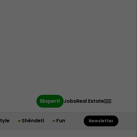
Eksperti
Jobs
Real Estate
style
Shëndeti
Fun
Newsletter