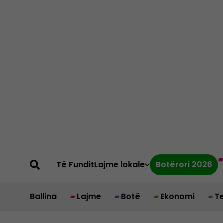
Të Fundit
Lajme lokale
Botërori 2026
Ballina
Lajme
Botë
Ekonomi
T