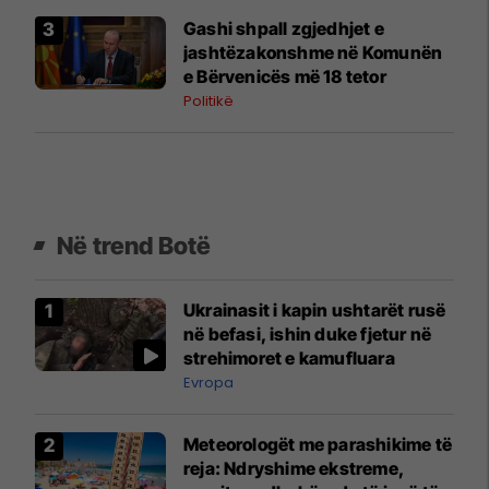
Gashi shpall zgjedhjet e
jashtëzakonshme në Komunën
e Bërvenicës më 18 tetor
Politikë
Në trend Botë
Ukrainasit i kapin ushtarët rusë
në befasi, ishin duke fjetur në
strehimoret e kamufluara
Evropa
Meteorologët me parashikime të
reja: Ndryshime ekstreme,