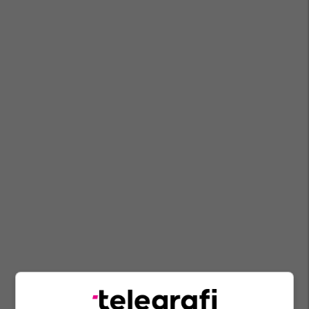
Hristijan Mickoski
Vlen
Obrm-Pdukm