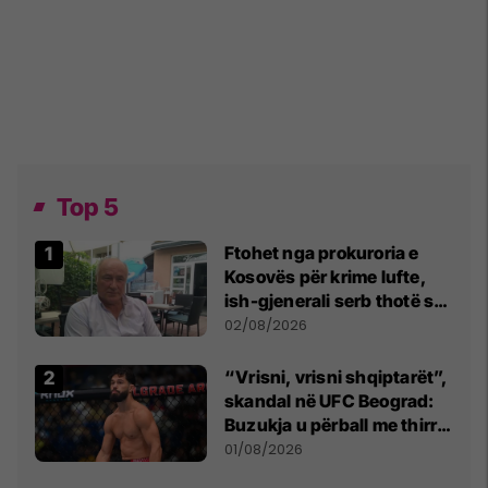
Top 5
Ftohet nga prokuroria e
Kosovës për krime lufte,
ish-gjenerali serb thotë se
dikush e tradhtoi në
02/08/2026
Beograd
“Vrisni, vrisni shqiptarët”,
skandal në UFC Beograd:
Buzukja u përball me thirrje
anti-shqiptare nga
01/08/2026
tribunat