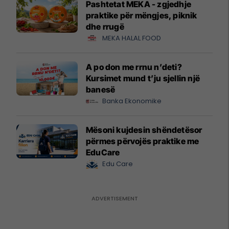
Pashtetat MEKA - zgjedhje
praktike për mëngjes, piknik
dhe rrugë
MEKA HALAL FOOD
A po don me rrnu n’deti?
Kursimet mund t’ju sjellin një
banesë
Banka Ekonomike
Mësoni kujdesin shëndetësor
përmes përvojës praktike me
EduCare
Edu Care