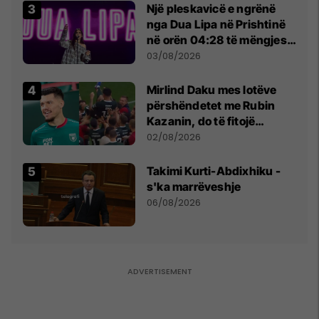
Një pleskavicë e ngrënë
nga Dua Lipa në Prishtinë
në orën 04:28 të mëngjesit
- dhe bota digjitale serbe
03/08/2026
shpall gjendjen e luftës
Mirlind Daku mes lotëve
përshëndetet me Rubin
Kazanin, do të fitojë
miliona te Spartak Moska
02/08/2026
Takimi Kurti-Abdixhiku -
s'ka marrëveshje
06/08/2026