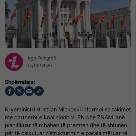
Nga
Telegrafi
17/06/2026
Kryeministri Hristijan Mickoski informoi se takimet
me partnerët e koalicionit VLEN dhe ZNAM janë
planifikuar të mbahen të premten dhe të shtunën
për të diskutuar ristrukturimin e paralajmëruar të