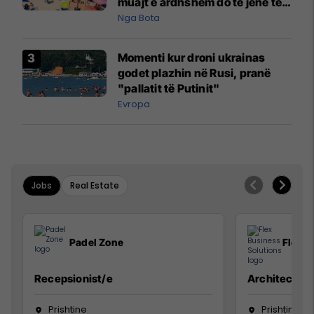
muajt e ardhshëm do të jenë të
pazakontë
Nga Bota
Momenti kur droni ukrainas
godet plazhin në Rusi, pranë
"pallatit të Putinit"
Evropa
Jobs
Real Estate
Padel Zone
Flex B
Recepsionist/e
Architect
Prishtine
Prishtinë