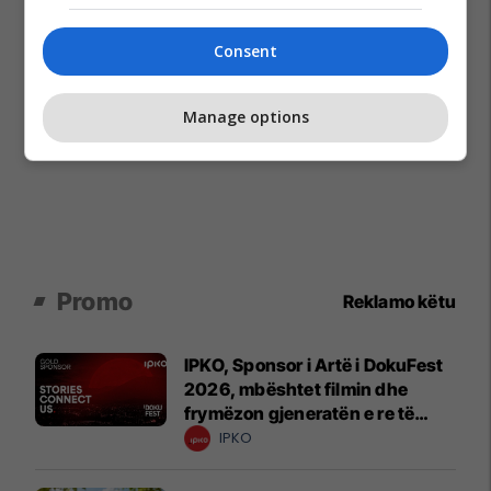
Consent
Manage options
Promo
Reklamo këtu
IPKO, Sponsor i Artë i DokuFest
2026, mbështet filmin dhe
frymëzon gjeneratën e re të
krijuesve
IPKO