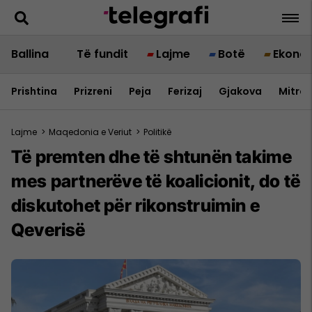
Ballina
Të fundit
Lajme
Botë
Ekono
Prishtina
Prizreni
Peja
Ferizaj
Gjakova
Mitrov
Lajme
>
Maqedonia e Veriut
>
Politikë
Të premten dhe të shtunën takime
mes partnerëve të koalicionit, do të
diskutohet për rikonstruimin e
Qeverisë