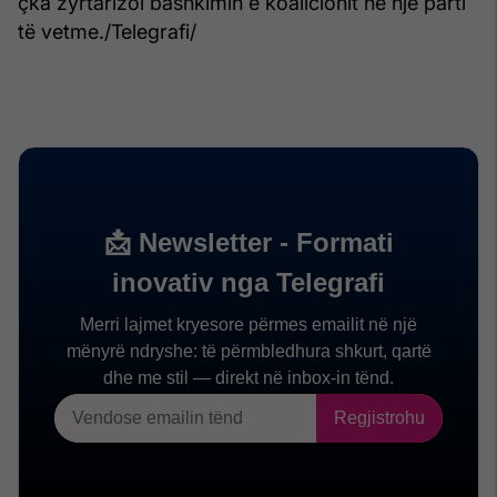
çka zyrtarizoi bashkimin e koalicionit në një parti
të vetme./Telegrafi/