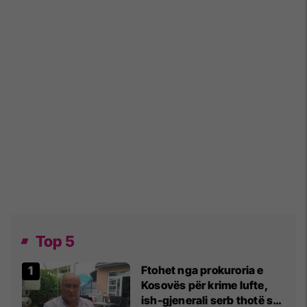
Top 5
Ftohet nga prokuroria e
Kosovës për krime lufte,
ish-gjenerali serb thotë se