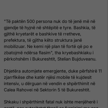
"Të paktën 500 persona nuk do të jenë më në
gjendje të hyjnë në shtëpitë e tyre. Bashkia, të
gjithë kryetarët e bashkive të rretheve,
prefektura, të gjitha këto struktura janë
mobilizuar. Ne kemi një plan të fortë që po e
zbatojmë ndërsa flasim", tha kryebashkiaku i
përkohshëm i Bukureshtit, Stelian Bujduveanu.
Dhjetëra automjete emergjente, duke përfshirë 11
zjarrfikëse dhe katër njësi mobile të kujdesit
intensiv, u dërguan në vendin e shpërthimit në
Calea Rahovei në Sektorin 5 të Bukureshtit.
Shkaku i shpërthimit fatal nuk ishte menjëherë i