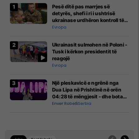
Pesë ditë pas marrjes së
detyrës, shefi i ri i ushtrisë
ukrainase urdhëron kontroll të
madh
Evropa
Ukrainasit sulmohen në Poloni -
Tusk i kërkon presidentit të
reagojë
Evropa
Një pleskavicë e ngrënë nga
Dua Lipa në Prishtinë në orën
04:28 të mëngjesit - dhe bota
digjitale serbe shpall gjendjen e
Enver Robelli
Serbia
luftës