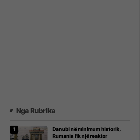
Nga Rubrika
Danubi në minimum historik,
Rumania fik një reaktor