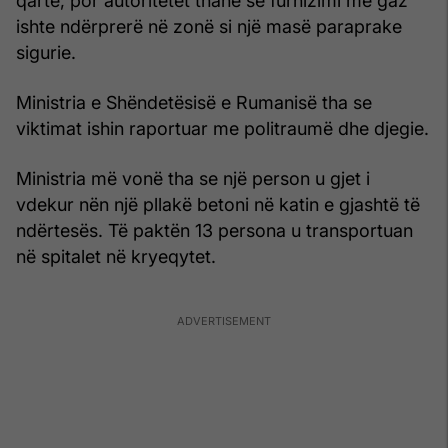
qartë, por autoritetet thanë se furnizimi me gaz
ishte ndërprerë në zonë si një masë paraprake
sigurie.
Ministria e Shëndetësisë e Rumanisë tha se
viktimat ishin raportuar me politraumë dhe djegie.
Ministria më vonë tha se një person u gjet i
vdekur nën një pllakë betoni në katin e gjashtë të
ndërtesës. Të paktën 13 persona u transportuan
në spitalet në kryeqytet.