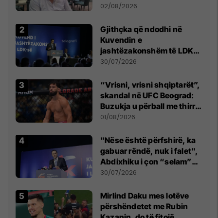
dikush e tradhtoi në
02/08/2026
Beograd
Gjithçka që ndodhi në
Kuvendin e
jashtëzakonshëm të LDK-
së
30/07/2026
“Vrisni, vrisni shqiptarët”,
skandal në UFC Beograd:
Buzukja u përball me thirrje
anti-shqiptare nga
01/08/2026
tribunat
"Nëse është përfshirë, ka
gabuar rëndë, nuk i falet",
Abdixhiku i çon “selam”
Përparim Ramës
30/07/2026
Mirlind Daku mes lotëve
përshëndetet me Rubin
Kazanin, do të fitojë