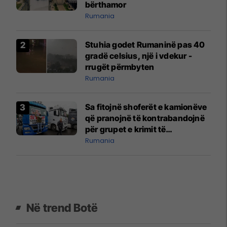
bërthamor
Rumania
Stuhia godet Rumaninë pas 40
gradë celsius, një i vdekur -
rrugët përmbyten
Rumania
Sa fitojnë shoferët e kamionëve
që pranojnë të kontrabandojnë
për grupet e krimit të
organizuar?
Rumania
Në trend Botë