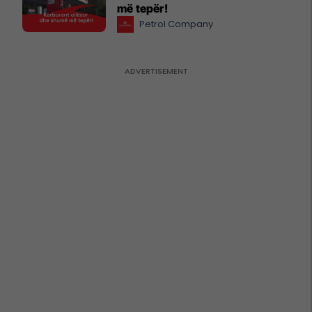
më tepër!
Petrol Company