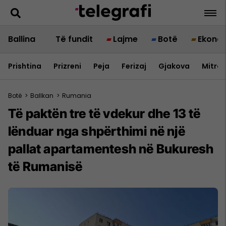
Ballina
Të fundit
Lajme
Botë
Ekono
Prishtina
Prizreni
Peja
Ferizaj
Gjakova
Mitrov
Botë
>
Ballkan
>
Rumania
Të paktën tre të vdekur dhe 13 të
lënduar nga shpërthimi në një
pallat apartamentesh në Bukuresh
të Rumanisë