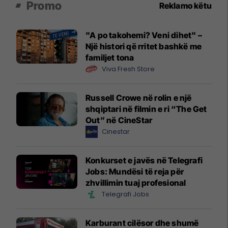
Promo
Reklamo këtu
"A po takohemi? Veni dihet" –
Një histori që rritet bashkë me
familjet tona
Viva Fresh Store
Russell Crowe në rolin e një
shqiptari në filmin e ri “The Get
Out” në CineStar
Cinestar
Konkurset e javës në Telegrafi
Jobs: Mundësi të reja për
zhvillimin tuaj profesional
Telegrafi Jobs
Karburant cilësor dhe shumë