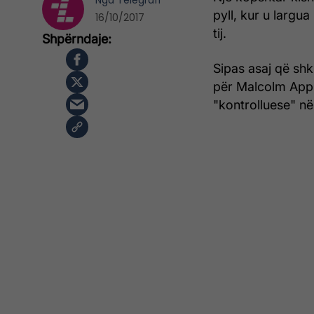
Nga
Telegrafi
pyll, kur u largua
16/10/2017
tij.
Sipas asaj që shkr
për Malcolm Appleg
"kontrolluese" n