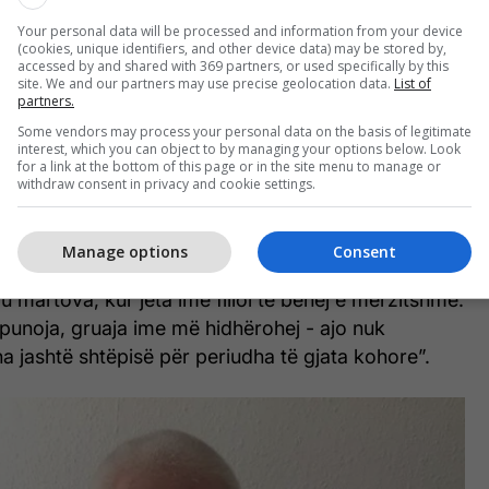
Your personal data will be processed and information from your device
(cookies, unique identifiers, and other device data) may be stored by,
accessed by and shared with 369 partners, or used specifically by this
razi nga familja e tij kur orët e gjata të punës e
site. We and our partners may use precise geolocation data.
List of
partners.
tij - por kopshtari tani doli nga “fshehja”.
Some vendors may process your personal data on the basis of legitimate
interest, which you can object to by managing your options below. Look
është transferuar një strehë për njerëzit e pastrehë
for a link at the bottom of this page or in the site menu to manage or
withdraw consent in privacy and cookie settings.
unuar dhe 'rindërtuar jetën', në Greenwich, në jug të
Manage options
Consent
ashur punën dhe unë ende dua për tu kujdesur për
 u martova, kur jeta ime filloi të bëhej e mërzitshme.
unoja, gruaja ime më hidhërohej - ajo nuk
ha jashtë shtëpisë për periudha të gjata kohore”.