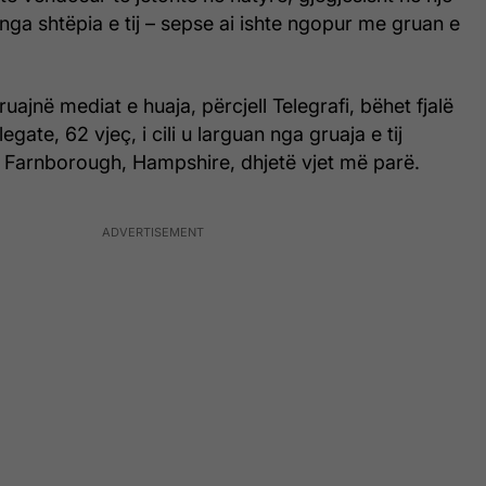
 nga shtëpia e tij – sepse ai ishte ngopur me gruan e
uajnë mediat e huaja, përcjell Telegrafi, bëhet fjalë
ate, 62 vjeç, i cili u larguan nga gruaja e tij
ë Farnborough, Hampshire, dhjetë vjet më parë.