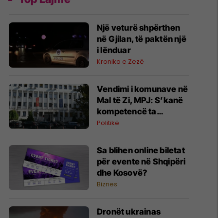
Një veturë shpërthen
në Gjilan, të paktën një
i lënduar
Kronika e Zezë
Vendimi i komunave në
Mal të Zi, MPJ: S’kanë
kompetencë ta
ç’njohin Kosovën
Politikë
Sa blihen online biletat
për evente në Shqipëri
dhe Kosovë?
Biznes
Dronët ukrainas