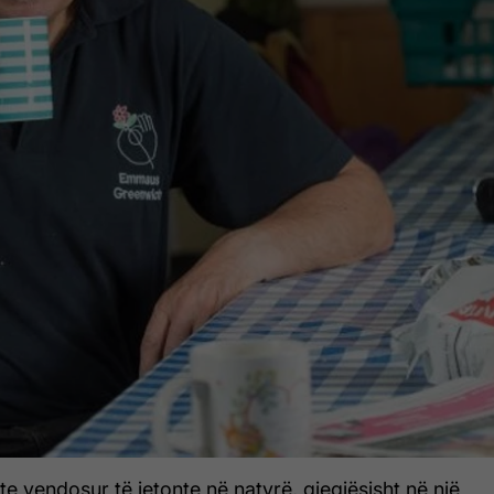
te vendosur të jetonte në natyrë, gjegjësisht në një