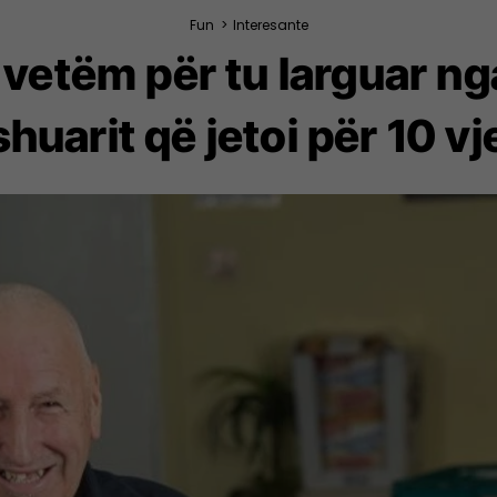
Fun
>
Interesante
 vetëm për tu larguar ng
huarit që jetoi për 10 vje