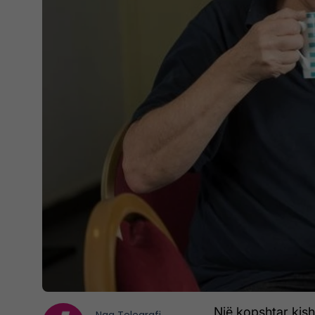
Një kopshtar kish