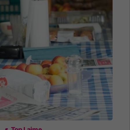
Top Lajme