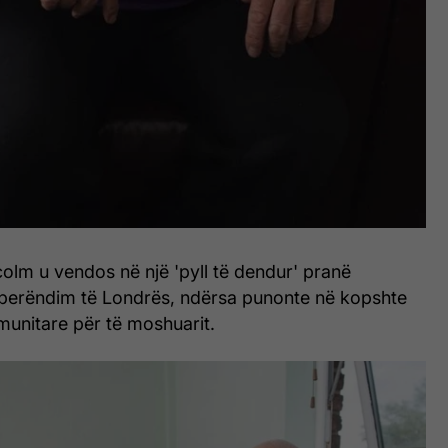
colm u vendos në një 'pyll të dendur' pranë
-perëndim të Londrës, ndërsa punonte në kopshte
munitare për të moshuarit.