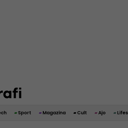
ech
Sport
Magazina
Cult
Ajo
Life