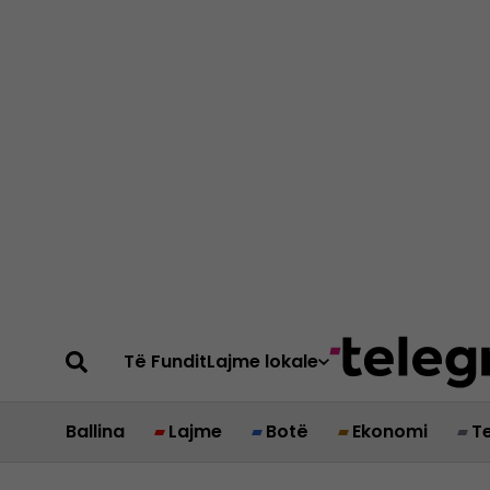
Të Fundit
Lajme lokale
Ballina
Lajme
Botë
Ekonomi
T