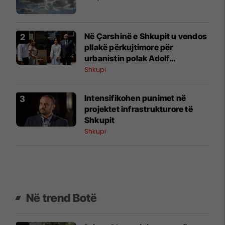
Në Çarshinë e Shkupit u vendos
pllakë përkujtimore për
urbanistin polak Adolf
Ciborowski
Shkupi
Intensifikohen punimet në
projektet infrastrukturore të
Shkupit
Shkupi
Në trend Botë