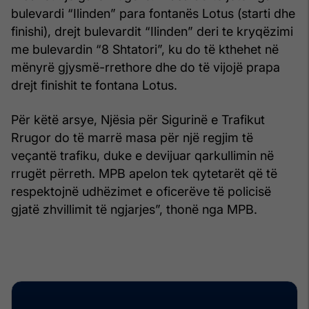
bulevardi “Ilinden” para fontanës Lotus (starti dhe
finishi), drejt bulevardit “Ilinden” deri te kryqëzimi
me bulevardin “8 Shtatori”, ku do të kthehet në
mënyrë gjysmë-rrethore dhe do të vijojë prapa
drejt finishit te fontana Lotus.
Për këtë arsye, Njësia për Sigurinë e Trafikut
Rrugor do të marrë masa për një regjim të
veçantë trafiku, duke e devijuar qarkullimin në
rrugët përreth. MPB apelon tek qytetarët që të
respektojnë udhëzimet e oficerëve të policisë
gjatë zhvillimit të ngjarjes”, thonë nga MPB.