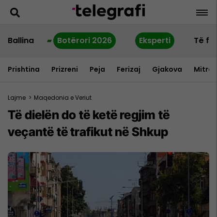
Ballina
Botërori 2026
Eksperti
Të fu
Prishtina
Prizreni
Peja
Ferizaj
Gjakova
Mitrov
Lajme
>
Maqedonia e Veriut
Të dielën do të ketë regjim të
veçantë të trafikut në Shkup