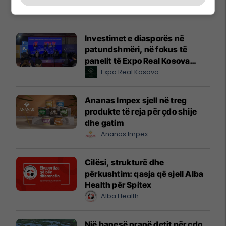
Promo
Reklamo këtu
Investimet e diasporës në
patundshmëri, në fokus të
panelit të Expo Real Kosova
2026
Expo Real Kosova
Ananas Impex sjell në treg
produkte të reja për çdo shije
dhe gatim
Ananas Impex
Cilësi, strukturë dhe
përkushtim: qasja që sjell Alba
Health për Spitex
Alba Health
Një banesë pranë detit për çdo