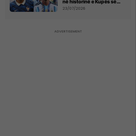
në historinë e Kupës së
Botës, Messi mbetet i dyti
23/07/2026