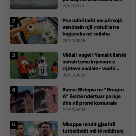
fuqishme me breshër dhe
21/07/2026
erëra të forta
Pse udhëtarët me përvojë
vendosin një rrotull letre
higjienike në valixhe
20/07/2026
Vëllai i vogël i Yamalit është
sërish tema kryesore e
rrjeteve sociale - vodhi
vëmendjen pas finales së
20/07/2026
Kupës së Botës
Rama: Shtëpia në "Rrugën
A" është ndërtuar pa leje
dhe në pronë komunale
22/07/2026
Mbappe rendit gjashtë
futbollistët më të mëdhenj