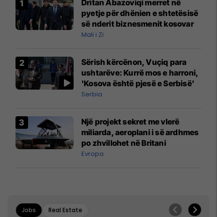
Dritan Abazoviqi merret në
pyetje për dhënien e shtetësisë
së nderit biznesmenit kosovar
Mali i Zi
Sërish kërcënon, Vuçiq para
ushtarëve: Kurrë mos e harroni,
'Kosova është pjesë e Serbisë'
Serbia
Një projekt sekret me vlerë
miliarda, aeroplani i së ardhmes
po zhvillohet në Britani
Evropa
Jobs
Real Estate