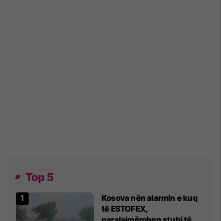
Top 5
Kosova nën alarmin e kuq
të ESTOFEX,
paralajmërohen stuhi të