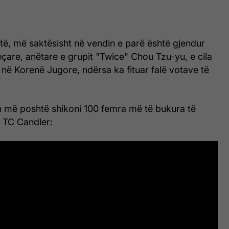
stë, më saktësisht në vendin e parë është gjendur
çare, anëtare e grupit "Twice" Chou Tzu-yu, e cila
në Korenë Jugore, ndërsa ka fituar falë votave të
n më poshtë shikoni 100 femra më të bukura të
e TC Candler: