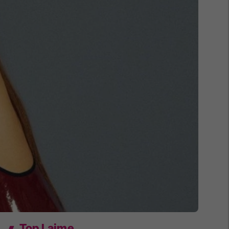
Top Lajme