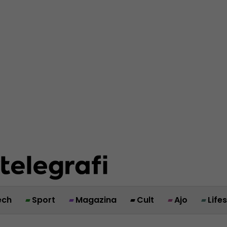
ech
Sport
Magazina
Cult
Ajo
Life