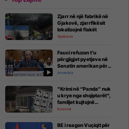
Zjarr në një fabrikë në
Gjakovë, zjarrfikësit
lokalizojnë flakët
Gjakova
Fauci refuzon t’u
përgjigjet pyetjeve në
Senatin amerikan për
COVID-19
Amerika
"Krimi në “Panda” nuk
u krye nga shqiptarët",
familjet kujtojnë
deklaratat e Vuçiqit
Kosovë
dhe kërkojnë
zbardhjen e rastit
BE i reagon Vuçiqit për