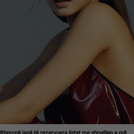
gjithmonë janë të rezervuara listat me shpalljen e më