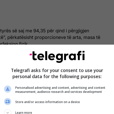
tyrës së saj me 94,35 për qind i përgjigjen
ë”, përkatësisht proporcioneve të arta, masa të
rfeksion fizik.
Telegrafi asks for your consent to use your
personal data for the following purposes:
Personalised advertising and content, advertising and content
measurement, audience research and services development
Store and/or access information on a device
m
Learn more