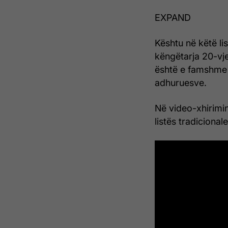
EXPAND
Kështu në këtë li
këngëtarja 20-vje
është e famshme 
adhuruesve.
Në video-xhirimi
listës tradicional