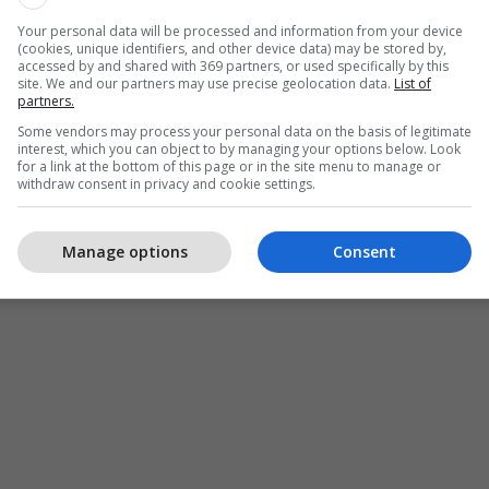
lat, hunda, buzët, faqet, mollëzat e faqeve dhe forma
Your personal data will be processed and information from your device
se janë të përsosura sipas kuptimit të bukurisë te
(cookies, unique identifiers, and other device data) may be stored by,
accessed by and shared with 369 partners, or used specifically by this
site. We and our partners may use precise geolocation data.
List of
partners.
tës tradicionale TC Candler, Bella nuk është gjendur
Some vendors may process your personal data on the basis of legitimate
interest, which you can object to by managing your options below. Look
for a link at the bottom of this page or in the site menu to manage or
withdraw consent in privacy and cookie settings.
esisht gjenden emrat që janë më pak të njohur,
aqet zgjedhje të bukurosheve më të ndryshme.
Manage options
Consent