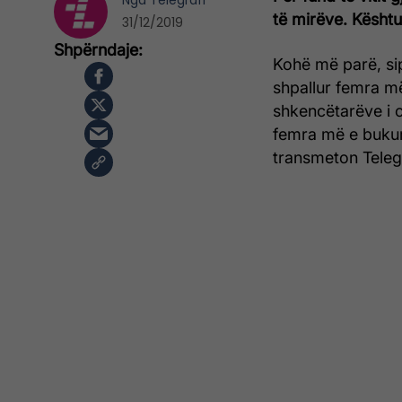
Nga
Telegrafi
të mirëve. Kësht
31/12/2019
Kohë më parë, si
shpallur femra më
shkencëtarëve i c
femra më e bukur
transmeton Telegr