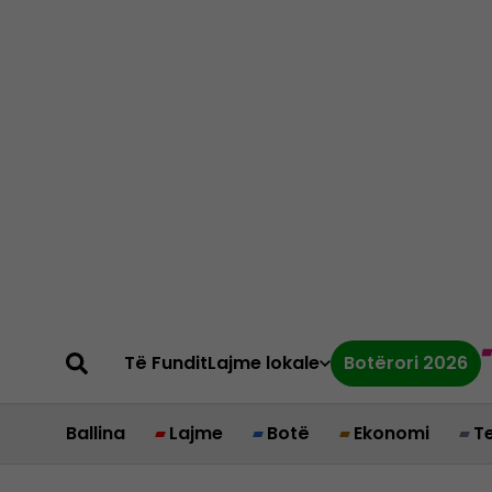
Të Fundit
Lajme lokale
Botërori 2026
Ballina
Lajme
Botë
Ekonomi
T