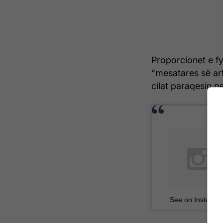
Proporcionet e fy
“mesatares së art
cilat paraqesin pe
See on Instagra