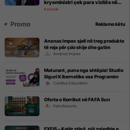
kryeministri çek para vizitës në
Beograd
Kosovë
Promo
Reklamo këtu
Ananas Impex sjell në treg produkte
të reja për çdo shije dhe gatim
Ananas Impex
Maturant, puno nga shtëpia! Studio
Siguri Kibernetike ose Programim
Cacttus Education
Oferta e Korrikut në FAFA Sun
Fafa Resorts
EXFIS – Katër stinë, një zgjedhje e