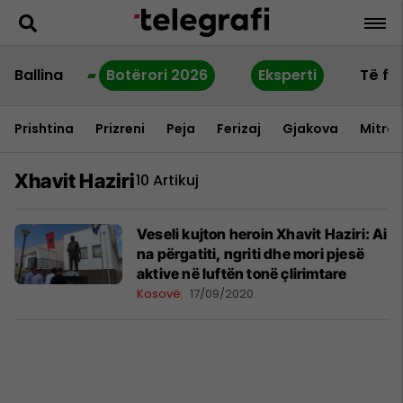
Ballina
Botërori 2026
Eksperti
Të fu
Prishtina
Prizreni
Peja
Ferizaj
Gjakova
Mitrov
Xhavit Haziri
10 Artikuj
Veseli kujton heroin Xhavit Haziri: Ai
na përgatiti, ngriti dhe mori pjesë
aktive në luftën tonë çlirimtare
Kosovë
17/09/2020