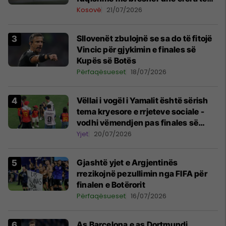
forta
Kosovë
21/07/2026
Sllovenët zbulojnë se sa do të fitojë
Vincic për gjykimin e finales së
Kupës së Botës
Përfaqësueset
18/07/2026
Vëllai i vogël i Yamalit është sërish
tema kryesore e rrjeteve sociale -
vodhi vëmendjen pas finales së
Kupës së Botës
Yjet
20/07/2026
Gjashtë yjet e Argjentinës
rrezikojnë pezullimin nga FIFA për
finalen e Botërorit
Përfaqësueset
16/07/2026
As Barcelona e as Dortmundi,