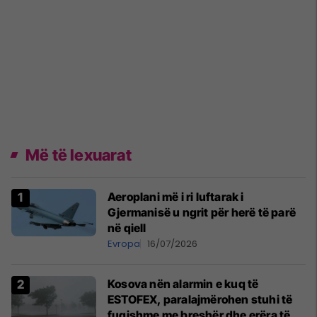
Më të lexuarat
Aeroplani më i ri luftarak i
Gjermanisë u ngrit për herë të parë
në qiell
Evropa
16/07/2026
Kosova nën alarmin e kuq të
ESTOFEX, paralajmërohen stuhi të
fuqishme me breshër dhe erëra të