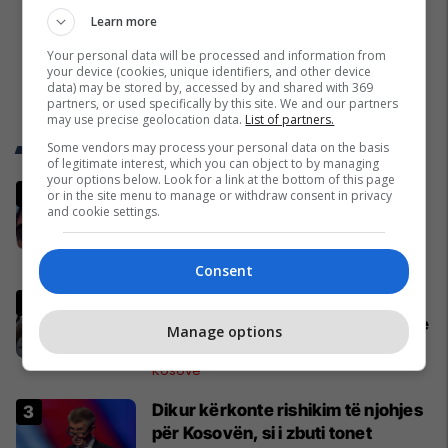
Learn more
Your personal data will be processed and information from
your device (cookies, unique identifiers, and other device
data) may be stored by, accessed by and shared with 369
partners, or used specifically by this site. We and our partners
may use precise geolocation data.
List of partners.
Trend Telegrafi
Some vendors may process your personal data on the basis
of legitimate interest, which you can object to by managing
your options below. Look for a link at the bottom of this page
Rama: Shtëpia në "Rrugën A"
or in the site menu to manage or withdraw consent in privacy
and cookie settings.
është ndërtuar pa leje dhe në
pronë komunale
Lajme
Consent
Arrestohen tre zyrtarë të MPB-së
dhe një shtetas i huaj në aksionin e
Manage options
Policisë dhe AKI-së
Kosovë
Dikur kërkonte rishikim të njohjes
për Kosovën, si i zbuti tonet