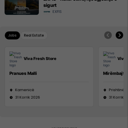
sigurt
EXFIS
Jobs
Real Estate
Viva Fresh Store
Viva 
Pranues Malli
Mirëmbajtë
Kamenicë
Prishtinë
31 Korrik 2026
31 Korrik 