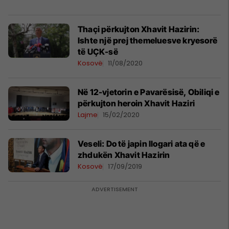
Thaçi përkujton Xhavit Hazirin:
Ishte një prej themeluesve kryesorë
të UÇK-së
Kosovë
11/08/2020
Në 12-vjetorin e Pavarësisë, Obiliqi e
përkujton heroin Xhavit Haziri
Lajme
15/02/2020
Veseli: Do të japin llogari ata që e
zhdukën Xhavit Hazirin
Kosovë
17/09/2019