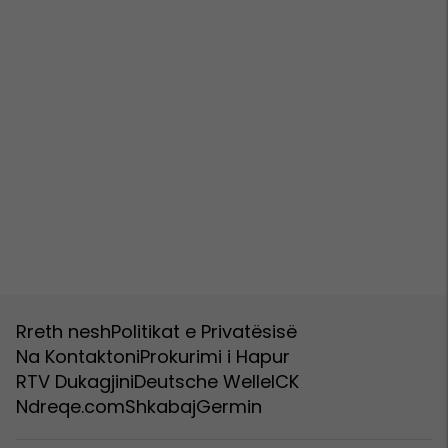
Rreth nesh
Politikat e Privatësisë
Na Kontaktoni
Prokurimi i Hapur
RTV Dukagjini
Deutsche Welle
ICK
Ndreqe.com
Shkabaj
Germin