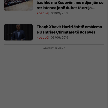
bashkë me Kosovën, me ndjenjën se
rezistenca jonë duhet të arrijë
kulmin e vet
Kosovë
03/09/2019
Thaçi: Xhavit Haziri është emblema
e Ushtrisë Çlirimtare të Kosovës
Kosovë
03/09/2019